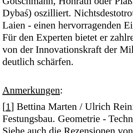
Götschmann, Hohrath oder Plaß
Dybaś) oszilliert. Nichtsdestotro
Laien - einen hervorragenden Ei
Für den Experten bietet er zahlr
von der Innovationskraft der Mil
deutlich schärfen.
Anmerkungen
:
[
1
] Bettina Marten / Ulrich Rei
Festungsbau. Geometrie - Techn
Siehe auch die Rezensionen von