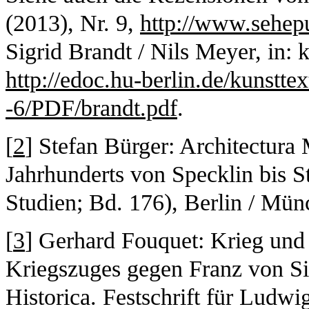
(2013), Nr. 9,
http://www.sehep
Sigrid Brandt / Nils Meyer, in: k
http://edoc.hu-berlin.de/kunstte
-6/PDF/brandt.pdf
.
[
2
] Stefan Bürger: Architectura 
Jahrhunderts von Specklin bis S
Studien; Bd. 176), Berlin / Mü
[
3
] Gerhard Fouquet: Krieg und
Kriegszuges gegen Franz von Sic
Historica. Festschrift für Ludw