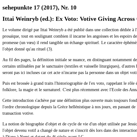
sehepunkte 17 (2017), Nr. 10
Ittai Weinryb (ed.): Ex Voto: Votive Giving Across
Le volume dirigé par Ittai Weinryb a été publié dans une collection dédiée à l
prosaïque, tout en soulignant combien il incarne les angoisses et les espoirs de
promesse (un vœu) il rend tangible un échange spirituel. Le caractère éphémèr
l'objet donné qu'au rituel (3).
Au fil des pages, la définition initiale se nuance, en distinguant notamment de
certains utilisables par le sanctuaire (textiles et vaisselle liturgiques), d'autr
seront pas ici incluses car cet acte n'incarne pas la personne dans un objet vo
Puis est brossée à grand traits l'historiographie de l'ex voto, rappelant le r
folklore, la magie et le surnaturel. C'est plus récemment avec l'Ecole des Annal
Cette introduction s'achève par une définition plus ouverte mais toujours fond
l'ordre chronologique depuis la Grèce hellénistique à nos jours, en passant de l
transaction votive.
La notion de biographie d'objet et de cycle de vie d'un objet utilisée par Jess
l'objet devenu votif a changé de nature et s'inscrit dès lors dans des interact
e
à Diane à Nemi et datant du 4
siècle avant J.C.