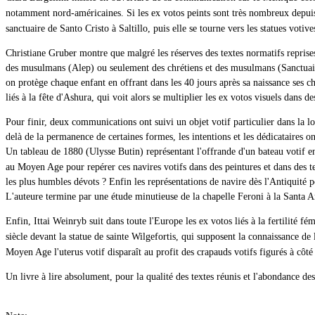
notamment nord-américaines. Si les ex votos peints sont très nombreux depui
sanctuaire de Santo Cristo à Saltillo, puis elle se tourne vers les statues votiv
Christiane Gruber montre que malgré les réserves des textes normatifs reprises s
des musulmans (Alep) ou seulement des chrétiens et des musulmans (Sanctuaire 
on protège chaque enfant en offrant dans les 40 jours après sa naissance ses c
liés à la fête d'Ashura, qui voit alors se multiplier les ex votos visuels dans d
Pour finir, deux communications ont suivi un objet votif particulier dans la l
delà de la permanence de certaines formes, les intentions et les dédicataires
Un tableau de 1880 (Ulysse Butin) représentant l'offrande d'un bateau votif 
au Moyen Age pour repérer ces navires votifs dans des peintures et dans des tex
les plus humbles dévots ? Enfin les représentations de navire dès l'Antiquité 
L'auteure termine par une étude minutieuse de la chapelle Feroni à la Santa A
Enfin, Ittai Weinryb suit dans toute l'Europe les ex votos liés à la fertilité 
siècle devant la statue de sainte Wilgefortis, qui supposent la connaissance de
Moyen Age l'uterus votif disparaît au profit des crapauds votifs figurés à côt
Un livre à lire absolument, pour la qualité des textes réunis et l'abondance d