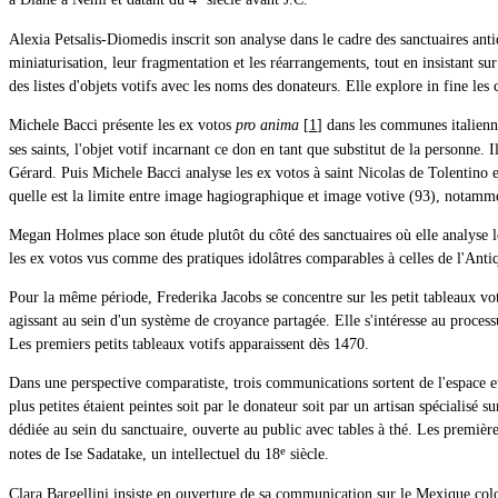
Alexia Petsalis-Diomedis inscrit son analyse dans le cadre des sanctuaires anti
miniaturisation, leur fragmentation et les réarrangements, tout en insistant sur
des listes d'objets votifs avec les noms des donateurs. Elle explore in fine le
Michele Bacci présente les ex votos
pro anima
[
1
] dans les communes italien
ses saints, l'objet votif incarnant ce don en tant que substitut de la personne
Gérard. Puis Michele Bacci analyse les ex votos à saint Nicolas de Tolentino
quelle est la limite entre image hagiographique et image votive (93), notammen
Megan Holmes place son étude plutôt du côté des sanctuaires où elle analyse les 
les ex votos vus comme des pratiques idolâtres comparables à celles de l'Antiqu
Pour la même période, Frederika Jacobs se concentre sur les petit tableaux vot
agissant au sein d'un système de croyance partagée. Elle s'intéresse au processu
Les premiers petits tableaux votifs apparaissent dès 1470.
Dans une perspective comparatiste, trois communications sortent de l'espace 
plus petites étaient peintes soit par le donateur soit par un artisan spécialisé 
dédiée au sein du sanctuaire, ouverte au public avec tables à thé. Les premiè
e
notes de Ise Sadatake, un intellectuel du 18
siècle.
Clara Bargellini insiste en ouverture de sa communication sur le Mexique col