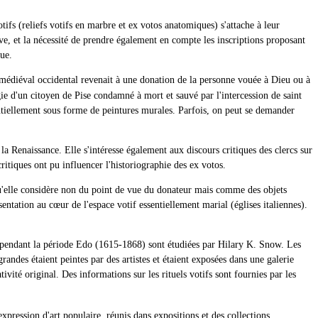
tifs (reliefs votifs en marbre et ex votos anatomiques) s'attache à leur
tive, et la nécessité de prendre également en compte les inscriptions proposant
que.
u médiéval occidental revenait à une donation de la personne vouée à Dieu ou à
igie d'un citoyen de Pise condamné à mort et sauvé par l'intercession de saint
ntiellement sous forme de peintures murales. Parfois, on peut se demander
 la Renaissance. Elle s'intéresse également aux discours critiques des clercs sur
ritiques ont pu influencer l'historiographie des ex votos.
u'elle considère non du point de vue du donateur mais comme des objets
sentation au cœur de l'espace votif essentiellement marial (églises italiennes).
on pendant la période Edo (1615-1868) sont étudiées par Hilary K. Snow. Les
grandes étaient peintes par des artistes et étaient exposées dans une galerie
ivité original. Des informations sur les rituels votifs sont fournies par les
pression d'art populaire, réunis dans expositions et des collections