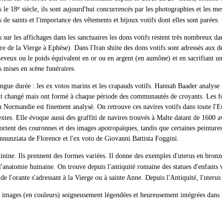
e
s le 18
siècle, ils sont aujourd'hui concurrencés par les photographies et les mes
es de saints et l'importance des vêtements et bijoux votifs dont elles sont parées.
ur les affichages dans les sanctuaires les dons votifs restent très nombreux dans
de la Vierge à Ephèse). Dans l'Iran shiite des dons votifs sont adressés aux dé
heveux ou le poids équivalent en or ou en argent (en aumône) et en sacrifiant u
es mises en scène funéraires.
ongue durée : les ex votos marins et les crapauds votifs. Hannah Baader analyse l
 ont changé mais ont formé à chaque période des communautés de croyants. Les fo
en Normandie est finement analysé. On retrouve ces navires votifs dans toute l
tes. Elle évoque aussi des graffiti de navires trouvés à Malte datant de 1600 ava
portent des couronnes et des images apotropaïques, tandis que certaines peinture
nnunziata de Florence et l'ex voto de Giovanni Battista Foggini.
féminine. Ils prennent des formes variées. Il donne des exemples d'uterus en bronz
 l'anatomie humaine. On trouve depuis l'antiquité romaine des statues d'enfants 
é de l'orante s'adressant à la Vierge ou à sainte Anne. Depuis l'Antiquité, l'ut
es images (en couleurs) soigneusement légendées et heureusement intégrées dans l