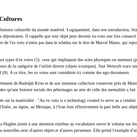
 Cultures
'histoire culturelle du monde matériel. Logiquement, dans son introduction, Ittai
s dépositaires. Il rappelle que tout objet peut devenir ex-voto une fois consacré
e de l'ex voto n'entre pas dans le schéma sur le don de Marcel Mauss, qui repos
ux types d'ex votos (5): ceux qui impliquent des actes physiques ou mentaux (pri
es hors de la catégorie de l'utilité directe (objets iconiques). Ittai Weinryb trace
tif (8). A ce titre, les ex votos sont considérés ici comme des ego-documents.
ôle éminent de Rudolph Kriss et de son immense collection conservée près de Muni
es qu'une histoire sociale des pèlerinages au sein de celle des mentalités a fait
ée sur la matérialité : "An ex voto is a technology created to serve as a condu
'Italie, au Japon, au Mexique, à l'Iran font effectivement la part belle aux objet
ica Hughes jointe à une attention extrême au vocabulaire ouvre le volume sur les f
ions nouvelles avec d'autres objets et d'autres personnes. Elle prend l'exemple d'