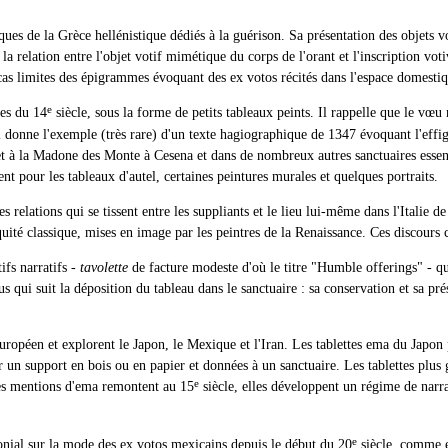
ques de la Grèce hellénistique dédiés à la guérison. Sa présentation des objets vo
 la relation entre l'objet votif mimétique du corps de l'orant et l'inscription vo
s cas limites des épigrammes évoquant des ex votos récités dans l'espace domesti
e
nes du 14
siècle, sous la forme de petits tableaux peints. Il rappelle que le vœ
. Il donne l'exemple (très rare) d'un texte hagiographique de 1347 évoquant l'eff
 et à la Madone des Monte à Cesena et dans de nombreux autres sanctuaires esse
t pour les tableaux d'autel, certaines peintures murales et quelques portraits.
relations qui se tissent entre les suppliants et le lieu lui-même dans l'Italie de
ité classique, mises en image par les peintres de la Renaissance. Ces discours c
ifs narratifs -
tavolette
de facture modeste d'où le titre "Humble offerings" - q
s qui suit la déposition du tableau dans le sanctuaire : sa conservation et sa pré
européen et explorent le Japon, le Mexique et l'Iran. Les tablettes ema du Jap
sur un support en bois ou en papier et données à un sanctuaire. Les tablettes plus 
e
res mentions d'ema remontent au 15
siècle, elles développent un régime de narrat
e
onial sur la mode des ex votos mexicains depuis le début du 20
siècle, comme ex