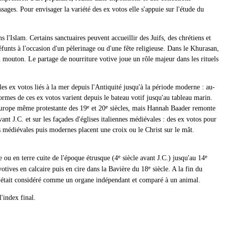
sages. Pour envisager la variété des ex votos elle s'appuie sur l'étude du
 l'Islam. Certains sanctuaires peuvent accueillir des Juifs, des chrétiens et
funts à l'occasion d'un pèlerinage ou d'une fête religieuse. Dans le Khurasan,
n mouton. Le partage de nourriture votive joue un rôle majeur dans les rituels
es ex votos liés à la mer depuis l'Antiquité jusqu'à la période moderne : au-
rmes de ces ex votos varient depuis le bateau votif jusqu'au tableau marin.
e
e
'Europe même protestante des 19
et 20
siècles, mais Hannah Baader remonte
nt J.C. et sur les façades d'églises italiennes médiévales : des ex votos pour
s médiévales puis modernes placent une croix ou le Christ sur le mât.
e
e
e ou en terre cuite de l'époque étrusque (4
siècle avant J.C.) jusqu'au 14
e
votives en calcaire puis en cire dans la Bavière du 18
siècle. A la fin du
erus était considéré comme un organe indépendant et comparé à un animal.
'index final.