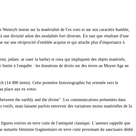
 Weinryb insiste sur la matérialité de l'ex voto et sur son caractère humble,
 à une divinité selon des modalités fort diverses. En tant que résultant d'une
e sur une réciprocité d'emblée acquise et qui attache plus d'importance à
er, jeûner, se raser la barbe) et ceux qui impliquent des objets matériels,
 une limite à l'enquête : les donations de droits sur des terres au Moyen Age ne
ch (14 000 items). Cette première historiographie fut orientée vers le
 sa place aux ex votos.
it between the earthly and the divine". Les communications présentées dans
s votifs, mais laissent parfois entrevoir des variations moins matérielles de la
igures votives en terre cuite de l'antiquité classique. L'auteure rappelle que
une statuette féminine fragmentaire en terre cuite provenant du sanctuaire dédié