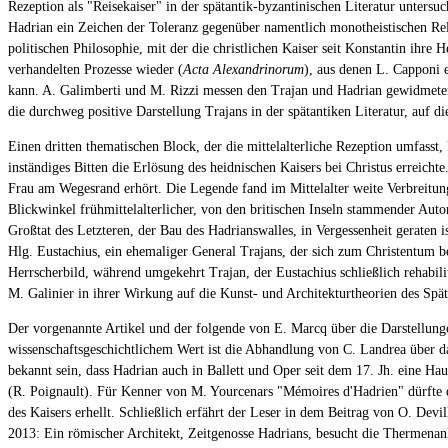
Rezeption als "Reisekaiser" in der spätantik-byzantinischen Literatur unters
Hadrian ein Zeichen der Toleranz gegenüber namentlich monotheistischen Relig
politischen Philosophie, mit der die christlichen Kaiser seit Konstantin ihre 
verhandelten Prozesse wieder (
Acta Alexandrinorum
), aus denen L. Capponi 
kann. A. Galimberti und M. Rizzi messen den Trajan und Hadrian gewidmeten 
die durchweg positive Darstellung Trajans in der spätantiken Literatur, auf di
Einen dritten thematischen Block, der die mittelalterliche Rezeption umfasst
inständiges Bitten die Erlösung des heidnischen Kaisers bei Christus erreicht
Frau am Wegesrand erhört. Die Legende fand im Mittelalter weite Verbreitun
Blickwinkel frühmittelalterlicher, von den britischen Inseln stammender Auto
Großtat des Letzteren, der Bau des Hadrianswalles, in Vergessenheit geraten 
Hlg. Eustachius, ein ehemaliger General Trajans, der sich zum Christentum be
Herrscherbild, während umgekehrt Trajan, der Eustachius schließlich rehabil
M. Galinier in ihrer Wirkung auf die Kunst- und Architekturtheorien des Spät
Der vorgenannte Artikel und der folgende von E. Marcq über die Darstellunge
wissenschaftsgeschichtlichem Wert ist die Abhandlung von C. Landrea über das
bekannt sein, dass Hadrian auch in Ballett und Oper seit dem 17. Jh. eine Ha
(R. Poignault). Für Kenner von M. Yourcenars "Mémoires d'Hadrien" dürfte de
des Kaisers erhellt. Schließlich erfährt der Leser in dem Beitrag von O. D
2013: Ein römischer Architekt, Zeitgenosse Hadrians, besucht die Thermenan