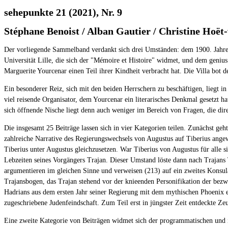
sehepunkte 21 (2021), Nr. 9
Stéphane Benoist / Alban Gautier / Christine Hoë
Der vorliegende Sammelband verdankt sich drei Umständen: dem 1900. Jahrest
Universität Lille, die sich der "Mémoire et Histoire" widmet, und dem geniu
Marguerite Yourcenar einen Teil ihrer Kindheit verbracht hat. Die Villa bo
Ein besonderer Reiz, sich mit den beiden Herrschern zu beschäftigen, liegt i
viel reisende Organisator, dem Yourcenar ein literarisches Denkmal gesetzt ha
sich öffnende Nische liegt denn auch weniger im Bereich von Fragen, die dire
Die insgesamt 25 Beiträge lassen sich in vier Kategorien teilen. Zunächst ge
zahlreiche Narrative des Regierungswechsels von Augustus auf Tiberius angewe
Tiberius unter Augustus gleichzusetzen. War Tiberius von Augustus für alle
Lebzeiten seines Vorgängers Trajan. Dieser Umstand löste dann nach Trajans
argumentieren im gleichen Sinne und verweisen (213) auf ein zweites Konsula
Trajansbogen, das Trajan stehend vor der knieenden Personifikation der bezw
Hadrians aus dem ersten Jahr seiner Regierung mit dem mythischen Phoenix ei
zugeschriebene Judenfeindschaft. Zum Teil erst in jüngster Zeit entdeckte Ze
Eine zweite Kategorie von Beiträgen widmet sich der programmatischen und i