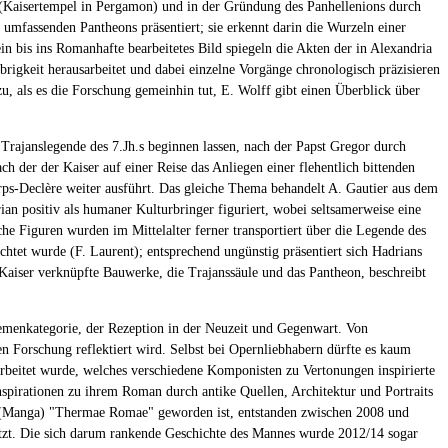
ios (Kaisertempel in Pergamon) und in der Gründung des Panhellenions durch
 umfassenden Pantheons präsentiert; sie erkennt darin die Wurzeln einer
ein bis ins Romanhafte bearbeitetes Bild spiegeln die Akten der in Alexandria
brigkeit herausarbeitet und dabei einzelne Vorgänge chronologisch präzisieren
 als es die Forschung gemeinhin tut, E. Wolff gibt einen Überblick über
 Trajanslegende des 7.Jh.s beginnen lassen, nach der Papst Gregor durch
h der der Kaiser auf einer Reise das Anliegen einer flehentlich bittenden
rps-Declère weiter ausführt. Das gleiche Thema behandelt A. Gautier aus dem
ian positiv als humaner Kulturbringer figuriert, wobei seltsamerweise eine
che Figuren wurden im Mittelalter ferner transportiert über die Legende des
chtet wurde (F. Laurent); entsprechend ungünstig präsentiert sich Hadrians
 Kaiser verknüpfte Bauwerke, die Trajanssäule und das Pantheon, beschreibt
hemenkategorie, der Rezeption in der Neuzeit und Gegenwart. Von
en Forschung reflektiert wird. Selbst bei Opernliebhabern dürfte es kaum
rarbeitet wurde, welches verschiedene Komponisten zu Vertonungen inspirierte
nspirationen zu ihrem Roman durch antike Quellen, Architektur und Portraits
mic (Manga) "Thermae Romae" geworden ist, entstanden zwischen 2008 und
etzt. Die sich darum rankende Geschichte des Mannes wurde 2012/14 sogar