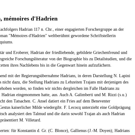
an, mémoires d'Hadrien
chfolgers Hadrian 117 n. Chr., einer engagierten Forschergruppe an der
 Roman "Mémoires d'Hadrien" weltberühmt gewordene Schriftstellerin
oquiums.
itär und Eroberer, Hadrian der friedliebende, gebildete Griechenfreund und
ngreiche Forschungsliteratur von der Biographie bis zu Detailstudien, und die
cetten ihres Nachlebens bis in die Gegenwart hinein aufzufächern.
innend mit der Regierungsübernahme Hadrians, in deren Darstellung N. Lapini
s nicht dazu, die Stellung Hadrians zu Lebzeiten Trajans mit derjenigen des
hoben worden, so finden wir nichts dergleichen im Falle Hadrians zu
n Hadrian eingenommen hatte, aus. Auch A. Galimberti und M. Rizzi (s.u.)
ht den Tatsachen. C. Ansel datiert ein Fries auf dem Beneventer
Gestus kaiserlicher Milde wiedergibt. F. Lecocq unterzieht eine Goldprägung
tsch analysiert den Talmud und die darin sowohl Trajan als auch Hadrian
räsentiert M. Villetard.
rten: für Konstantin d. Gr. (C. Blonce), Gallienus (J.-M. Doyen); Hadrians