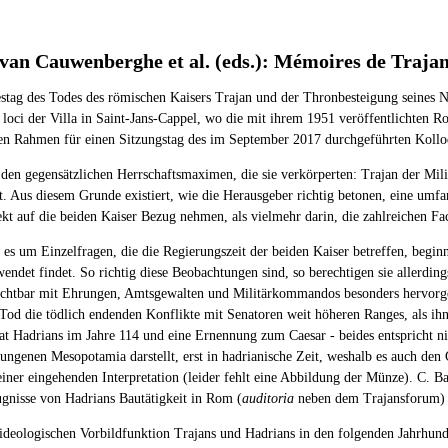
t-van Cauwenberghe et al. (eds.): Mémoires de Traj
ag des Todes des römischen Kaisers Trajan und der Thronbesteigung seines Na
s loci der Villa in Saint-Jans-Cappel, wo die mit ihrem 1951 veröffentlichten
t den Rahmen für einen Sitzungstag des im September 2017 durchgeführten Koll
n den gegensätzlichen Herrschaftsmaximen, die sie verkörperten: Trajan der Mil
t. Aus diesem Grunde existiert, wie die Herausgeber richtig betonen, eine umfa
kt auf die beiden Kaiser Bezug nehmen, als vielmehr darin, die zahlreichen Fa
ht es um Einzelfragen, die die Regierungszeit der beiden Kaiser betreffen, beg
ndet findet. So richtig diese Beobachtungen sind, so berechtigen sie allerding
 sichtbar mit Ehrungen, Amtsgewalten und Militärkommandos besonders hervorge
 Tod die tödlich endenden Konflikte mit Senatoren weit höheren Ranges, als ih
t Hadrians im Jahre 114 und eine Ernennung zum Caesar - beides entspricht nic
ungenen Mesopotamia darstellt, erst in hadrianische Zeit, weshalb es auch den 
ner eingehenden Interpretation (leider fehlt eine Abbildung der Münze). C. Ba
ugnisse von Hadrians Bautätigkeit in Rom (
auditoria
neben dem Trajansforum) p
deologischen Vorbildfunktion Trajans und Hadrians in den folgenden Jahrhunde