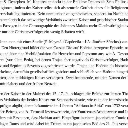
ucht S. Destephen. M. Kantirea entdeckt in der Epiklese Trajans als Zeus Phil
ionen, indem der Kaiser selbst sich als zentrale Gottheit eines alle Religionen
Herrschaft legitimierten. Kein unmittelbar zeitgenössisches, sondern im Nachhin
exemplarisch das schwierige Verhältnis zwischen Kaiser und griechischer Stadto
Passagen in der Chronographie des Johannes Malalas mehr Glaubwürdigkeit zu,
e nur der Christenverfolger ein wenig Schatten wirft.
, kann man mit einer Studie (P. Maymó i Capdevila - J.A. Jiménez Sánchez) zur
e. Den Hintergrund bildet die von Cassius Dio auf Hadrian bezogene Episode, nac
g und übte eine Vorbildfunktion für Herrscher und Papsttum aus, wie A. Desco
ren (vor allem Beda), bei denen Trajan eher negativ als Christenverfolger, Hadr
ist und Septimius Severus zugeschrieben wurde. Trajan und Hadrian als historis
kehrte, daraufhin gesellschaftlich geächtet und schließlich von Hadrian hingeri
itiert, den mildtätigen Kaiser verkörpert. Zwei bedeutende, mit den Namen der
mittelalters und der frühen Neuzeit.
n der Kaiser in der Malerei des 15.-17. Jh. schlagen die Brücke zur letzten T
 Verhältnis der beiden Kaiser zur Senatsaristokratie, wie es in der französisch
uptfigur abgibt, deren bekannteste im Libretto "Adriano in Siria" von 1732 ve
r Beitrag von A. Terneuil lesenswert sein, der Yourcenars Arbeitsweise und I
evillers mit Erstaunen, dass Hadrian auch Hauptfigur in einem japanischen Co
lagen Roms und wird dabei im Traum in ein japanisches Bad des 21. Jh.s vers