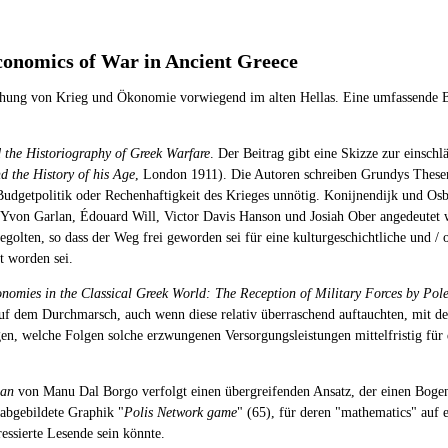
conomics of War in Ancient Greece
ung von Krieg und Ökonomie vorwiegend im alten Hellas. Eine umfassende Beh
the Historiography of Greek Warfare
. Der Beitrag gibt eine Skizze zur einsc
d the History of his Age
, London 1911). Die Autoren schreiben Grundys These
Budgetpolitik oder Rechenhaftigkeit des Krieges unnötig. Konijnendijk und Os
 Yvon Garlan, Édouard Will, Victor Davis Hanson und Josiah Ober angedeutet 
olten, so dass der Weg frei geworden sei für eine kulturgeschichtliche und / o
t worden sei.
nomies in the Classical Greek World: The Reception of Military Forces by Pole
uf dem Durchmarsch, auch wenn diese relativ überraschend auftauchten, mit de
agen, welche Folgen solche erzwungenen Versorgungsleistungen mittelfristig fü
ean
von Manu Dal Borgo verfolgt einen übergreifenden Ansatz, der einen Bogen 
abgebildete Graphik "
Polis Network game
" (65), für deren "mathematics" auf 
ressierte Lesende sein könnte.