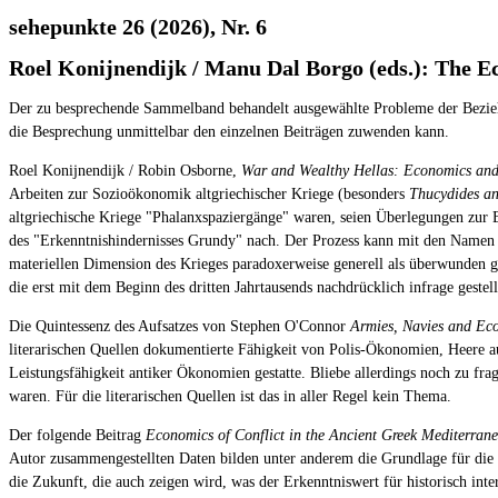
sehepunkte 26 (2026), Nr. 6
Roel Konijnendijk / Manu Dal Borgo (eds.): The E
Der zu besprechende Sammelband behandelt ausgewählte Probleme der Bezieh
die Besprechung unmittelbar den einzelnen Beiträgen zuwenden kann.
Roel Konijnendijk / Robin Osborne,
War and Wealthy Hellas: Economics and 
Arbeiten zur Sozioökonomik altgriechischer Kriege (besonders
Thucydides an
altgriechische Kriege "Phalanxspaziergänge" waren, seien Überlegungen zur 
des "Erkenntnishindernisses Grundy" nach. Der Prozess kann mit den Namen
materiellen Dimension des Krieges paradoxerweise generell als überwunden geg
die erst mit dem Beginn des dritten Jahrtausends nachdrücklich infrage gestell
Die Quintessenz des Aufsatzes von Stephen O'Connor
Armies, Navies and Eco
literarischen Quellen dokumentierte Fähigkeit von Polis-Ökonomien, Heere a
Leistungsfähigkeit antiker Ökonomien gestatte. Bliebe allerdings noch zu fr
waren. Für die literarischen Quellen ist das in aller Regel kein Thema.
Der folgende Beitrag
Economics of Conflict in the Ancient Greek Mediterran
Autor zusammengestellten Daten bilden unter anderem die Grundlage für die 
die Zukunft, die auch zeigen wird, was der Erkenntniswert für historisch inte