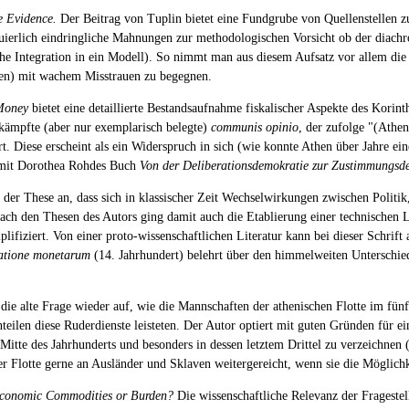
e Evidence.
Der Beitrag von Tuplin bietet eine Fundgrube von Quellenstellen 
uierlich eindringliche Mahnungen zur methodologischen Vorsicht ob der diachr
e Integration in ein Modell). So nimmt man aus diesem Aufsatz vor allem die 
sten) mit wachem Misstrauen zu begegnen.
 Money
bietet eine detaillierte Bestandsaufnahme fiskalischer Aspekte des Korin
ekämpfte (aber nur exemplarisch belegte)
communis opinio
, der zufolge "(Athens
rt. Diese erscheint als ein Widerspruch in sich (wie konnte Athen über Jahre ei
h mit Dorothea Rohdes Buch
Von der Deliberationsdemokratie zur Zustimmungsd
i der These an, dass sich in klassischer Zeit Wechselwirkungen zwischen Politik
ch den Thesen des Autors ging damit auch die Etablierung einer technischen Lite
lifiziert. Von einer proto-wissenschaftlichen Literatur kann bei dieser Schrif
atione monetarum
(14. Jahrhundert) belehrt über den himmelweiten Unterschi
die alte Frage wieder auf, wie die Mannschaften der athenischen Flotte im fün
eilen diese Ruderdienste leisteten. Der Autor optiert mit guten Gründen für ei
 Mitte des Jahrhunderts und besonders in dessen letztem Drittel zu verzeichne
der Flotte gerne an Ausländer und Sklaven weitergereicht, wenn sie die Möglichk
Economic Commodities or Burden?
Die wissenschaftliche Relevanz der Fragestel