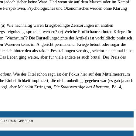
ren jedoch sicher keine Ware. Und wenn sie auf dem Marsch oder im Kampf
che Perspektiven, Psychologisches und Ökonomisches werden ohne Klärung
 (a) Wie nachhaltig waren kriegsbedingte Zerstörungen im antiken
gsereignisse gesprochen werden? (c) Welche Profitchancen boten Kriege für
n "Wachstum"? Die Darstellungsdichte des Artikels ist vorbildlich; praktisch
ten Warenverkehrs im Angesicht permanenter Kriege betont oder sogar die
e sich hinter den abstrakten Feststellungen verbirgt, scheint manchmal in so
as Leben ging weiter, aber für viele endete es auch brutal. Der Preis des
cations
. Wie der Titel schon sagt, ist der Fokus hier auf den Mittelmeerraum
he Einheitlichkeit impliziert, die nicht unbedingt gegeben war (es gab ja auch
; vgl. aber Malcolm Errington,
Die Staatsverträge des Altertums
, Bd. 4,
350-47178-8, GBP 90,00