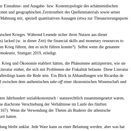
zur Einnahme- und Ausgabe- bzw. Kostentypologie des achämenidischen
onen und geographischen Zerstreutheit des Quellenmaterials sowie seiner
Mahnung mit, speziell quantitativen Aussagen (etwa zur Thesaurierungsquote
thischen Krieges. Während Lesende sicher ihren Nutzen aus dieser
) lacked (sc. in dieser Zeit) the financial skills and monetary ressources to
nen Krieg führen, den es nicht führen konnte?). Selbst wenn die genannte
emokratie
, Stuttgart 2019, erledigt.
, Krieg und Ökonomie etabliert hätten, die Phänomene antizipierten, wie sie
ratur einher, die sich mit Problemen der Fiskalität befasste. Diese Literatur
t allerdings kaum die Rede sein. Ein Blick in Abhandlungen wie Ricardus de
ed zwischen dem authentischen
take-off
einer ökonomischen Wissenschaft und
ften Jahrhundert sozialökonomisch / statusrechtlich zusammengesetzt waren,
ne diachrone Verschiebung der Verhältnisse im Laufe des fünften
n (167). Wenn die Verwendung der Theten als Ruderer die athenische
eit hatten.
lung bleibt unklar. Jede Ware kann zu einer Belastung werden, aber was hat