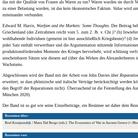
das mit der Qualität von Frauen als Waren zu tun? Waren wurden sie durch 
zu einer Belastung wurden, ist das kein ökonomisches Faktum.
Value
wird unt
miteinander verbunden.
Edward M. Harris,
Warfare and the Markets: Some Thoughts.
Der Beitrag beh
Griechenland (der Zeitrahmen reicht vom 5. zum 2. Jh. v. Chr.)? (b) Inwie
wohlhabende Individuen (gemeint ist hier ausschließlich Kriegsbeute)? (d) In
jeder Satz enthält verwertbare und die Argumentation stützende Information
produktionsfördernden Momente des Krieges hervorhebt, wird schlüssig verfolg
unscheinbaren Sätzen wie diesem auf (über das Wirken des Alexanderheeres in 
Wachstums.
Abgeschlossen wird der Band mit der Arbeit von John Davies über
Reparation
erweitert, so dass phönizische und italische Verträge berücksichtigt werden k
den Begriff der Reparationen nicht). Überraschend ist die Feststellung des A
München 2020).
Der Band ist so gut wie seine Einzelbeiträge, ein Resümee sei daher dem Reze
Rezension über:
Roel Konijnendijk / Manu Dal Borgo (eds.): The Economics of War in Ancient Greece (= B
Rezension von: