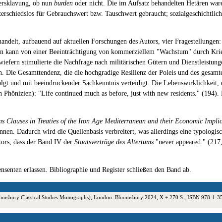
Versklavung, ob nun
burden
oder nicht. Die im Aufsatz behandelten Hetären wa
erschiedslos für Gebrauchswert bzw. Tauschwert gebraucht; sozialgeschichtli
andelt, aufbauend auf aktuellen Forschungen des Autors, vier Fragestellungen:
fern kann von einer Beeinträchtigung von kommerziellem "Wachstum" durch Krie
wiefern stimulierte die Nachfrage nach militärischen Gütern und Dienstleistunge
en. Die Gesamttendenz, die die hochgradige Resilienz der Poleis und des gesam
t und mit beeindruckender Sachkenntnis verteidigt. Die Lebenswirklichkeit, di
Phönizien): "Life continued much as before, just with new residents." (194). D
s Clauses in Treaties of the Iron Age Mediterranean and their Economic Impli
önnen. Dadurch wird die Quellenbasis verbreitert, was allerdings eine typologisc
utors, dass der Band IV der
Staatsverträge des Altertums
"never appeared." (217
nsenten erlassen. Bibliographie und Register schließen den Band ab.
loomsbury Classical Studies Monographs), London: Bloomsbury 2024, X + 270 S., ISBN 978-1-