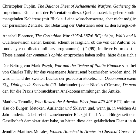
Christopher Tuplin,
The Balance Sheet of Achaemenid Warfare. Gathering th
Imperiums. Einher mit der Präsentation dieses Quellenmaterials gehen kontin
mangelnden Kohärenz (mit Blick auf eine wünschenswerte, aber nicht möglich
der persischen Zentrale, der Belastung der Untertanen oder zu den Kriegsko
Annabel Florence,
The Corinthian War (395/4-387/6 BC): Ships, Walls and
Quellenrevision ziehen können, scheint es fraglich, ob die von der Autorin b
fund any co-ordinated military programme (...)." (99), in dieser Form existie
These einmal der
communis opinio
entsprochen haben sollte, hätte diese sic
Der Beitrag von Mark Pyzyk,
War and the Techne of Public Finance
setzt be
von Charles Tilly für das vergangene Jahrtausend beschrieben worden sind. Na
wird anhand des zweiten Buches der pseudo-aristotelischen
Oeconomica
exemp
Ely,
Dialogus de Scaccario
(13. Jahrhundert) oder Nicolas d'Oresme,
De mut
den für die Praxis unbrauchbaren Anekdotensammlungen der Antike.
Matthew Trundle,
Who Rowed the Athenian Fleet from 479-405 BC?
, nimmt 
also ob Bürger, Metöken, Ausländer
und
Sklaven und, wenn ja, in welchen Ant
Jahrhunderts. Dabei sei ein zunehmender Rückgriff auf Nicht-Bürger seit der
Gesellschaft demokratisiert habe, so hätten diese den gefährlichen Dienst in 
Jennifer Martinez Morales,
Women Attached to Armies in Classical Greece: 