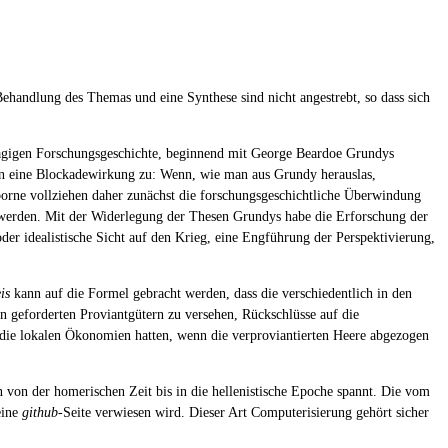
andlung des Themas und eine Synthese sind nicht angestrebt, so dass sich
hlägigen Forschungsgeschichte, beginnend mit George Beardoe Grundys
n eine Blockadewirkung zu: Wenn, wie man aus Grundy herauslas,
borne vollziehen daher zunächst die forschungsgeschichtliche Überwindung
werden. Mit der Widerlegung der Thesen Grundys habe die Erforschung der
der idealistische Sicht auf den Krieg, eine Engführung der Perspektivierung,
is
kann auf die Formel gebracht werden, dass die verschiedentlich in den
n geforderten Proviantgütern zu versehen, Rückschlüsse auf die
r die lokalen Ökonomien hatten, wenn die verproviantierten Heere abgezogen
von der homerischen Zeit bis in die hellenistische Epoche spannt. Die vom
eine
github
-Seite verwiesen wird. Dieser Art Computerisierung gehört sicher