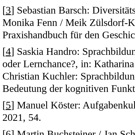
[
3
] Sebastian Barsch: Diversitäts
Monika Fenn / Meik Zülsdorf-Ke
Praxishandbuch für den Geschich
[
4
] Saskia Handro: Sprachbildun
oder Lernchance?, in: Katharin
Christian Kuchler: Sprachbildun
Bedeutung der kognitiven Funkt
[
5
] Manuel Köster: Aufgabenkult
2021, 54.
[
6
] Martin Buchsteiner / Jan Sch