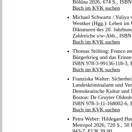
Böhlau 2026, 674 S., ISB
Buch im KVK suchen
Michael Schwartz / Yuliya 
Wentker (Hgg.): Leben im U
Diktaturen des 20. Jahrhund
Zahlreiche s/w-Abb., ISB
Buch im KVK suchen
Thomas Stölting: Franco m
Bürgerkrieg und das Erinn
ISBN 978-3-99136-118-3,
Buch im KVK suchen
Franziska Walter: Sicherhei
Landeskriminalamt und Ver
Demokratische Kultur und N
Boston: De Gruyter Oldenb
ISBN 978-3-11-168002-6,
Buch im KVK suchen
Petra Weber: Hildegard Ha
Metropol 2026, 720 S., 50
843-7, EUR 39,00