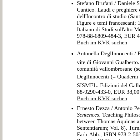
Stefano Brufani / Daniele S
Cantico. Laudi e preghiere d
dell'Incontro di studio (San
Figure e temi francescani; 
Italiano di Studi sull'alto
978-88-6809-484-3, EUR 4
Buch im KVK suchen
Antonella DeglInnocenti /
vite di Giovanni Gualberto.
comunità vallombrosane (se
DeglInnocenti (= Quaderni 
SISMEL. Edizioni del Gall
88-9290-433-0, EUR 38,00
Buch im KVK suchen
Ernesto Dezza / Antonio Pe
Sentences
. Teaching Philos
between Thomas Aquinas an
Sententiarum; Vol. 8), Tur
Farb-Abb., ISBN 978-2-50