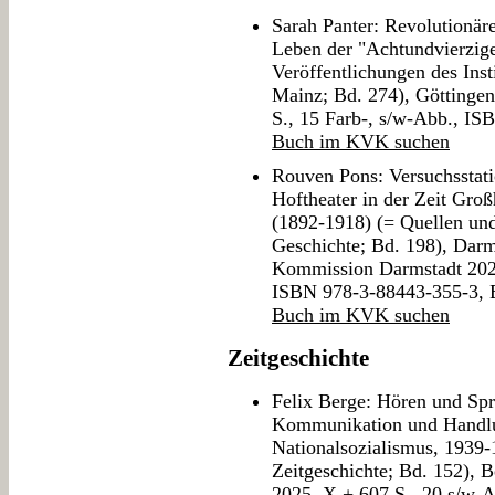
Sarah Panter: Revolutionäre
Leben der "Achtundvierzige
Veröffentlichungen des Inst
Mainz; Bd. 274), Göttinge
S., 15 Farb-, s/w-Abb., I
Buch im KVK suchen
Rouven Pons: Versuchsstat
Hoftheater in der Zeit Gro
(1892-1918) (= Quellen un
Geschichte; Bd. 198), Darm
Kommission Darmstadt 2025
ISBN 978-3-88443-355-3,
Buch im KVK suchen
Zeitgeschichte
Felix Berge: Hören und Spr
Kommunikation und Handlun
Nationalsozialismus, 1939-
Zeitgeschichte; Bd. 152), 
2025, X + 607 S., 20 s/w-