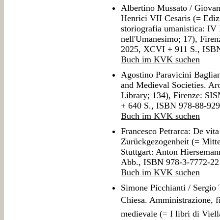
Albertino Mussato / Giovan
Henrici VII Cesaris (= Edizi
storiografia umanistica: IV 
nell'Umanesimo; 17), Firen
2025, XCVI + 911 S., ISB
Buch im KVK suchen
Agostino Paravicini Baglian
and Medieval Societies. A
Library; 134), Firenze: SI
+ 640 S., ISBN 978-88-92
Buch im KVK suchen
Francesco Petrarca: De vita
Zurückgezogenheit (= Mittel
Stuttgart: Anton Hierseman
Abb., ISBN 978-3-7772-22
Buch im KVK suchen
Simone Picchianti / Sergio T
Chiesa. Amministrazione, fisc
medievale (= I libri di Viel