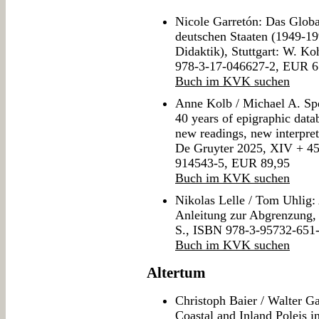
Nicole Garretón: Das Globa
deutschen Staaten (1949-19
Didaktik), Stuttgart: W. K
978-3-17-046627-2, EUR 6
Buch im KVK suchen
Anne Kolb / Michael A. Spe
40 years of epigraphic data
new readings, new interpret
De Gruyter 2025, XIV + 45
914543-5, EUR 89,95
Buch im KVK suchen
Nikolas Lelle / Tom Uh
Anleitung zur Abgrenzung, 
S., ISBN 978-3-95732-651
Buch im KVK suchen
Altertum
Christoph Baier / Walter G
Coastal and Inland Poleis 