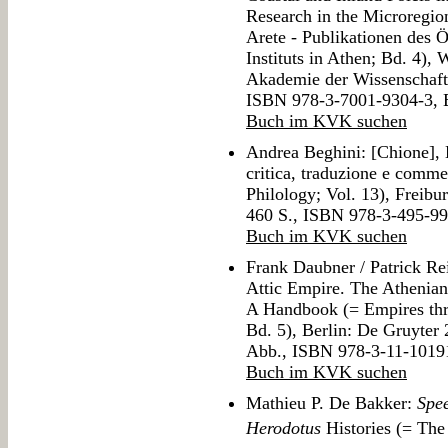
Research in the Microregio
Arete - Publikationen des 
Instituts in Athen; Bd. 4), 
Akademie der Wissenschafte
ISBN 978-3-7001-9304-3,
Buch im KVK suchen
Andrea Beghini: [Chione], L
critica, traduzione e comme
Philology; Vol. 13), Freib
460 S., ISBN 978-3-495-9
Buch im KVK suchen
Frank Daubner / Patrick Rei
Attic Empire. The Athenians
A Handbook (= Empires thro
Bd. 5), Berlin: De Gruyter 
Abb., ISBN 978-3-11-1019
Buch im KVK suchen
Mathieu P. De Bakker:
Spee
Herodotus
Histories (= The 