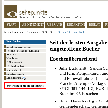
START
ABONNEMENT
ÜBER UNS
REDAKTION
BEIRAT
R
Sie sind hier:
Start
-
Ausgabe 26 (2026), Nr. 6
-
Neu eingetroffene Bücher
Seit der letzten Ausgab
Neue Bücher
Epochenübergreifend
eingetroffene Bücher
Theorie / Methode / Didaktik
Altertum
Epochenübergreifend
Mittelalter
Frühe Neuzeit
19. Jahrhundert
Julia Burkhardt / Sandra S
Zeitgeschichte
und fern. Konjunkturen und
Kunstgeschichte
und Fernwallfahrten (= Jak
Druckfassung
Francke Attempto Verlag 
Unterstützen Sie die sehepunkte
978-3-381-14481-5, EUR 4
Buch im KVK suchen
Heike Hawicks (Hg.): Samt
Gemeinderschaft. Gemeinsam