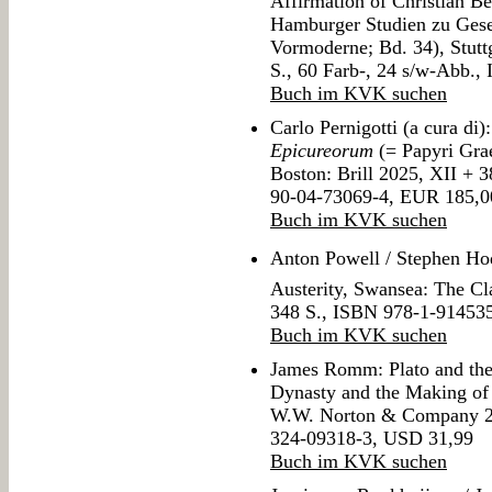
Affirmation of Christian Be
Hamburger Studien zu Gesel
Vormoderne; Bd. 34), Stuttg
S., 60 Farb-, 24 s/w-Abb.
Buch im KVK suchen
Carlo Pernigotti (a cura di
Epicureorum
(= Papyri Grae
Boston: Brill 2025, XII + 
90-04-73069-4, EUR 185,0
Buch im KVK suchen
Anton Powell / Stephen Ho
Austerity, Swansea: The Cl
348 S., ISBN 978-1-91453
Buch im KVK suchen
James Romm: Plato and the 
Dynasty and the Making of
W.W. Norton & Company 20
324-09318-3, USD 31,99
Buch im KVK suchen