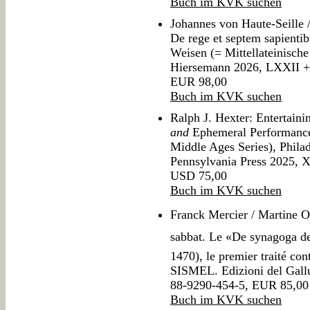
Buch im KVK suchen
Johannes von Haute-Seille /
De rege et septem sapienti
Weisen (= Mittellateinische
Hiersemann 2026, LXXII +
EUR 98,00
Buch im KVK suchen
Ralph J. Hexter: Entertain
and
Ephemeral Performanc
Middle Ages Series), Philad
Pennsylvania Press 2025, 
USD 75,00
Buch im KVK suchen
Franck Mercier / Martine Os
sabbat. Le «De synagoga d
1470), le premier traité con
SISMEL. Edizioni del Gall
88-9290-454-5, EUR 85,00
Buch im KVK suchen