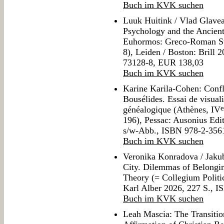
Buch im KVK suchen
Luuk Huitink / Vlad Glavean
Psychology and the Ancien
Euhormos: Greco-Roman Stu
8), Leiden / Boston: Brill
73128-8, EUR 138,03
Buch im KVK suchen
Karine Karila-Cohen: Conflit
Bousélides. Essai de visuali
e
généalogique (Athènes, IV
196), Pessac: Ausonius Edit
s/w-Abb., ISBN 978-2-356
Buch im KVK suchen
Veronika Konradova / Jakub 
City. Dilemmas of Belongin
Theory (= Collegium Politi
Karl Alber 2026, 227 S., 
Buch im KVK suchen
Leah Mascia: The Transition