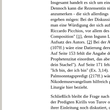
Insgesamt handelt es sich um ein
Dennoch kann die Rezensentin ni
anzumerken - die sich allerdings 
ergeben mögen: Bei der Diskussio
man eine Würdigung der sich auf
Riccardo Picchios, vor allem de
Composition" [
1
], denn Ingunn L
Aufsatz des Autors. [
2
] Bei der 
(107ff.) wäre eine Datierung der
Auf Seite 153 fehlt die Angabe de
Prophetenzitat einordnet, das abe
dein Stachel"). Auf Seite 171 fe
"Ich bin, der ich bin" (Ex. 3,14)
Palmsonntagspredigt (217ff.) wä
Nikodemusevangelium hilfreich g
Liturgie hier bezieht.
Schließlich bleibt die Frage na
der Predigten Kirills von Turov 
ihrer Einleitung noch diskutiert, 