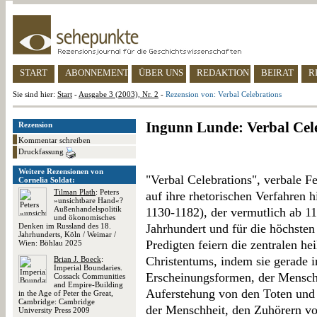
START
ABONNEMENT
ÜBER UNS
REDAKTION
BEIRAT
R
Sie sind hier:
Start
-
Ausgabe 3 (2003), Nr. 2
-
Rezension von: Verbal Celebrations
Ingunn Lunde: Verbal Cel
Rezension
Kommentar schreiben
Druckfassung
Weitere Rezensionen von
"Verbal Celebrations", verbale F
Cornelia Soldat:
Tilman Plath
: Peters
auf ihre rhetorischen Verfahren h
»unsichtbare Hand«?
Außenhandelspolitik
1130-1182), der vermutlich ab 1
und ökonomisches
Denken im Russland des 18.
Jahrhundert und für die höchsten
Jahrhunderts, Köln / Weimar /
Predigten feiern die zentralen he
Wien: Böhlau 2025
Christentums, indem sie gerade i
Brian J. Boeck
:
Imperial Boundaries.
Erscheinungsformen, der Menschli
Cossack Communities
and Empire-Building
Auferstehung von den Toten und 
in the Age of Peter the Great,
Cambridge: Cambridge
der Menschheit, den Zuhörern vo
University Press 2009