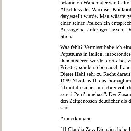
bekannten Wandmalereien Calixts
Abschluss des Wormser Konkordat
dargestellt wurde. Man wüsste ger
einer seiner Pfalzen ein entspre
Aussage hat anfertigen lassen. D
Stich.
Was fehlt? Vermisst habe ich ein
Papsttums in Italien, insbesonde
thematisieren würde, dort also, w
Priester, sondern eben auch Land
Dieter Hehl sehr zu Recht darauf 
1059 Nikolaus II. das 'homagium' 
"damit du sicher und ehrenvoll d
sancti Petri' innehast". Der Zu
den Zeitgenossen deutlicher als 
sein.
Anmerkungen:
[
1
] Claudia Zey: Die päpstliche 