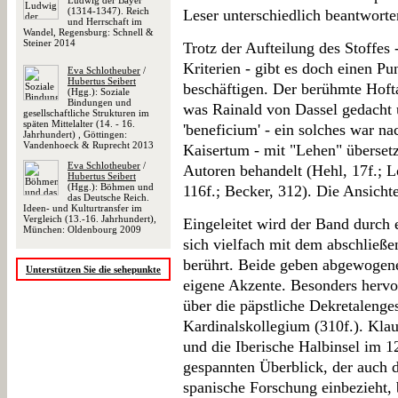
Ludwig der Bayer
(1314-1347). Reich
Leser unterschiedlich beantworte
und Herrschaft im
Wandel, Regensburg: Schnell &
Steiner 2014
Trotz der Aufteilung des Stoffes 
Kriterien - gibt es doch einen P
Eva Schlotheuber
/
Hubertus Seibert
beschäftigen. Der berühmte Hoft
(Hgg.): Soziale
Bindungen und
was Rainald von Dassel gedacht 
gesellschaftliche Strukturen im
späten Mittelalter (14. - 16.
'beneficium' - ein solches war n
Jahrhundert) , Göttingen:
Vandenhoeck & Ruprecht 2013
Kaisertum - mit "Lehen" übersetz
Eva Schlotheuber
/
Autoren behandelt (Hehl, 17f.; L
Hubertus Seibert
(Hgg.): Böhmen und
116f.; Becker, 312). Die Ansichte
das Deutsche Reich.
Ideen- und Kulturtransfer im
Vergleich (13.-16. Jahrhundert),
Eingeleitet wird der Band durch 
München: Oldenbourg 2009
sich vielfach mit dem abschließ
berührt. Beide geben abgewogene
Unterstützen Sie die sehepunkte
eigene Akzente. Besonders herv
über die päpstliche Dekretaleng
Kardinalskollegium (310f.). Kla
und die Iberische Halbinsel im 1
gespannten Überblick, der auch 
spanische Forschung einbezieht, b