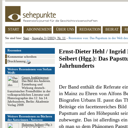
START
ABONNEMENT
ÜBER UNS
REDAKTION
BEIRAT
R
Sie sind hier:
Start
-
Ausgabe 3 (2003), Nr. 11
-
Rezension von: Das Papsttum in der Welt des
Ernst-Dieter Hehl / Ingrid
Rezension
Kommentar schreiben
Seibert (Hgg.): Das Papstt
Druckfassung
Jahrhunderts
Weitere Rezensionen von Stefan
Weiß:
Georg Jostkleigrewe
:
Das Bild des Anderen.
Entstehung und
Der Band enthält die Referate ei
Wirkung deutsch-
französischer Fremdbilder in der
in Mainz zu Ehren von Alfons Be
volkssprachlichen Literatur und
Historiographie des 12. bis 14.
Biografen Urbans II. passt das T
Jahrhunderts, Berlin: Akademie
Verlag 2008
Beiträge ein facettenreiches Bild
Papsttum auf den Höhepunkt sein
Weitere Rezensionen zu Büchern
zubewegte. Das ist allerdings ein
der Autorinnen / Autoren:
Hubertus Seibert
(Hg.):
ob man so dem Phänomen Papsttu