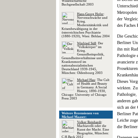
Wissenschaftliche
Buchgesellschaft 2003
Unterschied
Metropolen 
Hans-Georg Hofer
:
Nervenschwäche und
der Vergleic
Krieg.
Modernitätskritik und
des Faches P
Krisenbewältigung in der
österreichischen Psychiatrie
Die Geschic
(1880-1920), Wien: Böhlau 2004
Berliner Uni
Winfried Süß
: Der
"Volkskörper" im
ihn mit Rud
Krieg.
Gesundheitspolitik,
Pathologie 
Gesundheitsverhältnisse und
Krankenmord im
avancierte z
nationalsozialistischen
Prosekturen
Deutschland 1939-1945,
München: Oldenbourg 2003
Krankenhäuse
Michael Hau
: The Cult
Dieses Vorg
of Health and Beauty
in Germany. A Social
wirkten. Zu
History, 1890-1930,
Pathologie, 
Chicago: University of Chicago
Press 2003
anderen gab
sich an der
Weitere Rezensionen von
Berliner Pa
Michael Maaser:
Leiche zoge
Volker Reinhardt
:
Machiavelli oder die
die Berline
Kunst der Macht. Eine
Biographie, München:
C.H.Beck 2012
Dagegen ver