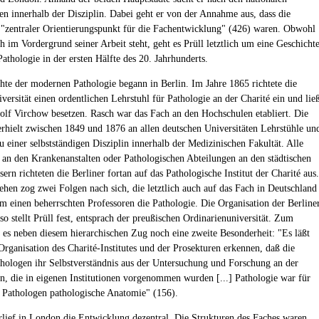
en innerhalb der Disziplin. Dabei geht er von der Annahme aus, dass die
"zentraler Orientierungspunkt für die Fachentwicklung" (426) waren. Obwohl
h im Vordergrund seiner Arbeit steht, geht es Prüll letztlich um eine Geschicht
athologie in der ersten Hälfte des 20. Jahrhunderts.
hte der modernen Pathologie begann in Berlin. Im Jahre 1865 richtete die
versität einen ordentlichen Lehrstuhl für Pathologie an der Charité ein und lie
olf Virchow besetzen. Rasch war das Fach an den Hochschulen etabliert. Die
erhielt zwischen 1849 und 1876 an allen deutschen Universitäten Lehrstühle un
u einer selbstständigen Disziplin innerhalb der Medizinischen Fakultät. Alle
 an den Krankenanstalten oder Pathologischen Abteilungen an den städtischen
rn richteten die Berliner fortan auf das Pathologische Institut der Charité aus.
ehen zog zwei Folgen nach sich, die letztlich auch auf das Fach in Deutschland
m einen beherrschten Professoren die Pathologie. Die Organisation der Berline
so stellt Prüll fest, entsprach der preußischen Ordinarienuniversität. Zum
 es neben diesem hierarchischen Zug noch eine zweite Besonderheit: "Es läßt
 Organisation des Charité-Institutes und der Prosekturen erkennen, daß die
thologen ihr Selbstverständnis aus der Untersuchung und Forschung an der
n, die in eigenen Institutionen vorgenommen wurden [...] Pathologie war für
r Pathologen pathologische Anatomie" (156).
lief in London die Entwicklung dezentral. Die Strukturen des Faches waren