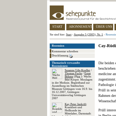
START
ABONNEMENT
ÜBER UNS
Sie sind hier:
Start
-
Ausgabe 5 (2005), Nr. 1
-
Rezensi
Cay-Rüdig
Rezension
Kommentar schreiben
Druckfassung
Thematisch verwandte
Die beiden
Rezensionen:
beschrieben
Susanne Ude-Koeller
/
Thomas Fuchs
/
Ernst
medicine an
Böhme
(Hgg.): Wachs
zugestimmt.
Bild Körper. Moulagen
in der Medizin. Begleitband zur
Pathologie 
Ausstellung im Städtischen
Museum Göttingen vom 16.9. bis
Prüll in sei
16.12.2007, Göttingen:
Universitätsverlag Göttingen
Rahmen der 
2007
Wissenschaf
Kay Peter Jankrift
:
Krankheit und
Prüll intere
Heilkunde im
Mittelalter, Darmstadt:
in Berlin u