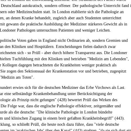
n Deutschland autokratisch, sondern offener. Der pathologische Unterricht fand 
ern oder Medizinschulen statt. In London etablierte sich die Pathologie an
en, an denen Kranke behandelt, zugleich aber auch Studenten unterrichtet
it gewann die praktische Ausbildung der Mediziner stärkeres Gewicht als in
 Londoner Pathologen untersuchten Patienten und weniger Leichen.
politische Voten gaben in England nicht Ordinarien ab, sondern Gremien und
an den Kliniken und Hospitälern. Entscheidungen fielen dadurch zwar
zeichneten sich - so Prüll - aber durch höhere Transparenz aus. Die Londoner
hielten Tuchfühlung mit den Kliniken und betrieben "Medizin am Lebenden",
er Kollegen dagegen betrachteten die Krankheiten weniger praktisch als
. Sie zogen den Sektionssaal der Krankenstation vor und betrieben, zugespitzt
 "Medizin am Toten".
hundert erwies sich für die deutschen Mediziner das Erbe Virchows als Last.
r eine selbständige Krankenbehandlung unter Berücksichtigung der
hologie als Prinzip nicht gelungen" (428) bewertet Prüll das Wirken des
 Die Folge war, dass die englische Pathologie effektiver, zeitgemäßer und
rde als die deutsche: "Die klinische Pathologie in London bündelte
m und klinischen Zugang in einem breit gefaßten Krankheitsbegriff" (443).
lung, so schließt Prüll, die heute noch dazu führe, dass "viele deutsche
nten im 'praktischen Jahr' über den Kanal" (443) strebten, "da sie sich dort ei