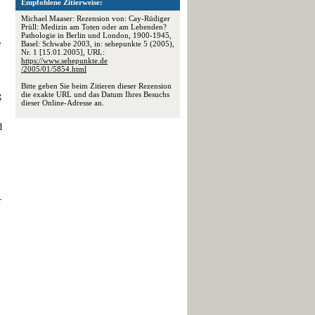
Empfohlene Zitierweise:
Michael Maaser: Rezension von: Cay-Rüdiger
Prüll: Medizin am Toten oder am Lebenden?
Pathologie in Berlin und London, 1900-1945,
e
Basel: Schwabe 2003, in: sehepunkte 5 (2005),
Nr. 1 [15.01.2005], URL:
https://www.sehepunkte.de
/2005/01/5854.html
Bitte geben Sie beim Zitieren dieser Rezension
die exakte URL und das Datum Ihres Besuchs
ß
dieser Online-Adresse an.
d
r