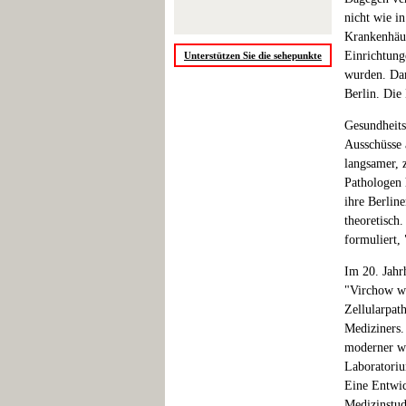
nicht wie i
Krankenhäus
Einrichtung
Unterstützen Sie die sehepunkte
wurden. Dam
Berlin. Die
Gesundheits
Ausschüsse 
langsamer, 
Pathologen 
ihre Berlin
theoretisch
formuliert,
Im 20. Jahr
"Virchow wa
Zellularpat
Mediziners.
moderner wu
Laboratoriu
Eine Entwick
Medizinstude