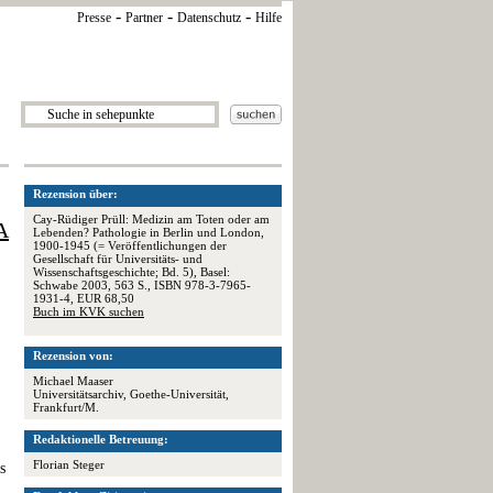
-
-
-
Presse
Partner
Datenschutz
Hilfe
Rezension über:
Cay-Rüdiger Prüll: Medizin am Toten oder am
A
Lebenden? Pathologie in Berlin und London,
1900-1945 (= Veröffentlichungen der
Gesellschaft für Universitäts- und
Wissenschaftsgeschichte; Bd. 5), Basel:
Schwabe 2003, 563 S., ISBN 978-3-7965-
1931-4, EUR 68,50
Buch im KVK suchen
Rezension von:
Michael Maaser
Universitätsarchiv, Goethe-Universität,
Frankfurt/M.
Redaktionelle Betreuung:
Florian Steger
s