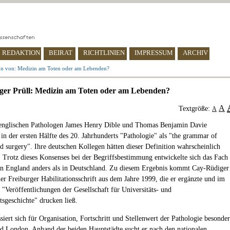
REDAKTION
BEIRAT
RICHTLINIEN
IMPRESSUM
ARCHIV
on von: Medizin am Toten oder am Lebenden?
er Prüll: Medizin am Toten oder am Lebenden?
A
Textgröße:
A
 englischen Pathologen James Henry Dible und Thomas Benjamin Davie
 in der ersten Hälfte des 20. Jahrhunderts "Pathologie" als "the grammar of
d surgery". Ihre deutschen Kollegen hätten dieser Definition wahrscheinlich
 Trotz dieses Konsenses bei der Begriffsbestimmung entwickelte sich das Fach
in England anders als in Deutschland. Zu diesem Ergebnis kommt Cay-Rüdiger
ner Freiburger Habilitationsschrift aus dem Jahre 1999, die er ergänzte und im
"Veröffentlichungen der Gesellschaft für Universitäts- und
tsgeschichte" drucken ließ.
ssiert sich für Organisation, Fortschritt und Stellenwert der Pathologie besonder
nd London. Anhand der beiden Hauptstädte sucht er nach den nationalen