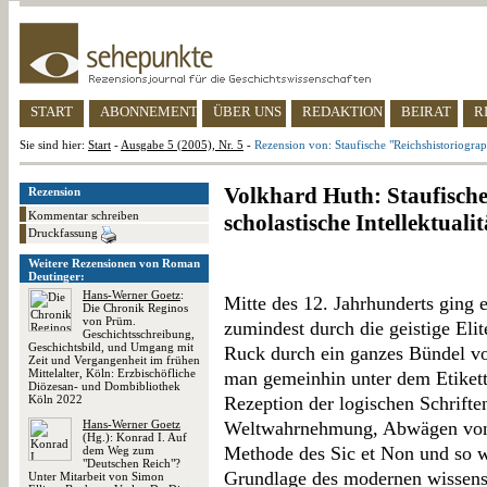
START
ABONNEMENT
ÜBER UNS
REDAKTION
BEIRAT
R
Sie sind hier:
Start
-
Ausgabe 5 (2005), Nr. 5
-
Rezension von: Staufische "Reichshistoriograph
Volkhard Huth: Staufische
Rezension
Kommentar schreiben
scholastische Intellektualit
Druckfassung
Weitere Rezensionen von Roman
Deutinger:
Hans-Werner Goetz
:
Mitte des 12. Jahrhunderts ging 
Die Chronik Reginos
von Prüm.
zumindest durch die geistige Eli
Geschichtsschreibung,
Geschichtsbild, und Umgang mit
Ruck durch ein ganzes Bündel vo
Zeit und Vergangenheit im frühen
Mittelalter, Köln: Erzbischöfliche
man gemeinhin unter dem Etikett
Diözesan- und Dombibliothek
Köln 2022
Rezeption der logischen Schriften
Hans-Werner Goetz
Weltwahrnehmung, Abwägen von 
(Hg.): Konrad I. Auf
Methode des Sic et Non und so wei
dem Weg zum
"Deutschen Reich"?
Grundlage des modernen wissensc
Unter Mitarbeit von Simon