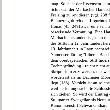
mag. So sieht der Rezensent kein
Schicksal der Marbacher Handschr
Freising zu revidieren (vgl. 238 f
Benutzung durch den Ligurinus-
Honau (43, 249) zwar eine sehr a
beweisende Vermutung. Eine Hand
Marbach entstanden ist, kann nic
des Stifts im 12. Jahrhundert he
19. Jahrhundert in Laon nachweis
Namenserklärung "Liber = Bacchu
dem oberbayerischen Stift Inders
Tochtergründung - reicht nicht
Skriptorium zuzuweisen, nur wei
worden ist als im Dachauer Moos,
liegt (183). Vorsicht ist an solc
weil derlei ungesicherte Schlus
sich ziehen. So wird der Eintra
Stuttgarter Evangeliar als Nennu
Kanonissenstift Schwarzenthann g