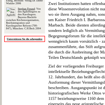
Elling, Bochum: Verlag Dr. Dieter
Zwei Institutionen hatten offenb
Winkler 2006
diese Wissensrevolution nicht n
Stephan Freund
: Von
den Agilolfingern zu
wo sie ihren Ausgang nahm, sond
den Karolingern.
Bayerns Bischöfe
um Kaiser Friedrich I. Barbaross
zwischen Kirchenorganisation,
Reichsintegration und
Marbach. Beide dienten allerdings
Karolingischer Reform (700-
847), München: C.H.Beck 2004
sondern lediglich als Vermittlung
Begegnungsforum für die intellek
Unterstützen Sie die sehepunkte
wenngleich kaum vorsätzlich - z
zusammenführte, das Stift aufgr
die durch die Ausbreitung der M
Teilen Deutschlands geknüpft wu
Ziel der vorliegenden Freiburger H
intellektuelle Beziehungsgeflec
12. Jahrhundert, das heißt also d
Ausformung dieser Vermittlungsl
beschreiben. Ausgangspunkt ist 
historiografischen Werke Ottos vo
1157 beziehungsweise 1160 dem
einerseits das neue aristotelisch