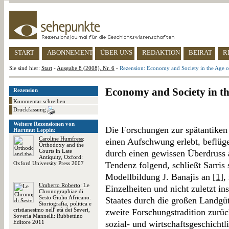
START
ABONNEMENT
ÜBER UNS
REDAKTION
BEIRAT
R
Sie sind hier:
Start
-
Ausgabe 8 (2008), Nr. 6
-
Rezension: Economy and Society in the Age of
Economy and Society in th
Rezension
Kommentar schreiben
Druckfassung
Weitere Rezensionen von
Die Forschungen zur spätantiken 
Hartmut Leppin:
Caroline Humfress
:
einen Aufschwung erlebt, beflüg
Orthodoxy and the
Courts in Late
durch einen gewissen Überdruss 
Antiquity, Oxford:
Oxford University Press 2007
Tendenz folgend, schließt Sarris
Modellbildung J. Banajis an [
1
],
Umberto Roberto
: Le
Einzelheiten und nicht zuletzt in
Chronographiae di
Sesto Giulio Africano.
Staates durch die großen Landgüte
Storiografia, politica e
cristianesimo nell' età dei Severi,
zweite Forschungstradition zurück,
Soveria Mannelli: Rubbettino
Editore 2011
sozial- und wirtschaftsgeschichtl