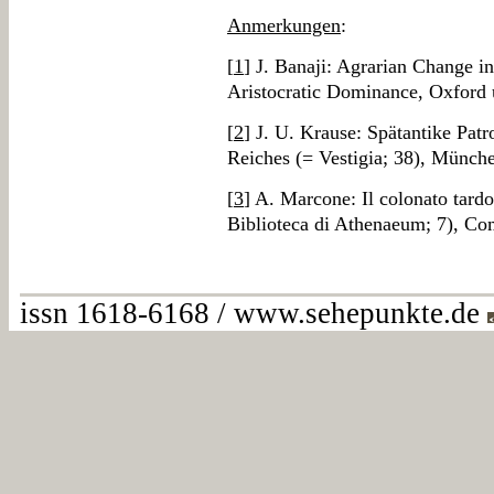
Anmerkungen
:
[
1
] J. Banaji: Agrarian Change i
Aristocratic Dominance, Oxford 
[
2
] J. U. Krause: Spätantike Pa
Reiches (= Vestigia; 38), Münche
[
3
] A. Marcone: Il colonato tardo
Biblioteca di Athenaeum; 7), C
issn 1618-6168 / www.sehepunkte.de