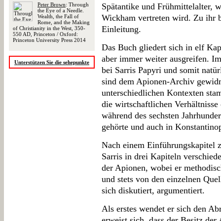
Peter Brown
: Through
Spätantike und Frühmittelalter, 
the Eye of a Needle.
Wickham vertreten wird. Zu ihr b
Wealth, the Fall of
Rome, and the Making
Einleitung.
of Christianity in the West, 350-
550 AD, Princeton / Oxford:
Princeton University Press 2014
Das Buch gliedert sich in elf Kap
aber immer weiter ausgreifen. I
Unterstützen Sie die sehepunkte
bei Sarris Papyri und somit natür
sind dem Apionen-Archiv gewidm
unterschiedlichen Kontexten st
die wirtschaftlichen Verhältnisse
während des sechsten Jahrhunder
gehörte und auch in Konstantinop
Nach einem Einführungskapitel z
Sarris in drei Kapiteln verschie
der Apionen, wobei er methodisch
und stets von den einzelnen Quell
sich diskutiert, argumentiert.
Als erstes wendet er sich den A
erweist sich, dass der Besitz der