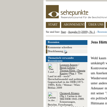
START
ABONNEMENT
ÜBER UNS
Sie sind hier:
Start
-
Ausgabe 9 (2009), Nr. 1
-
Rezensi
Jens Hütt
Rezension
Kommentar schreiben
Druckfassung
Thematisch verwandte
Wohl kaum e
Rezensionen:
umkämpft wi
Leonore Ansorg
/
Bernd Gehrke
/
Kontroverse
Thomas Klein / Danuta
um Anerken
Kneipp
(Hgg.): "Das
Land ist still - noch!".
Wiederverei
Herrschaftswandel und politische
Gegnerschaft in der DDR (1971-
unter ander
1989), Köln / Weimar / Wien:
Böhlau 2009
Adenauer mi
mit seiner "
Christoph Kösters
(Hg.): Caritas in der
ein politis
SBZ/DDR 1945-1989.
Erinnerungen,
Hüttmann mi
Berichte, Forschungen,