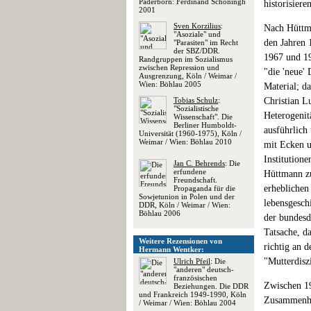
Paderborn: Ferdinand Schöningh
historisiere
2001
Sven Korzilius
:
Nach Hüttma
"Asoziale" und
den Jahren 
"Parasiten" im Recht
der SBZ/DDR.
1967 und 19
Randgruppen im Sozialismus
zwischen Repression und
"die 'neue'
Ausgrenzung, Köln / Weimar /
Wien: Böhlau 2005
Material; d
Tobias Schulz
:
Christian L
"Sozialistische
Heterogenitä
Wissenschaft". Die
Berliner Humboldt-
ausführlich 
Universität (1960-1975), Köln /
Weimar / Wien: Böhlau 2010
mit Ecken u
Institution
Jan C. Behrends
: Die
erfundene
Hüttmann zu
Freundschaft.
erheblichen
Propaganda für die
Sowjetunion in Polen und der
lebensgesch
DDR, Köln / Weimar / Wien:
Böhlau 2006
der bundesd
Tatsache, d
Weitere Rezensionen von
richtig an 
Hermann Wentker:
"Mutterdisz
Ulrich Pfeil
: Die
"anderen" deutsch-
französischen
Zwischen 19
Beziehungen. Die DDR
und Frankreich 1949-1990, Köln
Zusammenhan
/ Weimar / Wien: Böhlau 2004