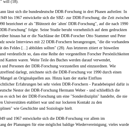
n" will (18).
nn lässt sich die bundesdeutsche DDR-Forschung in drei Phasen aufteilen: In
1949 bis 1967 entwickelte sich die SBZ- zur DDR-Forschung; die Zeit zwische
90 bezeichnet er als "Blütezeit der 'alten' DDR-Forschung", auf die nach 1990
 DDR-Forschung" folgte. Seine Studie beruht vornehmlich auf dem gedruckten
arüber hinaus hat er die Nachlässe der DDR-Forscher Otto Stammer und Peter
udz sowie Interviews mit 22 DDR-Forschern herangezogen, "die die vorhanden
t des Feldes [...] abbilden sollten" (28). Aus letzteren zitiert er bisweilen
und verdeutlicht so, dass eine Reihe der vorgestellten Forscher Persönlichkeite
nd Kanten waren. Weite Teile des Buches werden darauf verwendet,
en und Personen der DDR-Forschung vorzustellen und einzuordnen. Wie
treffend darlegt, zeichnete sich die DDR-Forschung vor 1990 durch einen
 Mangel an Originalquellen aus. Hinzu kam der starke Einfluss
ichtlicher Erfahrungen bei sehr vielen DDR-Forschern - Paradebeispiel dafür is
eutsche Nestor der DDR-Forschung Hermann Weber - und schließlich die
ass es sich bei der DDR-Forschung um eine "Sonderdisziplin" handelte, die nie
den Universitäten etabliert war und nur lockeren Kontakt zu den
iplinen" wie Geschichte und Soziologie hielt.
49 und 1967 entwickelte sich die DDR-Forschung vor allem im
g der Planungen für eine möglichst baldige Wiedervereinigung; vieles wurde