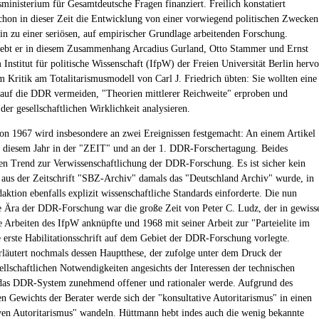
inisterium für Gesamtdeutsche Fragen finanziert. Freilich konstatiert
hon in dieser Zeit die Entwicklung von einer vorwiegend politischen Zwecken
in zu einer seriösen, auf empirischer Grundlage arbeitenden Forschung.
hebt er in diesem Zusammenhang Arcadius Gurland, Otto Stammer und Ernst
Institut für politische Wissenschaft (IfpW) der Freien Universität Berlin hervo
em Kritik am Totalitarismusmodell von Carl J. Friedrich übten: Sie wollten eine
 auf die DDR vermeiden, "Theorien mittlerer Reichweite" erproben und
der gesellschaftlichen Wirklichkeit analysieren.
on 1967 wird insbesondere an zwei Ereignissen festgemacht: An einem Artikel
s diesem Jahr in der "ZEIT" und an der 1. DDR-Forschertagung. Beides
den Trend zur Verwissenschaftlichung der DDR-Forschung. Es ist sicher kein
s aus der Zeitschrift "SBZ-Archiv" damals das "Deutschland Archiv" wurde, in
aktion ebenfalls explizit wissenschaftliche Standards einforderte. Die nun
 Ära der DDR-Forschung war die große Zeit von Peter C. Ludz, der in gewiss
e Arbeiten des IfpW anknüpfte und 1968 mit seiner Arbeit zur "Parteielite im
 erste Habilitationsschrift auf dem Gebiet der DDR-Forschung vorlegte.
läutert nochmals dessen Hauptthese, der zufolge unter dem Druck der
sellschaftlichen Notwendigkeiten angesichts der Interessen der technischen
 das DDR-System zunehmend offener und rationaler werde. Aufgrund des
 Gewichts der Berater werde sich der "konsultative Autoritarismus" in einen
iven Autoritarismus" wandeln. Hüttmann hebt indes auch die wenig bekannte