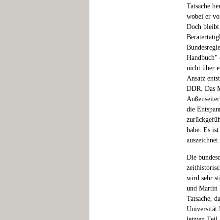
Tatsache he
wobei er vo
Doch bleibt
Beratertäti
Bundesregie
Handbuch" e
nicht über 
Ansatz ents
DDR. Das Mi
Außenseiter
die Entspan
zurückgefüh
habe. Es is
auszeichnet.
Die bundesd
zeithistoris
wird sehr s
und Martin 
Tatsache, d
Universität
letzten Tei