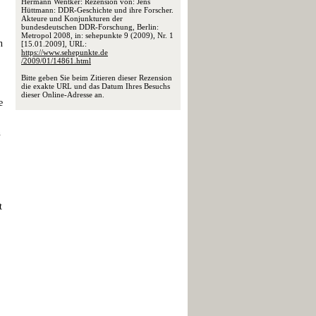
Hermann Wentker: Rezension von: Jens
Hüttmann: DDR-Geschichte und ihre Forscher.
Akteure und Konjunkturen der
bundesdeutschen DDR-Forschung, Berlin:
Metropol 2008, in: sehepunkte 9 (2009), Nr. 1
n
[15.01.2009], URL:
https://www.sehepunkte.de
/2009/01/14861.html
Bitte geben Sie beim Zitieren dieser Rezension
die exakte URL und das Datum Ihres Besuchs
dieser Online-Adresse an.
e
n
t