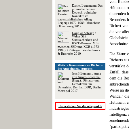
vom Bundesm
Daniel Logemann
: Das
Hüttmann sc
polnische Fenster.
Deutsch-polnische
dienenden h
Kontakte im
staatssozialistischen Alltag
Besonders 
Leipzigs 1972-1989, München:
Richert vom 
Oldenbourg 2012
die vor all
Douglas Selvage
/
Walter Süß
:
Globalsicht
Staatssicherheit und
KSZE-Prozess. MfS
Ausschnitte 
zwischen SED und KGB (1972-
1989), Göttingen: Vandenhoeck
& Ruprecht 2019
Die Zäsur v
Richerts au
Weitere Rezensionen zu Büchern
verstärkte 
der Autorinnen / Autoren:
Zufall, das
Jens Hüttmann
/
Anna
von Arnim-Rosenthal
dem die Red
(Hgg.): Diktatur und
Demokratie im
anbrechende
Unterricht. Der Fall DDR, Berlin:
Weise an di
Metropol 2017
Wandel" die
Hüttmann er
Unterstützen Sie die sehepunkte
industriege
Intelligenz
zunehmenden
"partizipat