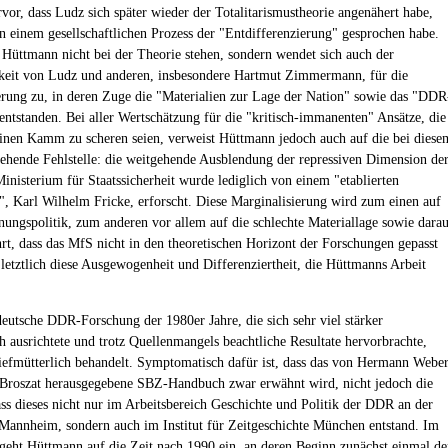
rvor, dass Ludz sich später wieder der Totalitarismustheorie angenähert habe,
n einem gesellschaftlichen Prozess der "Entdifferenzierung" gesprochen habe.
 Hüttmann nicht bei der Theorie stehen, sondern wendet sich auch der
gkeit von Ludz und anderen, insbesondere Hartmut Zimmermann, für die
rung zu, in deren Zuge die "Materialien zur Lage der Nation" sowie das "DDR
ntstanden. Bei aller Wertschätzung für die "kritisch-immanenten" Ansätze, die
einen Kamm zu scheren seien, verweist Hüttmann jedoch auch auf die bei diese
tehende Fehlstelle: die weitgehende Ausblendung der repressiven Dimension de
nisterium für Staatssicherheit wurde lediglich von einem "etablierten
", Karl Wilhelm Fricke, erforscht. Diese Marginalisierung wird zum einen auf
nungspolitik, zum anderen vor allem auf die schlechte Materiallage sowie dara
rt, dass das MfS nicht in den theoretischen Horizont der Forschungen gepasst
t letztlich diese Ausgewogenheit und Differenziertheit, die Hüttmanns Arbeit
eutsche DDR-Forschung der 1980er Jahre, die sich sehr viel stärker
ch ausrichtete und trotz Quellenmangels beachtliche Resultate hervorbrachte,
tiefmütterlich behandelt. Symptomatisch dafür ist, dass das von Hermann Webe
Broszat herausgegebene SBZ-Handbuch zwar erwähnt wird, nicht jedoch die
ass dieses nicht nur im Arbeitsbereich Geschichte und Politik der DDR an der
 Mannheim, sondern auch im Institut für Zeitgeschichte München entstand. Im
l geht Hüttmann auf die Zeit nach 1990 ein, an deren Beginn zunächst einmal de