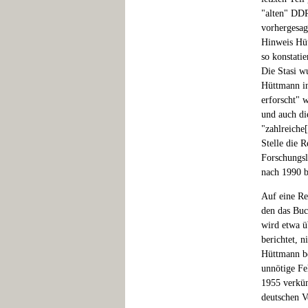
"alten" DDR
vorhergesag
Hinweis Hüt
so konstati
Die Stasi 
Hüttmann in
erforscht" w
und auch di
"zahlreiche
Stelle die 
Forschungsl
nach 1990 b
Auf eine Re
den das Buc
wird etwa ü
berichtet, 
Hüttmann be
unnötige Fe
1955 verkün
deutschen V