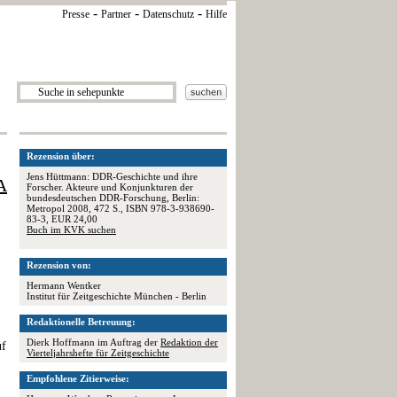
-
-
-
Presse
Partner
Datenschutz
Hilfe
Rezension über:
Jens Hüttmann: DDR-Geschichte und ihre
A
Forscher. Akteure und Konjunkturen der
bundesdeutschen DDR-Forschung, Berlin:
Metropol 2008, 472 S., ISBN 978-3-938690-
83-3, EUR 24,00
Buch im KVK suchen
Rezension von:
Hermann Wentker
Institut für Zeitgeschichte München - Berlin
Redaktionelle Betreuung:
Dierk Hoffmann im Auftrag der
Redaktion der
uf
Vierteljahrshefte für Zeitgeschichte
Empfohlene Zitierweise: