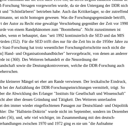
-Forschung Versagen vorgeworfen wurde, da sie den Untergang der DDR nich
t und "Schönfärberei" betrieben habe. Auch das Kritikerlager, so der zutreffen
tmanns, sei nicht homogen gewesen. Was die Forschungsgegenstände betrifft,
ert der Autor zu Recht eine gewaltige Verschiebung gegenüber der Zeit vor 1990
wurde von einem Randphänomen zum "Boomthema". Nicht zuzustimmen ist
des, wenn er behauptet, dass "seit 1992 kontinuierlich die SED und das MfS
ürden (352). Für die SED trifft dies nur für die Zeit bis in die 1950er Jahre zu
e Stasi-Forschung hat trotz wesentlicher Forschungsfortschritte noch nicht die
[n] Hand- und Organisationshandbücher" hervorgebracht, von denen an anderer
Rede ist (360). Des Weiteren behandelt er die Neuordnung der
andschaft sowie die Deutungskontroversen, welche die DDR-Forschung auch
eherrschen.
ihe kleinerer Mängel sei eher am Rande verwiesen. Der lexikalische Eindruck,
h bei der Aufzählung der DDR-Forschungseinrichtungen vermittelt, trügt. So
ber die Abwicklung des Erlanger "Instituts für Gesellschaft und Wissenschaft"
nicht aber über dessen Gründung und Tätigkeit. Des Weiteren unterlaufen
i den immer wieder eingeflochtenen Passagen zur Deutschland- und Ostpolitik
hler: Die "Hallstein-Doktrin" wurde nicht im September, sondern im Dezembe
det (56), und, sehr viel wichtiger, im Zusammenhang mit den deutsch-
erhandlungen zwischen 1970 und 1972 ging es nie um "die Aufnahme