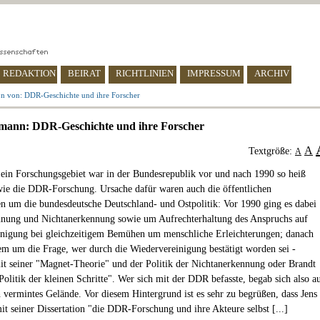
REDAKTION
BEIRAT
RICHTLINIEN
IMPRESSUM
ARCHIV
on von: DDR-Geschichte und ihre Forscher
mann: DDR-Geschichte und ihre Forscher
A
Textgröße:
A
in Forschungsgebiet war in der Bundesrepublik vor und nach 1990 so heiß
e die DDR-Forschung. Ursache dafür waren auch die öffentlichen
n um die bundesdeutsche Deutschland- und Ostpolitik: Vor 1990 ging es dabei
nung und Nichtanerkennung sowie um Aufrechterhaltung des Anspruchs auf
nigung bei gleichzeitigem Bemühen um menschliche Erleichterungen; danach
em um die Frage, wer durch die Wiedervereinigung bestätigt worden sei -
t seiner "Magnet-Theorie" und der Politik der Nichtanerkennung oder Brandt
Politik der kleinen Schritte". Wer sich mit der DDR befasste, begab sich also a
ch vermintes Gelände. Vor diesem Hintergrund ist es sehr zu begrüßen, dass Jens
t seiner Dissertation "die DDR-Forschung und ihre Akteure selbst [...]