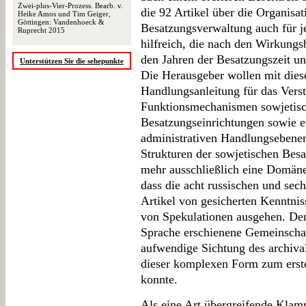
Zwei-plus-Vier-Prozess. Bearb. v.
die 92 Artikel über die Organisat
Heike Amos und Tim Geiger,
Göttingen: Vandenhoeck &
Besatzungsverwaltung auch für je
Ruprecht 2015
hilfreich, die nach den Wirkungs
den Jahren der Besatzungszeit u
Unterstützen Sie die sehepunkte
Die Herausgeber wollen mit die
Handlungsanleitung für das Verst
Funktionsmechanismen sowjetisch
Besatzungseinrichtungen sowie e
administrativen Handlungsebenen
Strukturen der sowjetischen Besa
mehr ausschließlich eine Domäne 
dass die acht russischen und sec
Artikel von gesicherten Kenntnis
von Spekulationen ausgehen. Den
Sprache erschienene Gemeinschaf
aufwendige Sichtung des archiva
dieser komplexen Form zum erste
konnte.
Als eine Art übergreifende Klam