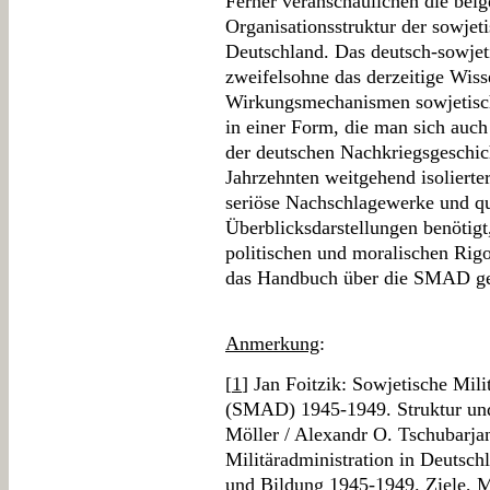
Ferner veranschaulichen die bei
Organisationsstruktur der sowje
Deutschland. Das deutsch-sowjet
zweifelsohne das derzeitige Wis
Wirkungsmechanismen sowjetisch
in einer Form, die man sich auch
der deutschen Nachkriegsgeschic
Jahrzehnten weitgehend isolierte
seriöse Nachschlagewerke und qu
Überblicksdarstellungen benötigt
politischen und moralischen Ri
das Handbuch über die SMAD ger
Anmerkung
:
[
1
] Jan Foitzik: Sowjetische Mili
(SMAD) 1945-1949. Struktur un
Möller / Alexandr O. Tschubarjan
Militäradministration in Deutsc
und Bildung 1945-1949. Ziele, 