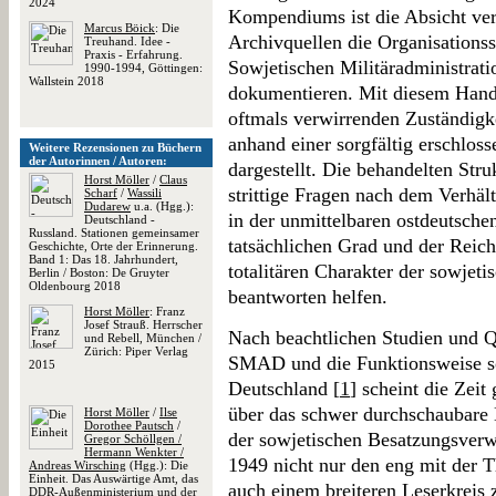
2024
Kompendiums ist die Absicht ve
Marcus Böick
: Die
Archivquellen die Organisationss
Treuhand. Idee -
Praxis - Erfahrung.
Sowjetischen Militäradministrat
1990-1994, Göttingen:
Wallstein 2018
dokumentieren. Mit diesem Handb
oftmals verwirrenden Zuständigke
anhand einer sorgfältig erschlos
Weitere Rezensionen zu Büchern
der Autorinnen / Autoren:
dargestellt. Die behandelten Str
Horst Möller
/
Claus
strittige Fragen nach dem Verhä
Scharf
/
Wassili
Dudarew
u.a. (Hgg.):
in der unmittelbaren ostdeutsch
Deutschland -
Russland. Stationen gemeinsamer
tatsächlichen Grad und der Reic
Geschichte, Orte der Erinnerung.
Band 1: Das 18. Jahrhundert,
totalitären Charakter der sowjet
Berlin / Boston: De Gruyter
Oldenbourg 2018
beantworten helfen.
Horst Möller
: Franz
Josef Strauß. Herrscher
Nach beachtlichen Studien und 
und Rebell, München /
Zürich: Piper Verlag
SMAD und die Funktionsweise so
2015
Deutschland [
1
] scheint die Zeit
über das schwer durchschaubare
Horst Möller
/
Ilse
Dorothee Pautsch
/
der sowjetischen Besatzungsverwa
Gregor Schöllgen /
Hermann Wenkter /
1949 nicht nur den eng mit der 
Andreas Wirsching
(Hgg.): Die
Einheit. Das Auswärtige Amt, das
auch einem breiteren Leserkreis 
DDR-Außenministerium und der