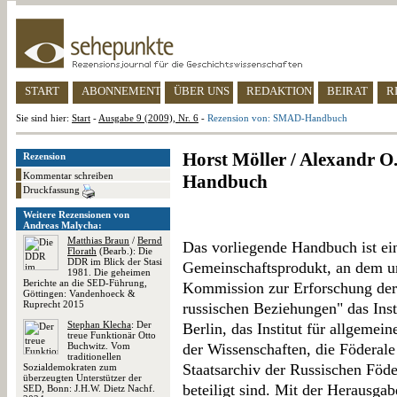
START
ABONNEMENT
ÜBER UNS
REDAKTION
BEIRAT
R
Sie sind hier:
Start
-
Ausgabe 9 (2009), Nr. 6
-
Rezension von: SMAD-Handbuch
Horst Möller / Alexandr 
Rezension
Kommentar schreiben
Handbuch
Druckfassung
Weitere Rezensionen von
Andreas Malycha:
Matthias Braun
/
Bernd
Das vorliegende Handbuch ist ein
Florath
(Bearb.): Die
DDR im Blick der Stasi
Gemeinschaftsprodukt, an dem 
1981. Die geheimen
Berichte an die SED-Führung,
Kommission zur Erforschung der 
Göttingen: Vandenhoeck &
Ruprecht 2015
russischen Beziehungen" das Inst
Stephan Klecha
: Der
Berlin, das Institut für allgeme
treue Funktionär Otto
Buchwitz. Vom
der Wissenschaften, die Föderale
traditionellen
Staatsarchiv der Russischen Föd
Sozialdemokraten zum
überzeugten Unterstützer der
beteiligt sind. Mit der Herausgab
SED, Bonn: J.H.W. Dietz Nachf.