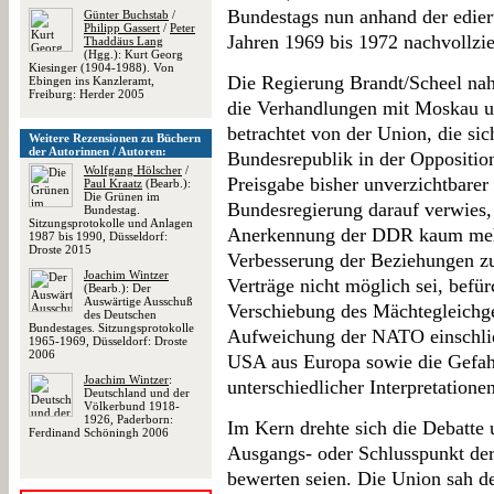
Bundestags nun anhand der edier
Günter Buchstab
/
Philipp Gassert
/
Peter
Jahren 1969 bis 1972 nachvollzi
Thaddäus Lang
(Hgg.): Kurt Georg
Kiesinger (1904-1988). Von
Die Regierung Brandt/Scheel nah
Ebingen ins Kanzleramt,
Freiburg: Herder 2005
die Verhandlungen mit Moskau u
betrachtet von der Union, die sic
Weitere Rezensionen zu Büchern
der Autorinnen / Autoren:
Bundesrepublik in der Oppositio
Wolfgang Hölscher
/
Preisgabe bisher unverzichtbarer
Paul Kraatz
(Bearb.):
Die Grünen im
Bundesregierung darauf verwies, 
Bundestag.
Sitzungsprotokolle und Anlagen
Anerkennung der DDR kaum mehr 
1987 bis 1990, Düsseldorf:
Droste 2015
Verbesserung der Beziehungen zu
Joachim Wintzer
Verträge nicht möglich sei, bef
(Bearb.): Der
Auswärtige Ausschuß
Verschiebung des Mächtegleichg
des Deutschen
Bundestages. Sitzungsprotokolle
Aufweichung der NATO einschlie
1965-1969, Düsseldorf: Droste
2006
USA aus Europa sowie die Gefahr
Joachim Wintzer
:
unterschiedlicher Interpretatione
Deutschland und der
Völkerbund 1918-
1926, Paderborn:
Im Kern drehte sich die Debatte 
Ferdinand Schöningh 2006
Ausgangs- oder Schlusspunkt der
bewerten seien. Die Union sah d