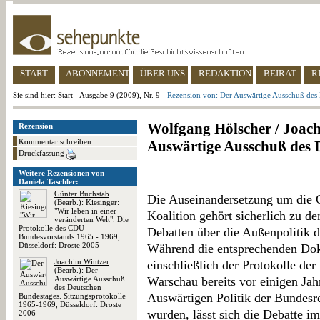
START
ABONNEMENT
ÜBER UNS
REDAKTION
BEIRAT
R
Sie sind hier:
Start
-
Ausgabe 9 (2009), Nr. 9
-
Rezension von: Der Auswärtige Ausschuß des
Wolfgang Hölscher / Joach
Rezension
Kommentar schreiben
Auswärtige Ausschuß des 
Druckfassung
Weitere Rezensionen von
Daniela Taschler:
Günter Buchstab
Die Auseinandersetzung um die Os
(Bearb.): Kiesinger:
"Wir leben in einer
Koalition gehört sicherlich zu d
veränderten Welt". Die
Protokolle des CDU-
Debatten über die Außenpolitik 
Bundesvorstands 1965 - 1969,
Düsseldorf: Droste 2005
Während die entsprechenden Do
Joachim Wintzer
einschließlich der Protokolle d
(Bearb.): Der
Auswärtige Ausschuß
Warschau bereits vor einigen Jah
des Deutschen
Auswärtigen Politik der Bundesre
Bundestages. Sitzungsprotokolle
1965-1969, Düsseldorf: Droste
wurden, lässt sich die Debatte 
2006