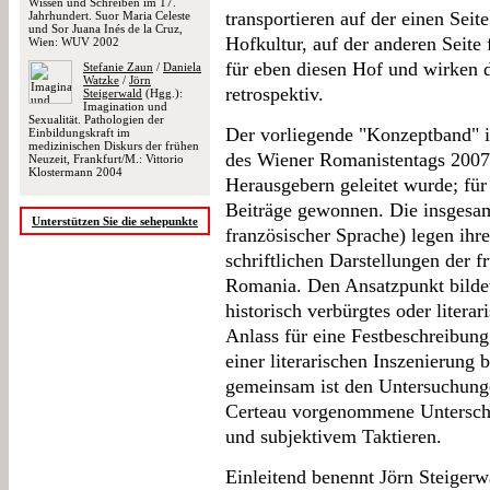
Wissen und Schreiben im 17.
transportieren auf der einen Seit
Jahrhundert. Suor Maria Celeste
und Sor Juana Inés de la Cruz,
Hofkultur, auf der anderen Seite 
Wien: WUV 2002
für eben diesen Hof und wirken 
Stefanie Zaun
/
Daniela
Watzke
/
Jörn
retrospektiv.
Steigerwald
(Hgg.):
Imagination und
Sexualität. Pathologien der
Der vorliegende "Konzeptband" is
Einbildungskraft im
medizinischen Diskurs der frühen
des Wiener Romanistentags 2007
Neuzeit, Frankfurt/M.: Vittorio
Klostermann 2004
Herausgebern geleitet wurde; fü
Beiträge gewonnen. Die insgesamt
Unterstützen Sie die sehepunkte
französischer Sprache) legen ih
schriftlichen Darstellungen der f
Romania. Den Ansatzpunkt bildet
historisch verbürgtes oder litera
Anlass für eine Festbeschreibun
einer literarischen Inszenierung 
gemeinsam ist den Untersuchung
Certeau vorgenommene Unterschei
und subjektivem Taktieren.
Einleitend benennt Jörn Steigerw