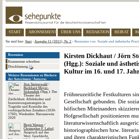
START
ABONNEMENT
ÜBER UNS
REDAKTION
BEIRAT
R
Sie sind hier:
Start
-
Ausgabe 11 (2011), Nr. 2
-
Rezension von: Soziale und ästhetische Praxi
Kirsten Dickhaut / Jörn St
Rezension
Kommentar schreiben
(Hgg.): Soziale und ästheti
Druckfassung
Kultur im 16. und 17. Jah
Weitere Rezensionen zu Büchern
der Autorinnen / Autoren:
Jörn Steigerwald
/
Burkhard Meyer-
Sickendiek
(Hgg.): Das
Frühneuzeitliche Festkulturen si
Theater der
Zärtlichkeit. Affektkultur und
Gesellschaft gebunden. Die sozia
Inszenierungsstrategien in
Tragödie und Komödie des
höfischen Miteinanders skizzier
vorbürgerlichen Zeitalters (1630-
1760), Wiesbaden: Harrassowitz
Hofgesellschaft positionieren mu
2020
literaturwissenschaftlich ausgeri
Birgit Wagner
/
Christopher F. Laferl
:
historiographischen bzw. literar
Anspruch auf das
Wort. Geschlecht,
und ihren charakteristischen Fu