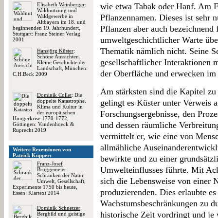
Elisabeth Weinberger
:
wie etwa Tabak oder Hanf. Am En
Waldnutzung und
Pflanzennamen. Dieses ist sehr nü
Waldgewerbe in
Altbayern im 18. und
Pflanzen aber auch bezeichnend 
beginnenden 19. Jahrhundert,
Stuttgart: Franz Steiner Verlag
umweltgeschichtlicher Warte übe
2001
Thematik nämlich nicht. Seine Sc
Hansjörg Küster
:
Schöne Aussichten.
gesellschaftlicher Interaktionen
Kleine Geschichte der
Landschaft, München:
der Oberfläche und erwecken im 
C.H.Beck 2009
Am stärksten sind die Kapitel zu
Dominik Collet
: Die
doppelte Katastrophe.
gelingt es Küster unter Verweis 
Klima und Kultur in
Forschungsergebnisse, den Prozes
der europäischen
Hungerkrise 1770-1772,
und dessen räumliche Verbreitun
Göttingen: Vandenhoeck &
Ruprecht 2019
vermittelt er, wie eine von Mens
allmähliche Auseinanderentwick
Weitere Rezensionen von
Patrick Kupper:
bewirkte und zu einer grundsätz
Franz-Josef
Umwelteinflusses führte. Mit Ac
Brüggemeier
:
Schranken der Natur.
sich die Lebensweise von einer 
Umwelt, Gesellschaft,
Experimente 1750 bis heute,
produzierenden. Dies erlaubte es
Essen: Klartext 2014
Wachstumsbeschränkungen zu durc
Dominik Schnetzer
:
historische Zeit vordringt und je
Bergbild und geistige