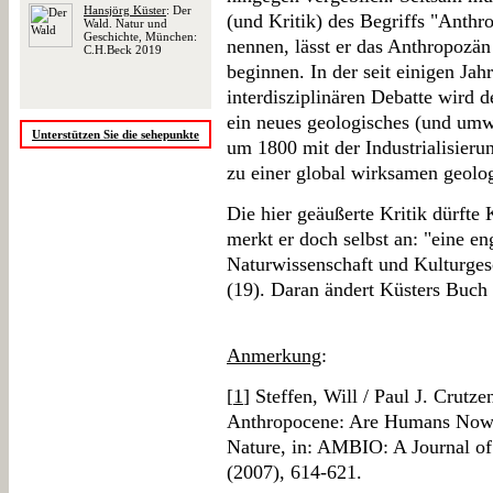
Hansjörg Küster
: Der
(und Kritik) des Begriffs "Anth
Wald. Natur und
Geschichte, München:
nennen, lässt er das Anthropozä
C.H.Beck 2019
beginnen. In der seit einigen Jah
interdisziplinären Debatte wird d
ein neues geologisches (und umwe
Unterstützen Sie die sehepunkte
um 1800 mit der Industrialisier
zu einer global wirksamen geologi
Die hier geäußerte Kritik dürfte 
merkt er doch selbst an: "eine 
Naturwissenschaft und Kulturgesc
(19). Daran ändert Küsters Buch l
Anmerkung
:
[
1
] Steffen, Will / Paul J. Crutz
Anthropocene: Are Humans Now 
Nature, in: AMBIO: A Journal o
(2007), 614-621.