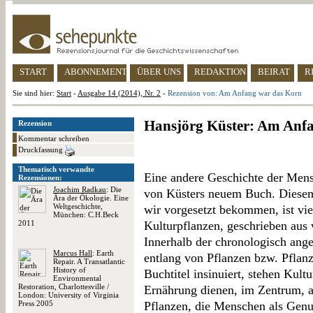
START
ABONNEMENT
ÜBER UNS
REDAKTION
BEIRAT
R
Sie sind hier:
Start
-
Ausgabe 14 (2014), Nr. 2
-
Rezension von: Am Anfang war das Korn
Hansjörg Küster: Am Anf
Rezension
Kommentar schreiben
Druckfassung
Thematisch verwandte
Eine andere Geschichte der Mensc
Rezensionen:
Joachim Radkau
: Die
von Küsters neuem Buch. Diesem 
Ära der Ökologie. Eine
Weltgeschichte,
wir vorgesetzt bekommen, ist vi
München: C.H.Beck
2011
Kulturpflanzen, geschrieben aus 
Innerhalb der chronologisch ange
Marcus Hall
: Earth
entlang von Pflanzen bzw. Pflanz
Repair. A Transatlantic
History of
Buchtitel insinuiert, stehen Kult
Environmental
Restoration, Charlottesville /
Ernährung dienen, im Zentrum, a
London: University of Virginia
Press 2005
Pflanzen, die Menschen als Genus