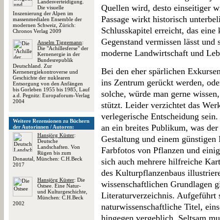
Landesverteidigung.
Quellen wird, desto einseitiger 
Die visuelle
Inszenierung der Alpen im
Passage wirkt historisch unterbel
massenmedialen Ensemble der
modernen Schweiz, Zürich:
Schlusskapitel erreicht, das ein
Chronos Verlag 2009
Gegenstand vermissen lässt und s
Anselm Tiggemann
:
Die "Achillesferse" der
moderne Landwirtschaft und Lebe
Kernenergie in der
Bundesrepublik
Deutschland. Zur
Bei den eher spärlichen Exkursen
Kernenergiekontroverse und
Geschichte der nuklearen
ins Zentrum gerückt werden, ode
Entsorgung von den Anfängen
bis Gorleben 1955 bis 1985, Lauf
solche, würde man gerne wissen,
a.d. Pegnitz: Europaforum-Verlag
2004
stützt. Leider verzichtet das We
verlegerische Entscheidung sein. 
Weitere Rezensionen zu Büchern
an ein breites Publikum, was der 
der Autorinnen / Autoren:
Hansjörg Küster
:
Gestaltung und einem günstigen L
Deutsche
Landschaften. Von
Farbfotos von Pflanzen und einig
Rügen bis zum
Donautal, München: C.H.Beck
sich auch mehrere hilfreiche Kar
2017
des Kulturpflanzenbaus illustrie
Hansjörg Küster
: Die
wissenschaftlichen Grundlagen g
Ostsee. Eine Natur-
und Kulturgeschichte,
Literaturverzeichnis. Aufgeführt
München: C.H.Beck
2002
naturwissenschaftliche Titel, ein
hingegen vergeblich. Seltsam mu