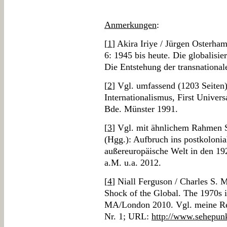
Anmerkungen
:
[
1
] Akira Iriye / Jürgen Osterha
6: 1945 bis heute. Die globalisie
Die Entstehung der transnational
[
2
] Vgl. umfassend (1203 Seiten)
Internationalismus, First Univer
Bde. Münster 1991.
[
3
] Vgl. mit ähnlichem Rahmen 
(Hgg.): Aufbruch ins postkolonial
außereuropäische Welt in den 19
a.M. u.a. 2012.
[
4
] Niall Ferguson / Charles S. M
Shock of the Global. The 1970s 
MA/London 2010. Vgl. meine Rez
Nr. 1; URL:
http://www.sehepun