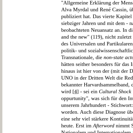
"Allgemeine Erklärung der Mensc
Alva Myrdal und René Cassin, üb
publiziert hat. Das vierte Kapite
siebziger Jahren und mit dem - n
beobachteten Neuansatz an. In di
and the new" (119), nicht zuletz
des Universalen und Partikulare
politik- und sozialwissenschaftli
Transnationale, die
non-state act
hätten seither besonders für das I
hinaus ist hier von der (mit der 
UNO in der Dritten Welt die Rede
bekannter Harvardsammelband, de
wird [
4
] - sei ein
Cultural Shock
oppurtunity", was sich für den In
unserem Jahrhundert - Stichwort:
worden. Auch diese Diagnose übe
eine sehr viel stärkere Kontinuit
heute. Erst im
Afterword
nimmt S
Nationalem und Internationalem f