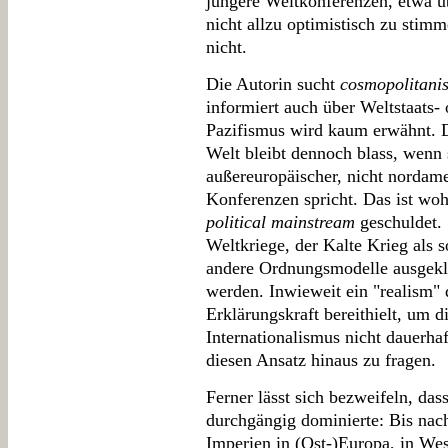
jüngere Weltkonferenzen, etwa 
nicht allzu optimistisch zu stim
nicht.
Die Autorin sucht
cosmopolitani
informiert auch über Weltstaats-
Pazifismus wird kaum erwähnt. D
Welt bleibt dennoch blass, wenn s
außereuropäischer, nicht nordame
Konferenzen spricht. Das ist wo
political mainstream
geschuldet. 
Weltkriege, der Kalte Krieg als 
andere Ordnungsmodelle ausgekl
werden. Inwieweit ein "realism" 
Erklärungskraft bereithielt, um 
Internationalismus nicht dauerha
diesen Ansatz hinaus zu fragen.
Ferner lässt sich bezweifeln, das
durchgängig dominierte: Bis nac
Imperien in (Ost-)Europa, in Wes