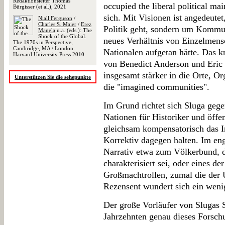
Redaktionsleiter Thomas
occupied the liberal political m
Bürgisser (et al.), 2021
sich. Mit Visionen ist angedeutet
Niall Ferguson
/
Charles S. Maier
/
Erez
Politik geht, sondern um Kommuni
Manela
u.a. (eds.): The
Shock of the Global.
neues Verhältnis von Einzelmens
The 1970s in Perspective,
Cambridge, MA / London:
Nationalen aufgetan hätte. Das kn
Harvard University Press 2010
von Benedict Anderson und Eric
insgesamt stärker in die Orte, Or
Unterstützen Sie die sehepunkte
die "imagined communities".
Im Grund richtet sich Sluga gege
Nationen für Historiker und öffe
gleichsam kompensatorisch das In
Korrektiv dagegen halten. Im eng
Narrativ etwa zum Völkerbund, 
charakterisiert sei, oder eines 
Großmachtrollen, zumal die der
Rezensent wundert sich ein weni
Der große Vorläufer von Slugas St
Jahrzehnten genau dieses Forsc