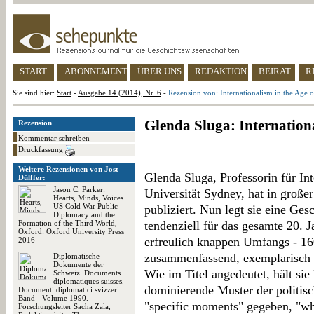
START
ABONNEMENT
ÜBER UNS
REDAKTION
BEIRAT
R
Sie sind hier:
Start
-
Ausgabe 14 (2014), Nr. 6
-
Rezension von: Internationalism in the Age 
Glenda Sluga: Internation
Rezension
Kommentar schreiben
Druckfassung
Weitere Rezensionen von Jost
Glenda Sluga, Professorin für In
Dülffer:
Jason C. Parker
:
Universität Sydney, hat in große
Hearts, Minds, Voices.
US Cold War Public
publiziert. Nun legt sie eine Ges
Diplomacy and the
Formation of the Third World,
tendenziell für das gesamte 20. J
Oxford: Oxford University Press
erfreulich knappen Umfangs - 160
2016
zusammenfassend, exemplarisch 
Diplomatische
Dokumente der
Wie im Titel angedeutet, hält sie
Schweiz. Documents
diplomatiques suisses.
dominierende Muster der politisc
Documenti diplomatici svizzeri.
Band - Volume 1990.
"specific moments" gegeben, "wh
Forschungsleiter Sacha Zala,