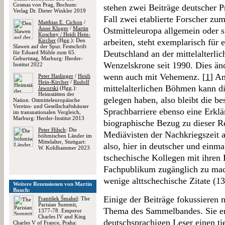
Cosmas von Prag, Bochum:
stehen zwei Beiträge deutscher 
Verlag Dr. Dieter Winkler 2019
Fall zwei etablierte Forscher z
Matthias E. Cichon
/
Anne Kluger
/
Martin
Ostmitteleuropa allgemein oder 
Koschny / Heidi Hein-
Kircher
(Hgg.): Den
arbeiten, steht exemplarisch für 
Slawen auf der Spur. Festschrift
Deutschland an der mittelalterli
für Eduard Mühle zum 65.
Geburtstag, Marburg: Herder-
Wenzelskrone seit 1990. Dies ände
Institut 2022
wenn auch mit Vehemenz. [
1
] An
Peter Haslinger
/
Heidi
Hein-Kircher
/
Rudolf
mittelalterlichen Böhmen kann d
Jaworski
(Hgg.):
Heimstätten der
gelegen haben, also bleibt die b
Nation. Ostmitteleuropäische
Vereins- und Gesellschaftshäuser
Sprachbarriere ebenso eine Erkl
im transnationalen Vergleich,
Marburg: Herder-Institut 2013
biographische Bezug zu dieser Re
Peter Hilsch
: Die
Mediävisten der Nachkriegszeit a
böhmischen Länder im
Mittelalter, Stuttgart:
also, hier in deutscher und einma
W. Kohlhammer 2023
tschechische Kollegen mit ihren
Fachpublikum zugänglich zu mac
wenige alttschechische Zitate (13
Weitere Rezensionen von Martin
Bauch:
Einige der Beiträge fokussieren n
František Šmahel
: The
Parisian Summit,
Thema des Sammelbandes. Sie e
1377-78. Emperor
Charles IV and King
deutschsprachigen Leser einen ti
Charles V of France, Praha: