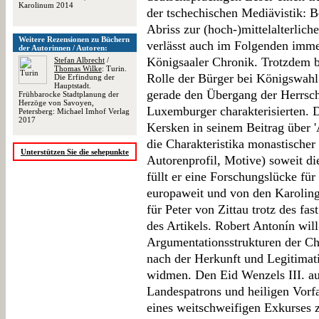
Karolinum 2014
der tschechischen Mediävistik: 
Abriss zur (hoch-)mittelalterlic
Weitere Rezensionen zu Büchern
verlässt auch im Folgenden imme
der Autorinnen / Autoren:
Königsaaler Chronik. Trotzdem br
Stefan Albrecht
/
Thomas Wilke
: Turin.
Rolle der Bürger bei Königswahl
Die Erfindung der
Hauptstadt.
gerade den Übergang der Herrsch
Frühbarocke Stadtplanung der
Herzöge von Savoyen,
Luxemburger charakterisierten. 
Petersberg: Michael Imhof Verlag
2017
Kersken in seinem Beitrag über '
die Charakteristika monastische
Unterstützen Sie die sehepunkte
Autorenprofil, Motive) soweit di
füllt er eine Forschungslücke für 
europaweit und von den Karoling
für Peter von Zittau trotz des fa
des Artikels. Robert Antonín will
Argumentationsstrukturen der Chr
nach der Herkunft und Legitimat
widmen. Den Eid Wenzels III. au
Landespatrons und heiligen Vorf
eines weitschweifigen Exkurses 