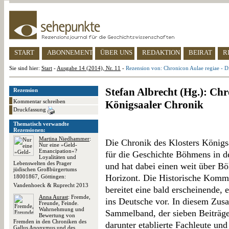
START
ABONNEMENT
ÜBER UNS
REDAKTION
BEIRAT
R
Sie sind hier:
Start
-
Ausgabe 14 (2014), Nr. 11
-
Rezension von: Chronicon Aulae regiae - D
Stefan Albrecht (Hg.): Chr
Rezension
Kommentar schreiben
Königsaaler Chronik
Druckfassung
Thematisch verwandte
Rezensionen:
Martina Niedhammer
:
Die Chronik des Klosters Königsa
Nur eine »Geld-
Emancipation«?
für die Geschichte Böhmens in de
Loyalitäten und
Lebenswelten des Prager
und hat dabei einen weit über 
jüdischen Großbürgertums
Horizont. Die Historische Komm
18001867, Göttingen:
Vandenhoeck & Ruprecht 2013
bereitet eine bald erscheinende, 
Anna Aurast
: Fremde,
ins Deutsche vor. In diesem Zus
Freunde, Feinde.
Wahrnehmung und
Sammelband, der sieben Beiträge 
Bewertung von
Fremden in den Chroniken des
darunter etablierte Fachleute u
Gallus Anonymus und des