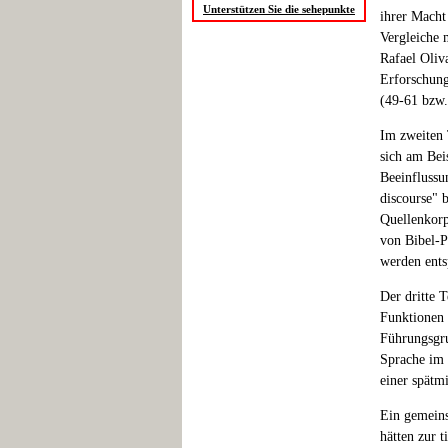
Unterstützen Sie die sehepunkte
ihrer Macht
Vergleiche 
Rafael Oliv
Erforschung
(49-61 bzw.
Im zweiten 
sich am Bei
Beeinflussu
discourse" 
Quellenkorp
von Bibel-P
werden ents
Der dritte 
Funktionen 
Führungsgru
Sprache im 
einer spätmi
Ein gemeins
hätten zur 