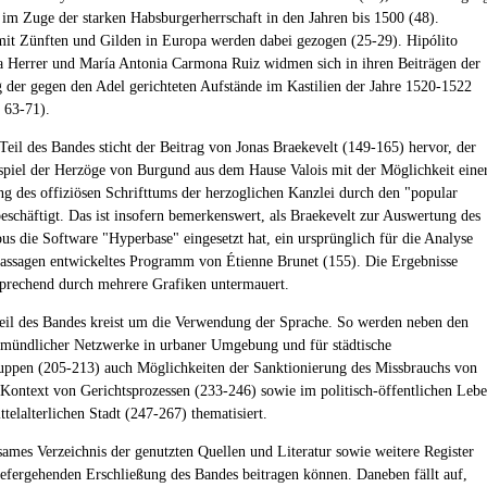
 im Zuge der starken Habsburgerherrschaft in den Jahren bis 1500 (48).
mit Zünften und Gilden in Europa werden dabei gezogen (25-29). Hipólito
a Herrer und María Antonia Carmona Ruiz widmen sich in ihren Beiträgen der
 der gegen den Adel gerichteten Aufstände im Kastilien der Jahre 1520-1522
 63-71).
Teil des Bandes sticht der Beitrag von Jonas Braekevelt (149-165) hervor, der
spiel der Herzöge von Burgund aus dem Hause Valois mit der Möglichkeit eine
ng des offiziösen Schrifttums der herzoglichen Kanzlei durch den "popular
beschäftigt. Das ist insofern bemerkenswert, als Braekevelt zur Auswertung des
us die Software "Hyperbase" eingesetzt hat, ein ursprünglich für die Analyse
assagen entwickeltes Programm von Étienne Brunet (155). Die Ergebnisse
prechend durch mehrere Grafiken untermauert.
Teil des Bandes kreist um die Verwendung der Sprache. So werden neben den
mündlicher Netzwerke in urbaner Umgebung und für städtische
ppen (205-213) auch Möglichkeiten der Sanktionierung des Missbrauchs von
Kontext von Gerichtsprozessen (233-246) sowie im politisch-öffentlichen Leb
ttelalterlichen Stadt (247-267) thematisiert.
ames Verzeichnis der genutzten Quellen und Literatur sowie weitere Register
tiefergehenden Erschließung des Bandes beitragen können. Daneben fällt auf,