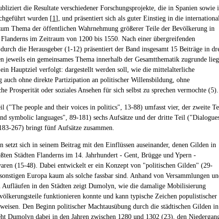
bliziert die Resultate verschiedener Forschungsprojekte, die in Spanien sowie 
chgeführt wurden [
1
], und präsentiert sich als guter Einstieg in die internationa
zum Thema der öffentlichen Wahrnehmung größerer Teile der Bevölkerung in
 Flanderns im Zeitraum von 1200 bis 1550. Nach einer übergreifenden
durch die Herausgeber (1-12) präsentiert der Band insgesamt 15 Beiträge in dr
en jeweils ein gemeinsames Thema innerhalb der Gesamtthematik zugrunde lieg
in Hauptziel verfolgt: dargestellt werden soll, wie die mittelalterliche
 auch ohne direkte Partizipation an politischer Willensbildung, ohne
che Prosperität oder soziales Ansehen für sich selbst zu sprechen vermochte (5).
il ("The people and their voices in politics", 13-88) umfasst vier, der zweite Te
 and symbolic languages", 89-181) sechs Aufsätze und der dritte Teil ("Dialogue
183-267) bringt fünf Aufsätze zusammen.
 setzt sich in seinem Beitrag mit den Einflüssen auseinander, denen Gilden in
ößten Städten Flanderns im 14. Jahrhundert - Gent, Brügge und Ypern -
waren (15-48). Dabei entwickelt er ein Konzept von "politischen Gilden" (29-
 sonstigen Europa kaum als solche fassbar sind. Anhand von Versammlungen un
 Aufläufen in den Städten zeigt Dumolyn, wie die damalige Mobilisierung
völkerungsteile funktionieren konnte und kann typische Zeichen populistischer
hweisen. Den Beginn politischer Machtausübung durch die städtischen Gilden in
eht Dumolyn dabei in den Jahren zwischen 1280 und 1302 (23), den Niedergan