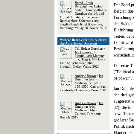
Bernd-Ulrich
Der Band pu
Hergemöller
: Uplop -
Seditio: Innerstädtische
Belgien dur
Unruhen des 14. und
15. Jahrhunderts im engeren
Forschung 
Reichsgebiet. Schematisierte
den Städten
vergleichende Konfliktanalyse,
Hamburg: Verlag Dr. Kovač 2012
Einführung 
Teilen, den
Weitere Rezensionen zu Büchern
Damit wird e
der Autorinnen / Autoren:
Till-Holger Borchert
/
Bevölkerung
Jan Dumolyn
/
wirtschaftli
Maximiliaan Martens
u.a. (Hgg.): Van Eyck.
Eine optische Revolution,
Der erste Te
Stuttgart: Belser Verlag 2020
("Political
Andrew Brown
/
Jan
of power", 
Dumolyn
(eds.):
Medieval Bruges. c.
850-1550, Cambridge:
Jan Dumolyn
Cambridge University Press 2018
den drei gr
ausgesetzt 
Andrew Brown
/
Jan
Dumolyn
(eds.):
32), die im
Medieval Urban
bewaffneten
Culture, Turnhout:
Brepols 2017
größerer Be
Politik nac
Flandern si