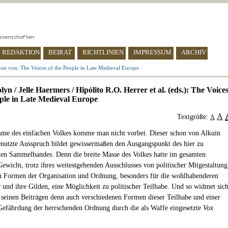
REDAKTION
BEIRAT
RICHTLINIEN
IMPRESSUM
ARCHIV
ion von: The Voices of the People in Late Medieval Europe
n / Jelle Haermers / Hipólito R.O. Herrer et al. (eds.): The Voice
ople in Late Medieval Europe
A
Textgröße:
A
me des einfachen Volkes komme man nicht vorbei. Dieser schon von Alkuin
nutzte Ausspruch bildet gewissermaßen den Ausgangspunkt des hier zu
en Sammelbandes. Denn die breite Masse des Volkes hatte im gesamten
Gewicht, trotz ihres weitestgehenden Ausschlusses von politischer Mitgestaltung
 Formen der Organisation und Ordnung, besonders für die wohlhabenderen
und ihre Gilden, eine Möglichkeit zu politischer Teilhabe. Und so widmet sic
 seinen Beiträgen denn auch verschiedenen Formen dieser Teilhabe und einer
efährdung der herrschenden Ordnung durch die als Waffe eingesetzte
Vox