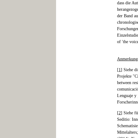
dass die Au
herangezoge
der Band au
chronologis
Forschungen
Einzelstudi
of 'the voic
Anmerkung
[
1
] Siehe d
Projekte "C
between res
comunicació
Lenguaje y 
Forscherinn
[
2
] Siehe f
Seditio: In
Schematisie
Mittelalter