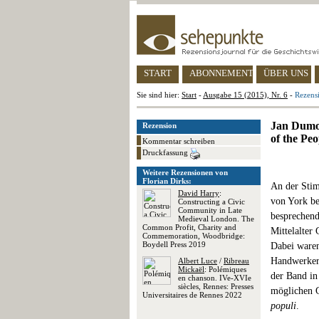
START
ABONNEMENT
ÜBER UNS
Sie sind hier:
Start
-
Ausgabe 15 (2015), Nr. 6
-
Rezens
Jan Dumoly
Rezension
of the Pe
Kommentar schreiben
Druckfassung
Weitere Rezensionen von
Florian Dirks:
An der Stim
David Harry
:
von York be
Constructing a Civic
Community in Late
besprechend
Medieval London. The
Common Profit, Charity and
Mittelalter 
Commemoration, Woodbridge:
Boydell Press 2019
Dabei waren
Handwerker 
Albert Luce
/
Ribreau
Mickaël
: Polémiques
der Band in
en chanson. IV
e
-XVI
e
siècles, Rennes: Presses
möglichen G
Universitaires de Rennes 2022
populi
.