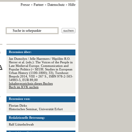
-
-
-
Presse
Partner
Datenschutz
Hilfe
s
Rezension über:
Jan Dumolyn / Jelle Haermers / Hipólito R.O.
Herrer et al. (eds.): The Voices of the People in
A
Late Medieval Europe. Communication and
Popular Politics (= SEUH. Studies in European
Urban History (1100-1800); 33), Turnhout:
Brepols 2014, VIII + 267 S., ISBN 978-2-503-
54983-5, EUR 89,00
Inhaltsverzeichnis dieses Buches
Buch im KVK suchen
.
Rezension von:
Florian Dirks
h
Historisches Seminar, Universität Erfurt
Redaktionelle Betreuung:
Ralf Lützelschwab