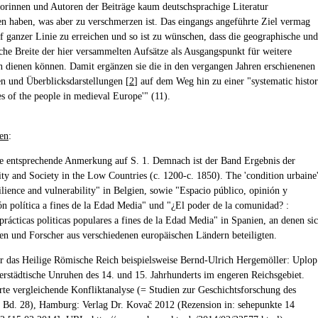
torinnen und Autoren der Beiträge kaum deutschsprachige Literatur
n haben, was aber zu verschmerzen ist. Das eingangs angeführte Ziel vermag
f ganzer Linie zu erreichen und so ist zu wünschen, dass die geographische und
che Breite der hier versammelten Aufsätze als Ausgangspunkt für weitere
 dienen können. Damit ergänzen sie die in den vergangen Jahren erschienenen
en und Überblicksdarstellungen [
2
] auf dem Weg hin zu einer "systematic histo
es of the people in medieval Europe'" (11).
en
:
ie entsprechende Anmerkung auf S. 1. Demnach ist der Band Ergebnis der
ity and Society in the Low Countries (c. 1200-c. 1850). The 'condition urbaine'
ilience and vulnerability" in Belgien, sowie "Espacio público, opinión y
n política a fines de la Edad Media" und "¿El poder de la comunidad? :
prácticas politicas populares a fines de la Edad Media" in Spanien, an denen si
en und Forscher aus verschiedenen europäischen Ländern beteiligten.
ür das Heilige Römische Reich beispielsweise Bernd-Ulrich Hergemöller: Uplop
nerstädtische Unruhen des 14. und 15. Jahrhunderts im engeren Reichsgebiet.
rte vergleichende Konfliktanalyse (= Studien zur Geschichtsforschung des
s; Bd. 28), Hamburg: Verlag Dr. Kovač 2012 (Rezension in: sehepunkte 14