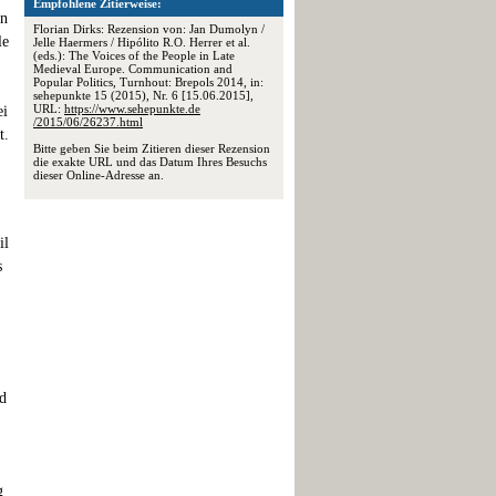
Empfohlene Zitierweise:
in
Florian Dirks: Rezension von: Jan Dumolyn /
le
Jelle Haermers / Hipólito R.O. Herrer et al.
(eds.): The Voices of the People in Late
Medieval Europe. Communication and
Popular Politics, Turnhout: Brepols 2014, in:
sehepunkte 15 (2015), Nr. 6 [15.06.2015],
URL:
https://www.sehepunkte.de
ei
/2015/06/26237.html
t.
Bitte geben Sie beim Zitieren dieser Rezension
die exakte URL und das Datum Ihres Besuchs
dieser Online-Adresse an.
il
s
d
g