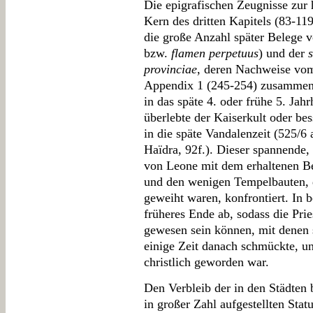
Die epigrafischen Zeugnisse zur 
Kern des dritten Kapitels (83-119
die große Anzahl später Belege v
bzw.
flamen perpetuus
) und der
provinciae
, deren Nachweise vom 
Appendix 1 (245-254) zusammenge
in das späte 4. oder frühe 5. Jah
überlebte der Kaiserkult oder be
in die späte Vandalenzeit (525/6 
Haïdra, 92f.). Dieser spannende
von Leone mit dem erhaltenen Be
und den wenigen Tempelbauten, 
geweiht waren, konfrontiert. In b
früheres Ende ab, sodass die Pri
gewesen sein können, mit denen s
einige Zeit danach schmückte, un
christlich geworden war.
Den Verbleib der in den Städten b
in großer Zahl aufgestellten Stat