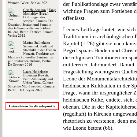
Weimar / Wien: Böhlau 2021
der Publikationslage zwar verstän
Grit Heidemann
/
Tanja
wichtige Fragen zum Fortleben d
Michalsky
(Hgg.):
offenlässt.
Ordnungen des
sozialen Raumes. Die
Quartieri, Sestieri und Seggi in
den frühneuzeitlichen Städten
Leones Leitfrage lautet, wie sic
Italiens, Berlin: Dietrich Reimer
Traditionen im archäologischen B
Verlag 2012
Kapitel (1-26) gibt sie nach kur
Marina Stalljohann-
Schemmel
: Stadt und
Begriffspaars Heiden und Christe
Stadtbild in der Frühen
Neuzeit. Frankfurt am
die religiösen Traditionen im sp
Main als kulturelles Zentrum im
publizistischen Diskurs, Berlin:
mittleren 6. Jahrhundert. Darauf 
De Gruyter 2016
Fragestellung wichtigsten Quell
Laura Hindelang
:
Iridescent Kuwait.
Leone der Monumentalarchitektur
Petro-Modernity and
Urban Visual Culture
heidnischen Kultbauten in der Sp
Since the Mid-Twentieth Century,
Berlin: De Gruyter 2022
Frage, wann ihr ursprünglicher Z
heidnischen Kulte, endete, steht
obenan. Die in der Kapitelübersch
Unterstützen Sie die sehepunkte
(regelhaft) in Kirchen umgewande
rhetorisch zu verstehen, denn me
wie Leone betont (66).