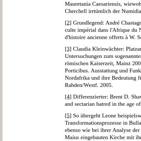
Mauretania Caesariensis, wiewoh
Cherchell irrtümlich der Numidia
[
2
] Grundlegend: André Chastagn
culte impérial dans l'Afrique du
d'histoire ancienne offerts à W. 
[
3
] Claudia Kleinwächter: Platza
Untersuchungen zum sogenannten 
römischen Kaiserzeit, Mainz 200
Porticibus. Ausstattung und Funk
Nordafrika und ihre Bedeutung fü
Rahden/Westf. 2005.
[
4
] Differenzierter: Brent D. Sha
and sectarian hatred in the age 
[
5
] So übergeht Leone beispielsw
Transformationsprozesse in Bulla
ebenso wie bei ihrer Analyse de
Maius eingebauten Kirche mit ih