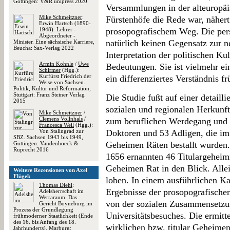
Göttingen: V&R unipress 2020
Versammlungen in der alteuropäi
Mike Schmeitzner
:
Fürstenhöfe die Rede war, nähert
Erwin Hartsch (1890-
1948). Lehrer -
prosopografischem Weg. Die per
Abgeordneter -
natürlich keinen Gegensatz zur n
Minister. Eine sächsische Karriere,
Beucha: Sax-Verlag 2022
Interpretation der politischen Ku
Armin Kohnle
/
Uwe
Bedeutungen. Sie ist vielmehr e
Schirmer
(Hgg.):
Kurfürst Friedrich der
ein differenziertes Verständnis fr
Weise von Sachsen.
Politik, Kultur und Reformation,
Stuttgart: Franz Steiner Verlag
Die Studie fußt auf einer detail
2015
sozialen und regionalen Herkun
Mike Schmeitzner
/
Clemens Vollnhals
/
zum beruflichen Werdegang und z
Francesca Weil
(Hgg.):
Von Stalingrad zur
Doktoren und 53 Adligen, die im
SBZ. Sachsen 1943 bis 1949,
Geheimen Räten bestallt wurden.
Göttingen: Vandenhoeck &
Ruprecht 2016
1656 ernannten 46 Titulargeheim
Geheimen Rat in den Blick. Allei
Weitere Rezensionen von Axel
Flügel:
loben. In einem ausführlichen Kap
Thomas Diehl
:
Ergebnisse der prosopografische
Adelsherrschaft im
Werraraum. Das
von der sozialen Zusammensetzu
Gericht Boyneburg im
Prozess der Grundlegung
Universitätsbesuches. Die ermitt
frühmoderner Staatlichkeit (Ende
des 16. bis Anfang des 18.
wirklichen bzw. titular Geheime
Jahrhunderts), Marburg: