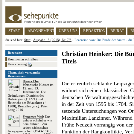
START
ABONNEMENT
ÜBER UNS
REDAKTION
BEIRAT
R
Sie sind hier:
Start
-
Ausgabe 15 (2015), Nr. 7/8
-
Rezension von: Die Bürde des Amtes - die 
Christian Heinker: Die Bü
Rezension
Kommentar schreiben
Titels
Druckfassung
Thematisch verwandte
Rezensionen:
Bianca Else
:
Die erfreulich schlanke Leipzige
Wettinische Klöster im
12. und 13.
widmet sich einem klassischen Ge
Jahrhundert. Die
Gründungen Dietrichs des
deutschen Verwaltungsgeschicht
Bedrängten († 1221) und
Heinrichs des Erlauchten (†
in der Zeit von 1595 bis 1704. Si
1288), Bruxelles [u.a.]: Peter
Lang 2016
setzende Untersuchungen von Ott
Francesca Weil
: Uns
Maximilian Lanzinner. Während in
geht es scheinbar wie
Frühe Neuzeit vorrangig von der
dem Führer... Zur
späten sächsischen
Funktion der Rangkonflikte, Ver
Kriegsgesellschaft (1943-1945) ,