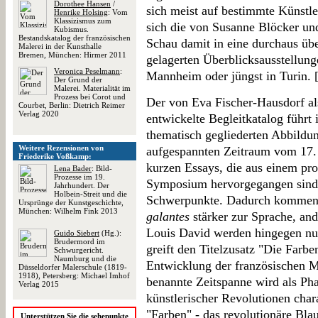
Dorothee Hansen
/
sich meist auf bestimmte Künstle
Henrike Holsing
: Vom
Klassizismus zum
sich die von Susanne Blöcker un
Kubismus.
Bestandskatalog der französischen
Schau damit in eine durchaus übe
Malerei in der Kunsthalle
Bremen, München: Hirmer 2011
gelagerten Überblicksausstellun
Veronica Peselmann
:
Mannheim oder jüngst in Turin. 
Der Grund der
Malerei. Materialität im
Prozess bei Corot und
Der von Eva Fischer-Hausdorf al
Courbet, Berlin: Dietrich Reimer
Verlag 2020
entwickelte Begleitkatalog führt
thematisch gegliederten Abbildung
Weitere Rezensionen von
aufgespannten Zeitraum vom 17. 
Friederike Voßkamp:
kurzen Essays, die aus einem pr
Lena Bader
: Bild-
Prozesse im 19.
Symposium hervorgegangen sind,
Jahrhundert. Der
Holbein-Streit und die
Schwerpunkte. Dadurch kommen 
Ursprünge der Kunstgeschichte,
München: Wilhelm Fink 2013
galantes
stärker zur Sprache, an
Louis David werden hingegen nu
Guido Siebert
(Hg.):
Brudermord im
greift den Titelzusatz "Die Farbe
Schwurgericht.
Naumburg und die
Entwicklung der französischen M
Düsseldorfer Malerschule (1819-
1918), Petersberg: Michael Imhof
benannte Zeitspanne wird als Pha
Verlag 2015
künstlerischer Revolutionen chara
"Farben" - das revolutionäre Bla
Unterstützen Sie die sehepunkte