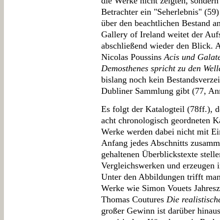
die Werke nicht zeigten, sondern
Betrachter ein "Seherlebnis" (59
über den beachtlichen Bestand an
Gallery of Ireland weitet der Au
abschließend wieder den Blick. 
Nicolas Poussins
Acis und Galat
Demosthenes spricht zu den Well
bislang noch kein Bestandsverze
Dubliner Sammlung gibt (77, An
Es folgt der Katalogteil (78ff.),
acht chronologisch geordneten Ka
Werke werden dabei nicht mit Ei
Anfang jedes Abschnitts zusamm
gehaltenen Überblickstexte stell
Vergleichswerken und erzeugen i
Unter den Abbildungen trifft man
Werke wie Simon Vouets Jahresze
Thomas Coutures
Die realistisch
großer Gewinn ist darüber hinaus