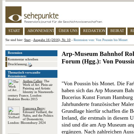
START
ABONNEMENT
ÜBER UNS
REDAKTION
BEIRAT
R
Sie sind hier:
Start
-
Ausgabe 16 (2016), Nr. 10
-
Rezension von: Von Poussin bis Monet
Arp-Museum Bahnhof Rola
Rezension
Kommentar schreiben
Forum (Hgg.): Von Poussi
Druckfassung
Thematisch verwandte
Rezensionen:
Anthea Callen
: The
"Von Poussin bis Monet. Die Farb
Work of Art. Plein-air
Painting and Artistic
haben sich das Arp Museum Bah
Identity in Nineteenth-
century France, London:
Bucerius Kunst Forum Hamburg di
Reaktion Books 2015
Jahrhunderte französischer Maler
Francesca Berry
:
Grundlage hierfür schaffen die B
Édouard Vuillard, the
Nabis, and the Politics
Ireland, die erstmals in diesem
of Domesticity,
London: Bloomsbury 2024
sind und die am Arp Museum an
ergänzen. Nach zahlreichen Ausst