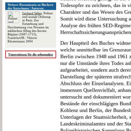
Todesopfer zu zeichnen, das in v
Weitere Rezensionen zu Büchern
der Autorinnen / Autoren:
Charakter und das Wesen des Gr
Gerhard Sälter
: Polizei
und soziale Ordnung
Somit wird diese Untersuchung a
in Paris. Zur
Entstehung und
Analyse des frühen SED-Regime
Durchsetzung von Normen im
städtischen Alltag des Ancien
Herrschaftssicherungsansprüchen
Régime (1697-1715),
Frankfurt/M.: Vittorio
Klostermann 2004
Der Hauptteil des Buches widmet
welche unmittelbar im Grenzrau
Unterstützen Sie die sehepunkte
Berlin zwischen 1948 und 1961 
nur die Umstände ihres Todes anh
aufgearbeitet, sondern auch der
Darstellung der späteren strafrec
Abschluss der Einzelanalysen. Ein
immensen Quellenvielfalt, anhan
untersucht und dokumentiert wur
Bestände der einschlägigen Bund
Koblenz und Berlin, der Bundesbe
Unterlagen der Staatssicherheit,
Landeskriminalamtes und der Sta
Polizeihistorischen Sammlung Ber