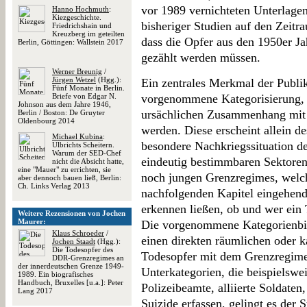
vor 1989 vernichteten Unterlagen
Hanno Hochmuth
:
Kiezgeschichte.
bisheriger Studien auf den Zeit
Friedrichshain und
Kreuzberg im geteilten
dass die Opfer aus den 1950er J
Berlin, Göttingen: Wallstein 2017
gezählt werden müssen.
Werner Breunig
/
Jürgen Wetzel
(Hgg.):
Ein zentrales Merkmal der Publik
Fünf Monate in Berlin.
Briefe von Edgar N.
vorgenommene Kategorisierung, a
Johnson aus dem Jahre 1946,
ursächlichen Zusammenhang mit
Berlin / Boston: De Gruyter
Oldenbourg 2014
werden. Diese erscheint allein d
Michael Kubina
:
besondere Nachkriegssituation de
Ulbrichts Scheitern.
Warum der SED-Chef
eindeutig bestimmbaren Sektoren
nicht die Absicht hatte,
eine "Mauer" zu errichten, sie
noch jungen Grenzregimes, welch
aber dennoch bauen ließ, Berlin:
Ch. Links Verlag 2013
nachfolgenden Kapitel eingehend
erkennen ließen, ob und wer ein
Weitere Rezensionen von Jochen
Maurer:
Die vorgenommene Kategorienbild
Klaus Schroeder
/
einen direkten räumlichen oder
Jochen Staadt
(Hgg.):
Die Todesopfer des
Todesopfer mit dem Grenzregime 
DDR-Grenzregimes an
der innerdeutschen Grenze 1949-
Unterkategorien, die beispielswe
1989. Ein biografisches
Handbuch, Bruxelles [u.a.]: Peter
Polizeibeamte, alliierte Soldaten
Lang 2017
Suizide erfassen, gelingt es der S