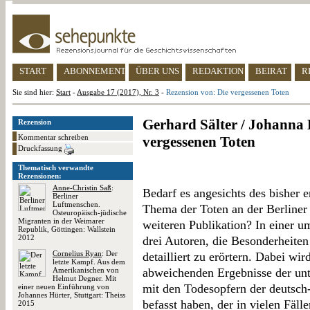
START
ABONNEMENT
ÜBER UNS
REDAKTION
BEIRAT
R
Sie sind hier:
Start
-
Ausgabe 17 (2017), Nr. 3
-
Rezension von: Die vergessenen Toten
Gerhard Sälter / Johanna 
Rezension
Kommentar schreiben
vergessenen Toten
Druckfassung
Thematisch verwandte
Rezensionen:
Anne-Christin Saß
:
Bedarf es angesichts des bisher 
Berliner
Luftmenschen.
Thema der Toten an der Berliner
Osteuropäisch-jüdische
Migranten in der Weimarer
weiteren Publikation? In einer u
Republik, Göttingen: Wallstein
2012
drei Autoren, die Besonderheite
Cornelius Ryan
: Der
detailliert zu erörtern. Dabei wi
letzte Kampf. Aus dem
Amerikanischen von
abweichenden Ergebnisse der unte
Helmut Degner. Mit
mit den Todesopfern der deutsch
einer neuen Einführung von
Johannes Hürter, Stuttgart: Theiss
befasst haben, der in vielen Fäll
2015