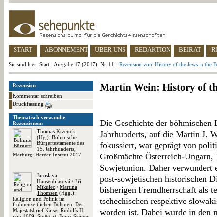
START
ABONNEMENT
ÜBER UNS
REDAKTION
BEIRAT
R
Sie sind hier:
Start
-
Ausgabe 17 (2017), Nr. 11
-
Rezension von: History of the Jews in the
Martin Wein: History of t
Rezension
Kommentar schreiben
Druckfassung
Thematisch verwandte
Die Geschichte der böhmischen Lä
Rezensionen:
Thomas Krzenck
Jahrhunderts, auf die Martin J. 
(Hg.): Böhmische
Bürgertestamente des
fokussiert, war geprägt von pol
15. Jahrhunderts,
Marburg: Herder-Institut 2017
Großmächte Österreich-Ungarn, 
Sowjetunion. Daher verwundert e
Jaroslava
post-sowjetischen historischen 
Hausenblasová
/
Jiří
Mikulec
/
Martina
bisherigen Fremdherrschaft als t
Thomsen
(Hgg.):
Religion und Politik im
tschechischen respektive slowakis
frühneuzeitlichen Böhmen. Der
Majestätsbrief Kaiser Rudolfs II.
worden ist. Dabei wurde in den 
von 1609, Stuttgart: Franz Steiner