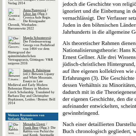
jedoch die Geschichte von religi
Verlag 2014
ignoriert und die Einbettung in 
Anna Pumprová
/
Libor Jan
(Hgg.):
vernachlässigt. Der Verfasser set
Cronica Aule Regie.
Die Königsaaler
Juden in den böhmischen Ländern 
Chronik, Wiesbaden:
Harrassowitz 2022
Jahrhunderts in die allgemeine Ge
Magda Schusterová
:
Der Friedensvertrag
Als theoretischer Rahmen dienen
Georgs von Podiebrad
von 1464 vor dem
Nationalisierungstheorie: Hans 
Hintergrund der
spätmittelalterlichen
Ernest Gellner. Alle drei Wissens
Vertragspraxis, Göttingen: V&R
jüdisch-christlichen Hintergrund
unipress 2016
auf ihre eigenen kollektiven wie 
James R. Palmitessa
(ed.): Between Lipany
Erfahrungen (3). Die Geschichte
and White Mountain.
Essays in Late
dessen Verhältnis zu Minoritäten,
Medieval and Early Modern
Bohemian History in Modern
dadurch mit in die Theoriegenese
Czech Scholarship. Translated by
Barbara Day and Christopher
der eigenen Geschichte, den die 
Hopkinson, Leiden / Boston: Brill
2014
aufeinander entwickelten, scheint
gewinnbringend.
Weitere Rezensionen von
Stefanie Mahrer:
Nach einer detaillierten Darstell
Menashe Unger
/
Frank Beer
(Hgg.): Die
Buch chronologisch gegliedert, w
Rabbis von Pschis'che
und Kotzk. Spirituelle