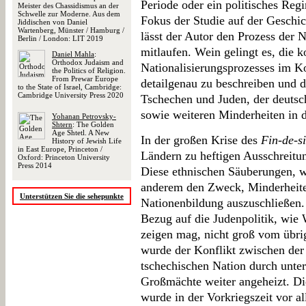
Periode oder ein politisches Re
Meister des Chassidismus an der
Schwelle zur Moderne. Aus dem
Fokus der Studie auf der Geschi
Jiddischen von Daniel
Wartenberg, Münster / Hamburg /
lässt der Autor den Prozess der 
Berlin / London: LIT 2019
mitlaufen. Wein gelingt es, die 
Daniel Mahla
:
Orthodox Judaism and
Nationalisierungsprozesses im K
the Politics of Religion.
From Prewar Europe
detailgenau zu beschreiben und d
to the State of Israel, Cambridge:
Cambridge University Press 2020
Tschechen und Juden, der deutsc
sowie weiteren Minderheiten in 
Yohanan Petrovsky-
Shtern
: The Golden
Age Shtetl. A New
In der großen Krise des
Fin-de-si
History of Jewish Life
in East Europe, Princeton /
Ländern zu heftigen Ausschreitu
Oxford: Princeton University
Press 2014
Diese ethnischen Säuberungen, wi
anderem den Zweck, Minderheite
Unterstützen Sie die sehepunkte
Nationenbildung auszuschließen.
Bezug auf die Judenpolitik, wie 
zeigen mag, nicht groß vom übri
wurde der Konflikt zwischen der
tschechischen Nation durch unter
Großmächte weiter angeheizt. Di
wurde in der Vorkriegszeit vor a