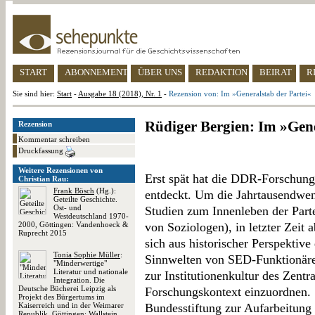
START
ABONNEMENT
ÜBER UNS
REDAKTION
BEIRAT
R
Sie sind hier:
Start
-
Ausgabe 18 (2018), Nr. 1
-
Rezension von: Im »Generalstab der Partei«
Rüdiger Bergien: Im »Gene
Rezension
Kommentar schreiben
Druckfassung
Weitere Rezensionen von
Erst spät hat die DDR-Forschun
Christian Rau:
Frank Bösch
(Hg.):
entdeckt. Um die Jahrtausendwen
Geteilte Geschichte.
Ost- und
Studien zum Innenleben der Parte
Westdeutschland 1970-
2000, Göttingen: Vandenhoeck &
von Soziologen), in letzter Zeit 
Ruprecht 2015
sich aus historischer Perspekti
Tonia Sophie Müller
:
Sinnwelten von SED-Funktionäre
"Minderwertige"
Literatur und nationale
zur Institutionenkultur des Zentr
Integration. Die
Deutsche Bücherei Leipzig als
Forschungskontext einzuordnen. S
Projekt des Bürgertums im
Kaiserreich und in der Weimarer
Bundesstiftung zur Aufarbeitung
Republik, Göttingen: Wallstein