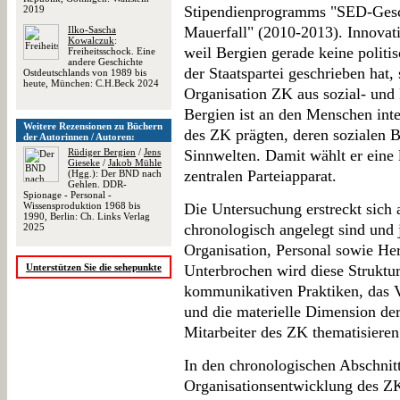
Stipendienprogramms "SED-Gesc
2019
Mauerfall" (2010-2013). Innovativ
Ilko-Sascha
Kowalczuk
:
weil Bergien gerade keine politi
Freiheitsschock. Eine
andere Geschichte
der Staatspartei geschrieben hat
Ostdeutschlands von 1989 bis
heute, München: C.H.Beck 2024
Organisation ZK aus sozial- und k
Bergien ist an den Menschen inter
Weitere Rezensionen zu Büchern
des ZK prägten, deren sozialen 
der Autorinnen / Autoren:
Rüdiger Bergien
/
Jens
Sinnwelten. Damit wählt er eine 
Gieseke
/
Jakob Mühle
zentralen Parteiapparat.
(Hgg.): Der BND nach
Gehlen. DDR-
Spionage - Personal -
Wissensproduktion 1968 bis
Die Untersuchung erstreckt sich 
1990, Berlin: Ch. Links Verlag
chronologisch angelegt sind und
2025
Organisation, Personal sowie Her
Unterstützen Sie die sehepunkte
Unterbrochen wird diese Struktur
kommunikativen Praktiken, das Ve
und die materielle Dimension der
Mitarbeiter des ZK thematisieren
In den chronologischen Abschnitt
Organisationsentwicklung des ZK