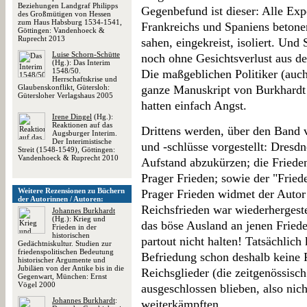
Beziehungen Landgraf Philipps
Gegenbefund ist dieser: Alle Exp
des Großmütigen von Hessen
zum Haus Habsburg 1534-1541,
Frankreichs und Spaniens betonen
Göttingen: Vandenhoeck &
Ruprecht 2013
sahen, eingekreist, isoliert. Und
Luise Schorn-Schütte
noch ohne Gesichtsverlust aus 
(Hg.): Das Interim
1548/50.
Die maßgeblichen Politiker (auch 
Herrschaftskrise und
Glaubenskonflikt, Gütersloh:
ganze Manuskript von Burkhardt 
Gütersloher Verlagshaus 2005
hatten einfach Angst.
Irene Dingel
(Hg.):
Reaktionen auf das
Drittens werden, über den Band ve
Augsburger Interim.
Der Interimistische
und -schlüsse vorgestellt: Dres
Streit (1548-1549), Göttingen:
Vandenhoeck & Ruprecht 2010
Aufstand abzukürzen; die Friede
Prager Frieden; sowie der "Fried
Weitere Rezensionen zu Büchern
Prager Frieden widmet der Auto
der Autorinnen / Autoren:
Reichsfrieden war wiederhergestel
Johannes Burkhardt
(Hg.): Krieg und
das böse Ausland an jenen Friede
Frieden in der
historischen
partout nicht halten! Tatsächlich
Gedächtniskultur. Studien zur
friedenspolitischen Bedeutung
Befriedung schon deshalb keine R
historischer Argumente und
Jubiläen von der Antike bis in die
Reichsglieder (die zeitgenössisc
Gegenwart, München: Ernst
Vögel 2000
ausgeschlossen blieben, also nich
Johannes Burkhardt
:
weiterkämpften.