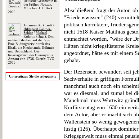
Deutsche Geschichte in
der Frühen Neuzeit,
München: C.H.Beck
Abschließend fragt der Autor, ob 
2009
"Friedenswissen" (240) vermittel
politisch korrektem, friedensgen
Johannes Burkhardt
/
Hildegard Gantner-
nicht 1618 Kaiser Matthias gesto
Schlee
/
Michael
Knierim
(Hgg.): Dem
entmachtet worden, "wäre der Dre
rechten Glauben auf der Spur.
Eine Bildungsreise durch das
Hätten nicht kriegslüsterne Krei
Elsaß, die Niederlande, Böhmen
und Deutschland. Das
angeordnet, hätte es mit einem 
Reisetagebuch des Hieronymus
Annoni von 1736, Zürich: TVZ
gehabt.
2006
Der Rezensent bewundert seit jeh
Unterstützen Sie die sehepunkte
Sachverhalte in griffigen Formul
manchmal auch noch ein schelmi
war es diesmal, und zumal bei d
Manchmal muss Wortwitz gründli
Kurfürstentag von 1630 ein verit
dem Autor, aber er macht sich ü
Wallenstein so wenig gewogenen
lustig (126). Überhaupt dominier
Kriegsgewalt muss einmal pausier