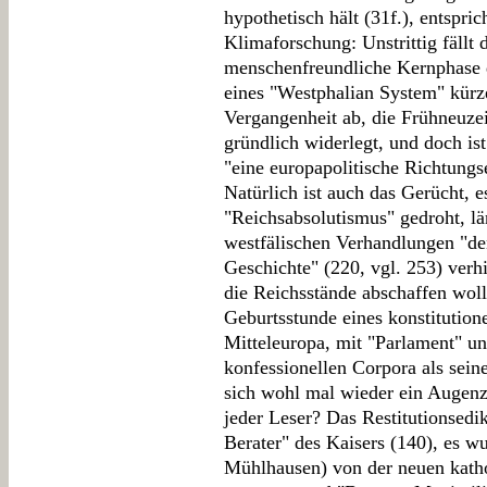
hypothetisch hält (31f.), entspri
Klimaforschung: Unstrittig fällt 
menschenfreundliche Kernphase 
eines "Westphalian System" kürze
Vergangenheit ab, die Frühneuze
gründlich widerlegt, und doch is
"eine europapolitische Richtungs
Natürlich ist auch das Gerücht, 
"Reichsabsolutismus" gedroht, l
westfälischen Verhandlungen "den
Geschichte" (220, vgl. 253) verh
die Reichsstände abschaffen woll
Geburtsstunde eines konstitutione
Mitteleuropa, mit "Parlament" u
konfessionellen Corpora als sei
sich wohl mal wieder ein Augen
jeder Leser? Das Restitutionsedik
Berater" des Kaisers (140), es w
Mühlhausen) von der neuen katho