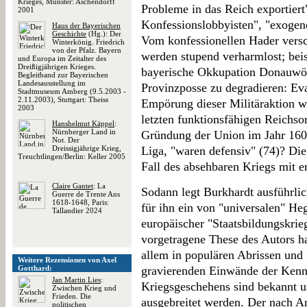
Krieges, Münster: Aschendorff
Probleme in das Reich exportiert
2001
Konfessionslobbyisten", "exogene
Haus der Bayerischen
Geschichte
(Hg.): Der
Vom konfessionellen Hader versc
Winterkönig. Friedrich
von der Pfalz. Bayern
werden stupend verharmlost; beisp
und Europa im Zeitalter des
Dreißigjährigen Krieges.
bayerische Okkupation Donauwör
Begleitband zur Bayerischen
Landesausstellung im
Provinzposse zu degradieren: Ev
Stadtmuseum Amberg (9.5.2003 -
2.11.2003), Stuttgart: Theiss
Empörung dieser Militäraktion w
2003
letzten funktionsfähigen Reichso
Hanshelmut Käppel
:
Nürnberger Land in
Gründung der Union im Jahr 160
Not. Der
Dreissigjährige Krieg,
Liga, "waren defensiv" (74)? Die
Treuchtlingen/Berlin: Keller 2005
Fall des absehbaren Kriegs mit 
Claire Gantet
: La
Sodann legt Burkhardt ausführlic
Guerre de Trente Ans
1618-1648, Paris:
für ihn ein von "universalen" H
Tallandier 2024
europäischer "Staatsbildungskrie
vorgetragene These des Autors ha
allem in populären Abrissen und 
Weitere Rezensionen von Axel
Gotthard:
gravierenden Einwände der Kenne
Jan Martin Lies
:
Kriegsgeschehens sind bekannt u
Zwischen Krieg und
Frieden. Die
ausgebreitet werden. Der nach A
politischen