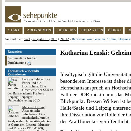
START
ABONNEMENT
ÜBER UNS
REDAKTION
BEIRAT
R
Sie sind hier:
Start
-
Ausgabe 19 (2019), Nr. 12
-
Rezension von: Geheime Kommunikations
Katharina Lenski: Gehe
Rezension
Kommentar schreiben
Druckfassung
Thematisch verwandte
Idealtypisch gilt die Universität 
Rezensionen:
Bertram Triebel
: Die
besonderem Interesse ist daher d
Partei und die
Hochschule. Eine
Herrschaftsanspruch an Hochschu
Geschichte der SED an
der Bergakademie Freiberg,
Fall der DDR rückt damit das Min
Leipzig: Leipziger
Blickpunkt. Dessen Wirken ist be
Universitätsverlag 2015
Halle/Saale und Leipzig untersu
Markus Drüding
:
Akademische
ihre Dissertation zur Rolle der G
Jubelfeiern. Eine
geschichtskulturelle
der Ära Honecker veröffentlicht.
Analyse der Universitätsjubiläen
in Göttingen, Leipzig, Münster
und Rostock (1919-1969),