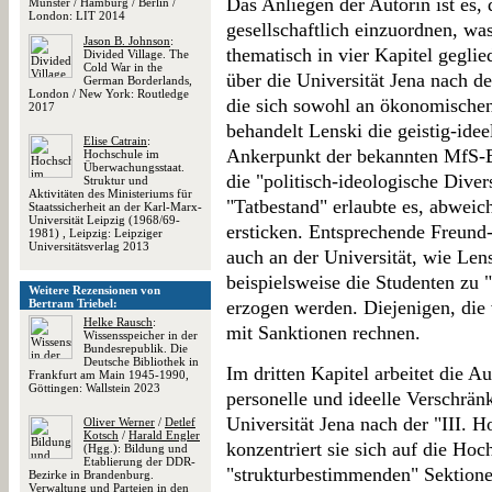
Das Anliegen der Autorin ist es, 
Münster / Hamburg / Berlin /
London: LIT 2014
gesellschaftlich einzuordnen, wa
Jason B. Johnson
:
thematisch in vier Kapitel gegli
Divided Village. The
Cold War in the
über die Universität Jena nach d
German Borderlands,
London / New York: Routledge
die sich sowohl an ökonomischen 
2017
behandelt Lenski die geistig-id
Elise Catrain
:
Ankerpunkt der bekannten MfS-B
Hochschule im
Überwachungsstaat.
die "politisch-ideologische Div
Struktur und
Aktivitäten des Ministeriums für
"Tatbestand" erlaubte es, abwei
Staatssicherheit an der Karl-Marx-
Universität Leipzig (1968/69-
ersticken. Entsprechende Freund
1981) , Leipzig: Leipziger
Universitätsverlag 2013
auch an der Universität, wie Lens
beispielsweise die Studenten zu "
Weitere Rezensionen von
Bertram Triebel:
erzogen werden. Diejenigen, die
Helke Rausch
:
mit Sanktionen rechnen.
Wissensspeicher in der
Bundesrepublik. Die
Deutsche Bibliothek in
Im dritten Kapitel arbeitet die Aut
Frankfurt am Main 1945-1990,
Göttingen: Wallstein 2023
personelle und ideelle Verschrän
Universität Jena nach der "III. 
Oliver Werner
/
Detlef
Kotsch
/
Harald Engler
konzentriert sie sich auf die Hoc
(Hgg.): Bildung und
Etablierung der DDR-
"strukturbestimmenden" Sektion
Bezirke in Brandenburg.
Verwaltung und Parteien in den