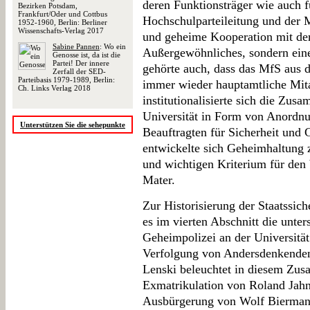
deren Funktionsträger wie auch f
Bezirken Potsdam,
Frankfurt/Oder und Cottbus
Hochschulparteileitung und der M
1952-1960, Berlin: Berliner
Wissenschafts-Verlag 2017
und geheime Kooperation mit der 
Sabine Pannen
: Wo ein
Außergewöhnliches, sondern eine
Genosse ist, da ist die
Partei! Der innere
gehörte auch, dass das MfS aus
Zerfall der SED-
Parteibasis 1979-1989, Berlin:
immer wieder hauptamtliche Mitar
Ch. Links Verlag 2018
institutionalisierte sich die Zus
Universität in Form von Anord
Unterstützen Sie die sehepunkte
Beauftragten für Sicherheit und
entwickelte sich Geheimhaltung 
und wichtigen Kriterium für den 
Mater.
Zur Historisierung der Staatssich
es im vierten Abschnitt die unte
Geheimpolizei an der Universitä
Verfolgung von Andersdenkenden
Lenski beleuchtet in diesem Zu
Exmatrikulation von Roland Jahn
Ausbürgerung von Wolf Bierman