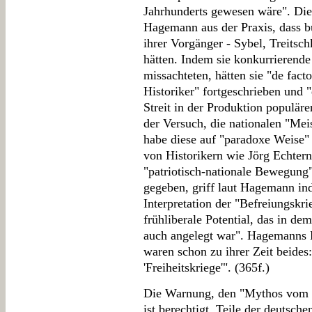
Jahrhunderts gewesen wäre". Dies
Hagemann aus der Praxis, dass b
ihrer Vorgänger - Sybel, Treitschk
hätten. Indem sie konkurrierend
missachteten, hätten sie "de fact
Historiker" fortgeschrieben und
Streit in der Produktion populäre
der Versuch, die nationalen "Meis
habe diese auf "paradoxe Weise
von Historikern wie Jörg Echter
"patriotisch-nationale Bewegung
gegeben, griff laut Hagemann in
Interpretation der "Befreiungskr
frühliberale Potential, das in d
auch angelegt war". Hagemanns F
waren schon zu ihrer Zeit beides:
'Freiheitskriege'". (365f.)
Die Warnung, den "Mythos vom B
ist berechtigt. Teile der deutsc