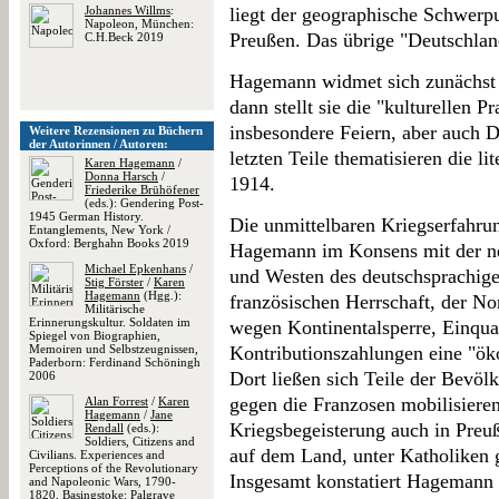
Johannes Willms
:
liegt der geographische Schwerp
Napoleon, München:
Preußen. Das übrige "Deutschland
C.H.Beck 2019
Hagemann widmet sich zunächst 
dann stellt sie die "kulturellen P
insbesondere Feiern, aber auch 
Weitere Rezensionen zu Büchern
der Autorinnen / Autoren:
letzten Teile thematisieren die l
Karen Hagemann
/
Donna Harsch
/
1914.
Friederike Brühöfener
(eds.): Gendering Post-
1945 German History.
Die unmittelbaren Kriegserfahru
Entanglements, New York /
Oxford: Berghahn Books 2019
Hagemann im Konsens mit der ne
Michael Epkenhans
/
und Westen des deutschsprachigen
Stig Förster
/
Karen
Hagemann
(Hgg.):
französischen Herrschaft, der No
Militärische
Erinnerungskultur. Soldaten im
wegen Kontinentalsperre, Einqua
Spiegel von Biographien,
Memoiren und Selbstzeugnissen,
Kontributionszahlungen eine "ök
Paderborn: Ferdinand Schöningh
Dort ließen sich Teile der Bevöl
2006
gegen die Franzosen mobilisieren
Alan Forrest
/
Karen
Hagemann
/
Jane
Kriegsbegeisterung auch in Preuß
Rendall
(eds.):
Soldiers, Citizens and
auf dem Land, unter Katholiken ge
Civilians. Experiences and
Perceptions of the Revolutionary
Insgesamt konstatiert Hagemann
and Napoleonic Wars, 1790-
1820, Basingstoke: Palgrave