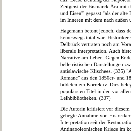
Zeitgeist der Bismarck-Ära mit i
und Eisen'" gepasst "als der alte
im Inneren mit dem nach außen u
Hagemann betont jedoch, dass de
keineswegs total war. Historik
Delbrück vertraten noch am Vora
liberale Interpretation. Auch his
Narrative am Leben. Gegen Ende 
belletristischen Darstellungen z
antislawische Klischees. (335) "
Romane" aus den 1850er- und 186
bildeten ein Korrektiv. Dies be
populärsten Titel in den vor alle
Leihbibliotheken. (337)
Die Autorin kritisiert vor diese
gehegte Annahme von Historikern
Interpretation seit der Restaurat
Antinapoleonischen Kriege im ko