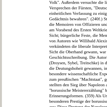
Volk". Außerdem versuchte die li
Versprechen der Fürsten, "Deutsc
einheitlichen Verfassung zu einig
Gedächtnis bewahren". (240f.) St
die Memoiren von Offizieren u
am Vorabend des Ersten Weltkrie
Sicht; bürgerliche Feste, die M
von Autoren wie Willibald Alexi
verkündeten die liberale Interpre
Sicht die Oberhand gewann, war
Geschichtsschreibung. Die Autori
(Droysen, Sybel, Treitschke) in 
die Deutungshoheit gewannen, ind
besondere wissenschaftliche Expe
zum preußischen "Machtstaat", 
stellten den Sieg über Napoleon 
"borussische Meistererzählung" b
Erinnerungsformen. (359) Als 
besonderen Prestige der borussi
aus: Diese Deutung der Napoleonz