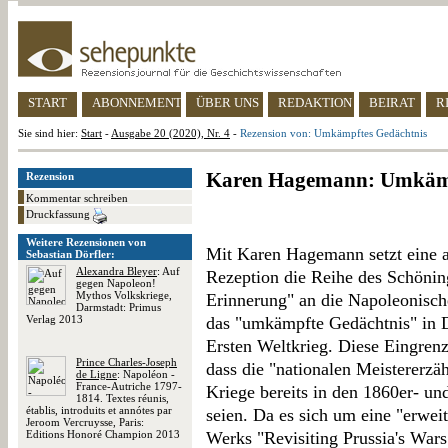
START
ABONNEMENT
ÜBER UNS
REDAKTION
BEIRAT
R
Sie sind hier:
Start
-
Ausgabe 20 (2020), Nr. 4
-
Rezension von: Umkämpftes Gedächtnis
Karen Hagemann: Umkämp
Rezension
Kommentar schreiben
Druckfassung
Weitere Rezensionen von
Mit Karen Hagemann setzt eine 
Sebastian Dörfler:
Alexandra Bleyer
: Auf
Rezeption die Reihe des Schönin
gegen Napoleon!
Mythos Volkskriege,
Erinnerung" an die Napoleonisch
Darmstadt: Primus
Verlag 2013
das "umkämpfte Gedächtnis" in D
Ersten Weltkrieg. Diese Eingrenz
Prince Charles-Joseph
dass die "nationalen Meistererz
de Ligne
: Napoléon -
France-Autriche 1797-
Kriege bereits in den 1860er- un
1814. Textes réunis,
établis, introduits et annótes par
seien. Da es sich um eine "erweit
Jeroom Vercruysse, Paris:
Editions Honoré Champion 2013
Werks "Revisiting Prussia's War