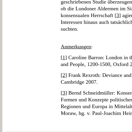
geschriebenen Studie überzeugen
ob die Londoner Aldermen im Si
konsensualen Herrschaft [
3
] agie
Interessen hinaus auch tatsächlic
suchten.
Anmerkungen
:
[
1
] Caroline Barron: London in 
and People, 1200-1500, Oxford 
[
2
] Frank Rexroth: Deviance an
Cambridge 2007.
[
3
] Bernd Schneidmüller: Konsen
Formen und Konzepte politischer 
Regionen und Europa in Mittelalte
Moraw, hg. v. Paul-Joachim Heini