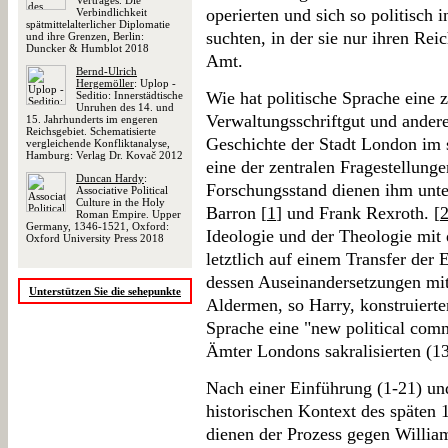
Vertrages. Die
operierten und sich so politisch
Verbindlichkeit
spätmittelalterlicher Diplomatie
suchten, in der sie nur ihren Rei
und ihre Grenzen, Berlin:
Duncker & Humblot 2018
Amt.
Bernd-Ulrich
Hergemöller
: Uplop -
Wie hat politische Sprache eine 
Seditio: Innerstädtische
Unruhen des 14. und
Verwaltungsschriftgut und ander
15. Jahrhunderts im engeren
Reichsgebiet. Schematisierte
Geschichte der Stadt London im s
vergleichende Konfliktanalyse,
Hamburg: Verlag Dr. Kovač 2012
eine der zentralen Fragestellunge
Duncan Hardy
:
Forschungsstand dienen ihm unte
Associative Political
Culture in the Holy
Barron [
1
] und Frank Rexroth. [
Roman Empire. Upper
Germany, 1346-1521, Oxford:
Ideologie und der Theologie mit
Oxford University Press 2018
letztlich auf einem Transfer der
dessen Auseinandersetzungen mit 
Unterstützen Sie die sehepunkte
Aldermen, so Harry, konstruierte
Sprache eine "new political commu
Ämter Londons sakralisierten (13
Nach einer Einführung (1-21) und
historischen Kontext des späten 1
dienen der Prozess gegen Willi