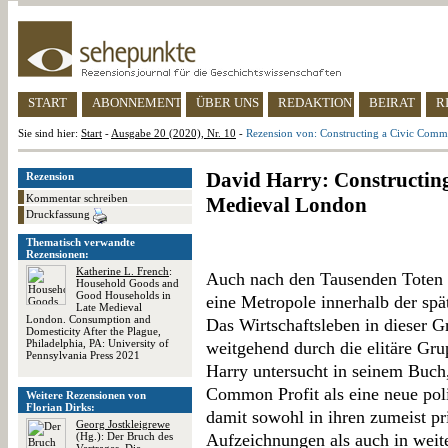
START
ABONNEMENT
ÜBER UNS
REDAKTION
BEIRAT
R
Sie sind hier:
Start
-
Ausgabe 20 (2020), Nr. 10
-
Rezension von: Constructing a Civic Comm
David Harry: Constructin
Rezension
Kommentar schreiben
Medieval London
Druckfassung
Thematisch verwandte
Rezensionen:
Katherine L. French
:
Auch nach den Tausenden Toten 
Household Goods and
Good Households in
eine Metropole innerhalb der spät
Late Medieval
London. Consumption and
Das Wirtschaftsleben in dieser 
Domesticity After the Plague,
Philadelphia, PA: University of
weitgehend durch die elitäre Gru
Pennsylvania Press 2021
Harry untersucht in seinem Buch
Common Profit als eine neue poli
Weitere Rezensionen von
Florian Dirks:
damit sowohl in ihren zumeist pri
Georg Jostkleigrewe
(Hg.): Der Bruch des
Aufzeichnungen als auch in weite