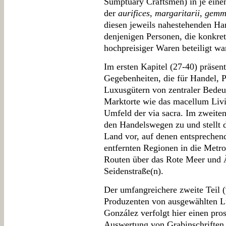
Sumptuary Craftsmen) in je eine
der
aurifices
,
margaritarii
,
gemm
diesen jeweils nahestehenden H
denjenigen Personen, die konkret
hochpreisiger Waren beteiligt wa
Im ersten Kapitel (27-40) präsen
Gegebenheiten, die für Handel,
Luxusgütern von zentraler Bedeu
Marktorte wie das macellum Livi
Umfeld der via sacra. Im zweiten
den Handelswegen zu und stellt 
Land vor, auf denen entsprechen
entfernten Regionen in die Metro
Routen über das Rote Meer und 
Seidenstraße(n).
Der umfangreichere zweite Teil (
Produzenten von ausgewählten L
González verfolgt hier einen pro
Auswertung von Grabinschriften