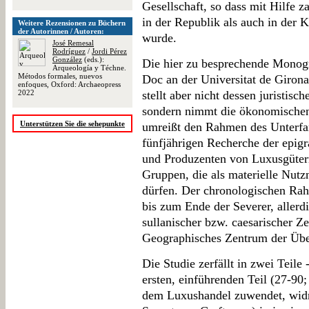
Gesellschaft, so dass mit Hilfe 
in der Republik als auch in der 
Weitere Rezensionen zu Büchern
der Autorinnen / Autoren:
wurde.
José Remesal
Rodríguez
/
Jordi Pérez
González
(eds.):
Die hier zu besprechende Monogr
Arqueología y Téchne.
Métodos formales, nuevos
Doc an der Universitat de Girona
enfoques, Oxford: Archaeopress
2022
stellt aber nicht dessen juristisc
sondern nimmt die ökonomischen 
Unterstützen Sie die sehepunkte
umreißt den Rahmen des Unterfan
fünfjährigen Recherche der epi
und Produzenten von Luxusgütern
Gruppen, die als materielle Nutz
dürfen. Der chronologischen Rah
bis zum Ende der Severer, allerdi
sullanischer bzw. caesarischer 
Geographisches Zentrum der Übe
Die Studie zerfällt in zwei Teil
ersten, einführenden Teil (27-90;
dem Luxushandel zuwendet, widme