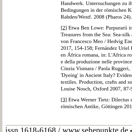
Handwerk. Untersuchungen zu ih
Bedingungen in der römischen Ka
Rahden/Westf. 2008 (Pharos 24).
[
2
] Etwa Ben Lowe: Purpurarii in
Treasures from the Sea: Sea-silk 
von Francesco Meo / Hedvig Ene
2017, 154-158; Fernández Uriel Pi
en África romana, in: L'Africa ro
e della produzione nelle provinc
Cinzia Vismara / Paola Ruggeri
'Dyeing' in Ancient Italy? Eviden
textiles. Production, crafts and s
Louise Nosch, Oxford 2007, 87-
[
3
] Etwa Werner Tietz: Dilectus
römischen Antike, Göttingen 201
issn 1618-6168 / www.sehepunkte.de