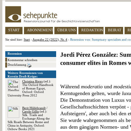
START
ABONNEMENT
ÜBER UNS
REDAKTION
BEIRAT
R
Sie sind hier:
Start
-
Ausgabe 22 (2022), Nr. 4
-
Rezension von: Sumptuary specialists and co
Jordi Pérez González: Sum
Rezension
Kommentar schreiben
consumer elites in Romes 
Druckfassung
Weitere Rezensionen von
Kerstin Droß-Krüpe:
Christina Riggs
(ed.):
The Oxford Handbook
Während
moderatio
und
modesti
of Roman Egypt,
Oxford: Oxford
Kerntugenden gelten, wurde
luxu
University Press 2012
Die Demonstration von Luxus vor
Gesellschaftsschichten verpönt - 
Berit Hildebrandt
/
Carole Gillis
(ed.):
Aufsteigern', aber auch bei den e
Silk. Trade and
Exchange Along the
Sie wurde wahrgenommen als be
Silk Roads Between Rome and
China in Antiquity, Oxford:
aus dem gängigen Normen- und 
Oxbow Books 2021