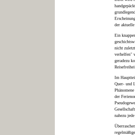
handgepäckt
grundlegend
Erscheinung
der aktuell
Ein knapper
geschichtsw
nicht zulet
verhelfen" 
geradezu kon
Reisefreihe
Im Haupttei
Quer- und L
Phänomene d
der Ferieno
Pseudogewer
Gesellschaf
nahezu jede 
Überraschen 
regelmäßige