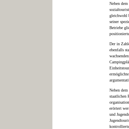
Neben dem F
sozialtouri
gleichwohl 
seiner spez
Betriebe gl
positionier
Der in Zahl
ebenfalls st
wachsenden 
Campingplät
Einheitstou
ermöglichte
argumentati
Neben dem F
staatlichen 
organisatio
erörtert we
und Jugendr
Jugendtouri
kontrollier