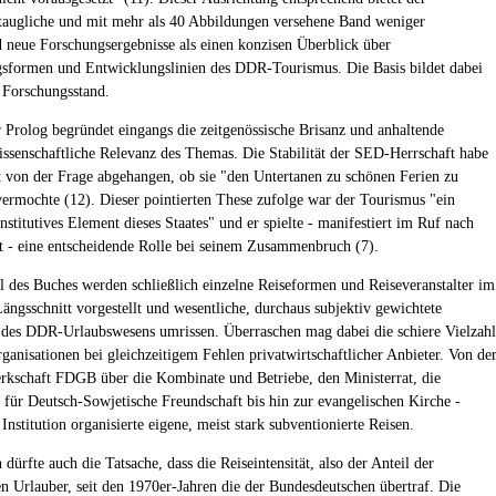
augliche und mit mehr als 40 Abbildungen versehene Band weniger
 neue Forschungsergebnisse als einen konzisen Überblick über
sformen und Entwicklungslinien des DDR-Tourismus. Die Basis bildet dabei
e Forschungsstand.
 Prolog begründet eingangs die zeitgenössische Brisanz und anhaltende
issenschaftliche Relevanz des Themas. Die Stabilität der SED-Herrschaft habe
zt von der Frage abgehangen, ob sie "den Untertanen zu schönen Ferien zu
vermochte (12). Dieser pointierten These zufolge war der Tourismus "ein
stitutives Element dieses Staates" und er spielte - manifestiert im Ruf nach
it - eine entscheidende Rolle bei seinem Zusammenbruch (7).
l des Buches werden schließlich einzelne Reiseformen und Reiseveranstalter im
ängsschnitt vorgestellt und wesentliche, durchaus subjektiv gewichtete
es DDR-Urlaubswesens umrissen. Überraschen mag dabei die schiere Vielzahl
rganisationen bei gleichzeitigem Fehlen privatwirtschaftlicher Anbieter. Von de
kschaft FDGB über die Kombinate und Betriebe, den Ministerrat, die
t für Deutsch-Sowjetische Freundschaft bis hin zur evangelischen Kirche -
Institution organisierte eigene, meist stark subventionierte Reisen.
dürfte auch die Tatsache, dass die Reiseintensität, also der Anteil der
n Urlauber, seit den 1970er-Jahren die der Bundesdeutschen übertraf. Die