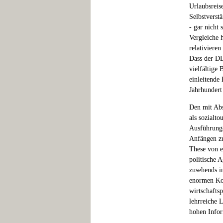
Urlaubsreis
Selbstverstä
- gar nicht
Vergleiche 
relativiere
Dass der DD
vielfältige 
einleitende 
Jahrhundert
Den mit Ab
als sozialto
Ausführunge
Anfängen zu
These von e
politische A
zusehends i
enormen Kos
wirtschaftsp
lehrreiche L
hohen Infor