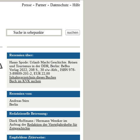
-
-
-
Presse
Partner
Datenschutz
Hilfe
Rezension über:
Hasso Spode: Urlaub Macht Geschichte. Reisen
A
und Tourismus in der DDR, Berlin: BeBra
Verlag 2022, 208 S., 30 s/w-Abb., ISBN 978-
3-89809-201-2, EUR 22,00
Inhaltsverzeichnis dieses Buches
Buch im KVK suchen
Rezension von:
Andreas Stirn
Berlin
Redaktionelle Betreuung:
Dierk Hoffmann / Hermann Wentker im
Auftrag der
Redaktion der Vierteljahrshefte für
Zeitgeschichte
Empfohlene Zitierweise: