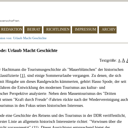
REDAKTION
BEIRAT
RICHTLINIEN
IMPRESSUM
ARCHIV
sion von: Urlaub Macht Geschichte
de: Urlaub Macht Geschichte
A
Textgröße:
A
r Hachtmann die Tourismusgeschichte als "Mauerblümchen" der historischen
assifizierte [
1
], sind einige Sommerurlaube vergangen. Zu denen, die sich
mit Hingabe um dieses Randgewächs kümmerten, gehört Hasso Spode, der seit
Jahren die Entwicklung des modernen Tourismus aus kultur- und
rischer Perspektive analysierte. Neben dem Massentourismus des "Dritten
t seinen "Kraft durch Freude"-Fahrten rückte nach der Wiedervereinigung auch
rismus in den Fokus seines historischen Interesses.
de eine Geschichte des Reisens und des Tourismus in der DDR veröffentlicht,
erster Linie an allgemein historisch Interessierte richtet: "Vorwissen über die
cht vorausgesetzt" (11). Dieser Ausrichtung entsprechend bietet der