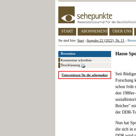
START
ABONNEMENT
ÜBER UNS
Sie sind hier:
Start
-
Ausgabe 22 (2022), Nr. 11
-
Rezen
Hasso Spo
Rezension
Kommentar schreiben
Druckfassung
Seit Rüdige
Unterstützen Sie die sehepunkte
Forschung kl
schon früh 
den 1980er-
sozialhisto
Reiches" mi
der DDR-Tou
Nun hat Spo
die sich in 
DDR wird ni