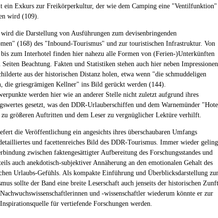
t ein Exkurs zur Freikörperkultur, der wie dem Camping eine "Ventilfunktion"
en wird (109).
wird die Darstellung von Ausführungen zum devisenbringenden
en" (168) des "Inbound-Tourismus" und zur touristischen Infrastruktur. Von
 bis zum Interhotel finden hier nahezu alle Formen von (Ferien-)Unterkünften
 Seiten Beachtung. Fakten und Statistiken stehen auch hier neben Impressionen
childerte aus der historischen Distanz holen, etwa wenn "die schmuddeligen
, die griesgrämigen Kellner" ins Bild gerückt werden (144).
rpunkte werden hier wie an anderer Stelle nicht zuletzt aufgrund ihres
ngswertes gesetzt, was den DDR-Urlauberschiffen und dem Warnemünder "Hote
 zu größeren Auftritten und dem Leser zu vergnüglicher Lektüre verhilft.
iefert die Veröffentlichung ein angesichts ihres überschaubaren Umfangs
 detailliertes und facettenreiches Bild des DDR-Tourismus. Immer wieder geling
erbindung zwischen faktengesättigter Aufbereitung des Forschungsstandes und
, teils auch anekdotisch-subjektiver Annäherung an den emotionalen Gehalt des
schen Urlaubs-Gefühls. Als kompakte Einführung und Überblicksdarstellung z
us sollte der Band eine breite Leserschaft auch jenseits der historischen Zunf
 Nachwuchswissenschaftlerinnen und -wissenschaftler wiederum könnte er zur
Inspirationsquelle für vertiefende Forschungen werden.