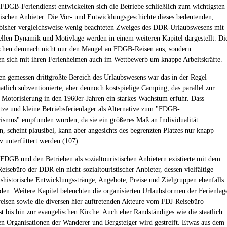
DGB-Feriendienst entwickelten sich die Betriebe schließlich zum wichtigsten
stischen Anbieter. Die Vor- und Entwicklungsgeschichte dieses bedeutenden,
bisher vergleichsweise wenig beachteten Zweiges des DDR-Urlaubswesens mit
iellen Dynamik und Motivlage werden in einem weiteren Kapitel dargestellt. Di
ichen demnach nicht nur den Mangel an FDGB-Reisen aus, sondern
ten sich mit ihren Ferienheimen auch im Wettbewerb um knappe Arbeitskräfte.
en gemessen drittgrößte Bereich des Urlaubswesens war das in der Regel
aatlich subventionierte, aber dennoch kostspielige Camping, das parallel zur
Motorisierung in den 1960er-Jahren ein starkes Wachstum erfuhr. Dass
ze und kleine Betriebsferienlager als Alternative zum "FDGB-
rismus" empfunden wurden, da sie ein größeres Maß an Individualität
n, scheint plausibel, kann aber angesichts des begrenzten Platzes nur knapp
v unterfüttert werden (107).
DGB und den Betrieben als sozialtouristischen Anbietern existierte mit dem
Reisebüro der DDR ein nicht-sozialtouristischer Anbieter, dessen vielfältige
nshistorische Entwicklungsstränge, Angebote, Preise und Zielgruppen ebenfalls
rden. Weitere Kapitel beleuchten die organisierten Urlaubsformen der Ferienlag
eisen sowie die diversen hier auftretenden Akteure vom FDJ-Reisebüro
st bis hin zur evangelischen Kirche. Auch eher Randständiges wie die staatlich
ten Organisationen der Wanderer und Bergsteiger wird gestreift. Etwas aus dem