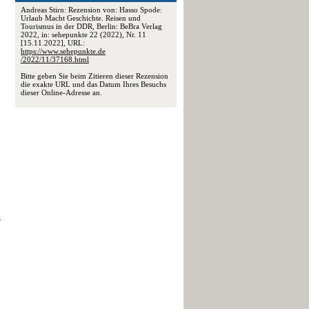
Andreas Stirn: Rezension von: Hasso Spode:
Urlaub Macht Geschichte. Reisen und
Tourismus in der DDR, Berlin: BeBra Verlag
2022, in: sehepunkte 22 (2022), Nr. 11
[15.11.2022], URL:
https://www.sehepunkte.de
/2022/11/37168.html
Bitte geben Sie beim Zitieren dieser Rezension
die exakte URL und das Datum Ihres Besuchs
dieser Online-Adresse an.
r