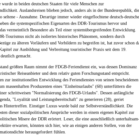
e wurde in beiden deutschen Staaten für viele Menschen zur
ndlichkeit. Auslandsreisen blieben jedoch, anders als in der Bundesrepublik, di
 so seltene - Ausnahme. Derartige immer wieder eingeflochtene deutsch-deutsch
heben die systemspezifischen Eigenarten des DDR-Tourismus hervor und
n das vermeintlich Besondere als Teil einer systemübergreifenden Entwicklung.
R-Tourismus nicht als isoliertes historisches Phänomen, sondern durch
Bezüge zu älteren Vorläufern und Vorbildern zu begreifen ist, hat zuvor schon d
Kapitel zur Ausbildung und Verbreitung touristischer Praxis seit dem 19.
 deutlich gemacht.
stand größten Raum nimmt der FDGB-Feriendienst ein, was dessen Dominanz
uristischer Reiseanbieter und dem relativ guten Forschungsstand entspricht.
n zur institutionellen Entwicklung des Feriendienstes von seinen bescheidenen
m massenhaften Produzenten eines "Einheitsurlaubs" (60) unterfüttern die
iner schrittweisen "Normalisierung des FDGB-Urlaubs". Dessen anfängliche
genda, "Loyalität und Leistungsbereitschaft" zu generieren (28), geriet
ns Hintertreffen. Einstiger Luxus wurde bald zur Selbstverständlichkeit. Die
ten dieser sozialpolitischen Ansprüche werden in einem eigenen Kapitel zur
olitischen Misere der DDR erörtert. Leser, die eine ausschließlich unterhaltsam
ektüre erwarten, könnten sich hier, wie an einigen anderen Stellen, von der
mationsdichte herausgefordert fühlen.