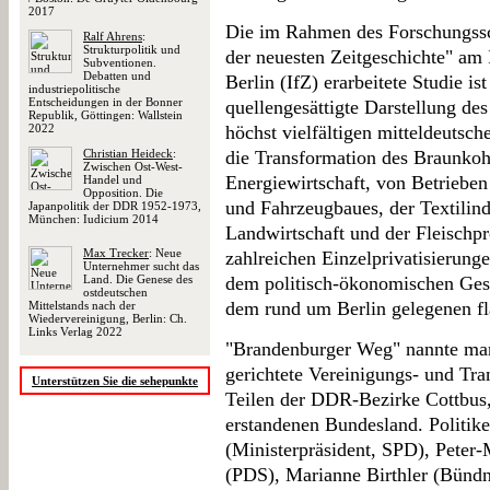
2017
Die im Rahmen des Forschungssc
Ralf Ahrens
:
Strukturpolitik und
der neuesten Zeitgeschichte" am 
Subventionen.
Debatten und
Berlin (IfZ) erarbeitete Studie ist
industriepolitische
Entscheidungen in der Bonner
quellengesättigte Darstellung des
Republik, Göttingen: Wallstein
2022
höchst vielfältigen mitteldeutsc
Christian Heideck
:
die Transformation des Braunkoh
Zwischen Ost-West-
Energiewirtschaft, von Betrieben
Handel und
Opposition. Die
und Fahrzeugbaues, der Textilindu
Japanpolitik der DDR 1952-1973,
München: Iudicium 2014
Landwirtschaft und der Fleischpr
Max Trecker
: Neue
zahlreichen Einzelprivatisierun
Unternehmer sucht das
Land. Die Genese des
dem politisch-ökonomischen Ges
ostdeutschen
dem rund um Berlin gelegenen fl
Mittelstands nach der
Wiedervereinigung, Berlin: Ch.
Links Verlag 2022
"Brandenburger Weg" nannte ma
gerichtete Vereinigungs- und Tra
Unterstützen Sie die sehepunkte
Teilen der DDR-Bezirke Cottbus
erstandenen Bundesland. Politike
(Ministerpräsident, SPD), Peter
(PDS), Marianne Birthler (Bündn