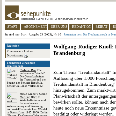
START
ABONNEMENT
ÜBER UNS
REDAKTION
BEIRAT
R
Sie sind hier:
Start
-
Ausgabe 23 (2023), Nr. 10
-
Rezension von: Die Treuhandanstalt in Br
Wolfgang-Rüdiger Knoll: 
Rezension
Kommentar schreiben
Brandenburg
Druckfassung
Thematisch verwandte
Rezensionen:
Christian Rau
: Die
Zum Thema "Treuhandanstalt" find
verhandelte "Wende".
Die Gewerkschaften,
Auflösung über 1.000 Forschungs
die Treuhand und der
Beginn der Berliner Republik,
Treuhandanstalt in Brandenburg"
Berlin: Ch. Links Verlag 2022
hinzugekommen. Zum marktwirtsc
Stefan Grüner
/
Sabine
Planwirtschaft der untergegang
Mecking
(Hgg.):
Wirtschaftsräume und
bewirken sollte, können nach de
Lebenschancen.
Wahrnehmung und Steuerung
heute noch neue Erkenntnisse g
von sozialökonomischem Wandel
in Deutschland 1945-2000, Berlin
bestätigt oder widerlegt werden.
/ Boston: De Gruyter Oldenbourg