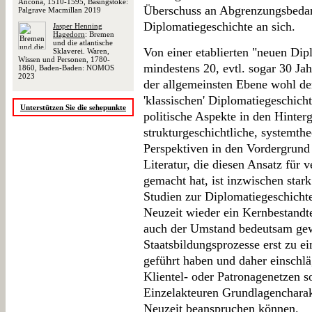
Ancona, 1510-1595, Basingstoke:
Überschuss an Abgrenzungsbedar
Palgrave Macmillan 2019
Diplomatiegeschichte an sich.
Jasper Henning
Hagedorn
: Bremen
und die atlantische
Von einer etablierten "neuen Dip
Sklaverei. Waren,
Wissen und Personen, 1780-
mindestens 20, evtl. sogar 30 Ja
1860, Baden-Baden: NOMOS
2023
der allgemeinsten Ebene wohl de
'klassischen' Diplomatiegeschicht
Unterstützen Sie die sehepunkte
politische Aspekte in den Hinterg
strukturgeschichtliche, systemth
Perspektiven in den Vordergrund 
Literatur, die diesen Ansatz für
gemacht hat, ist inzwischen sta
Studien zur Diplomatiegeschicht
Neuzeit wieder ein Kernbestandte
auch der Umstand bedeutsam gew
Staatsbildungsprozesse erst zu 
geführt haben und daher einschl
Klientel- oder Patronagenetzen 
Einzelakteuren Grundlagencharak
Neuzeit beanspruchen können.