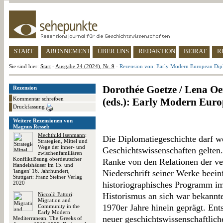
START
ABONNEMENT
ÜBER UNS
REDAKTION
BEIRAT
R
Sie sind hier:
Start
-
Ausgabe 24 (2024), Nr. 9
-
Rezension von: Early Modern European Di
Dorothée Goetze / Lena Oe
Rezension
Kommentar schreiben
(eds.): Early Modern Eur
Druckfassung
Weitere Rezensionen von
Magnus Ressel:
Mechthild Isenmann
:
Die Diplomatiegeschichte darf wo
Strategien, Mittel und
Wege der inner- und
Geschichtswissenschaften gelten.
zwischenfamiliären
Konfliktlösung oberdeutscher
Ranke von den Relationen der ve
Handelshäuser im 15. und
'langen' 16. Jahrhundert,
Niederschrift seiner Werke beeinf
Stuttgart: Franz Steiner Verlag
2020
historiographisches Programm i
Niccolò Fattori
:
Historismus an sich war bekannt
Migration and
1970er Jahre hinein geprägt. Ent
Community in the
Early Modern
neuer geschichtswissenschaftlich
Mediterranean. The Greeks of