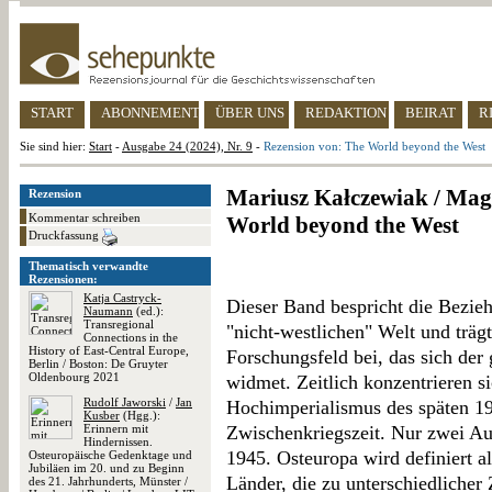
START
ABONNEMENT
ÜBER UNS
REDAKTION
BEIRAT
R
Sie sind hier:
Start
-
Ausgabe 24 (2024), Nr. 9
-
Rezension von: The World beyond the West
Mariusz Kałczewiak / Mag
Rezension
Kommentar schreiben
World beyond the West
Druckfassung
Thematisch verwandte
Rezensionen:
Katja Castryck-
Dieser Band bespricht die Bezie
Naumann
(ed.):
Transregional
"nicht-westlichen" Welt und trä
Connections in the
History of East-Central Europe,
Forschungsfeld bei, das sich der
Berlin / Boston: De Gruyter
Oldenbourg 2021
widmet. Zeitlich konzentrieren si
Rudolf Jaworski
/
Jan
Hochimperialismus des späten 19
Kusber
(Hgg.):
Erinnern mit
Zwischenkriegszeit. Nur zwei A
Hindernissen.
1945. Osteuropa wird definiert 
Osteuropäische Gedenktage und
Jubiläen im 20. und zu Beginn
Länder, die zu unterschiedlicher 
des 21. Jahrhunderts, Münster /