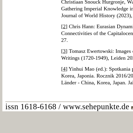
Christiaan Snouck Hurgronje, Wa
Gathering Imperial Knowledge in
Journal of World History (2023),
[
2
] Chris Hann: Eurasian Dynami
Connectivities of the Capitalocen
27.
[
3
] Tomasz Ewertowski: Images o
Writings (1720-1949), Leiden 20
[
4
] Yinhui Mao (ed.): Spotkania 
Korea, Japonia. Rocznik 2016/20
Länder - China, Korea, Japan. 
issn 1618-6168 / www.sehepunkte.de