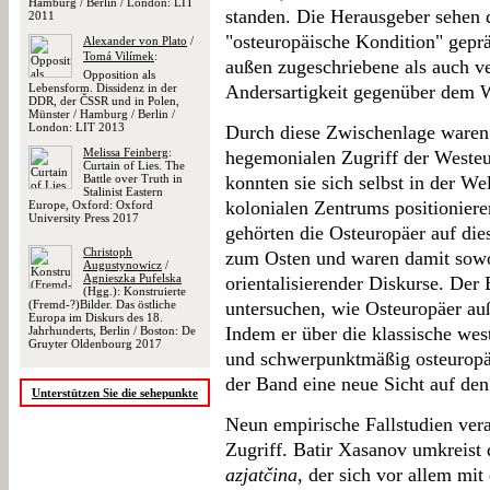
Hamburg / Berlin / London: LIT
standen. Die Herausgeber sehen 
2011
"osteuropäische Kondition" gepr
Alexander von Plato
/
Tomá Vilímek
:
außen zugeschriebene als auch ve
Opposition als
Lebensform. Dissidenz in der
Andersartigkeit gegenüber dem 
DDR, der ČSSR und in Polen,
Münster / Hamburg / Berlin /
London: LIT 2013
Durch diese Zwischenlage waren 
Melissa Feinberg
:
hegemonialen Zugriff der Westeu
Curtain of Lies. The
Battle over Truth in
konnten sie sich selbst in der We
Stalinist Eastern
kolonialen Zentrums positioniere
Europe, Oxford: Oxford
University Press 2017
gehörten die Osteuropäer auf di
Christoph
zum Osten und waren damit sowo
Augustynowicz
/
Agnieszka Pufelska
orientalisierender Diskurse. Der
(Hgg.): Konstruierte
(Fremd-?)Bilder. Das östliche
untersuchen, wie Osteuropäer au
Europa im Diskurs des 18.
Indem er über die klassische wes
Jahrhunderts, Berlin / Boston: De
Gruyter Oldenbourg 2017
und schwerpunktmäßig osteuropäi
der Band eine neue Sicht auf den
Unterstützen Sie die sehepunkte
Neun empirische Fallstudien ver
Zugriff. Batir Xasanov umkreist 
azjatčina
, der sich vor allem mit