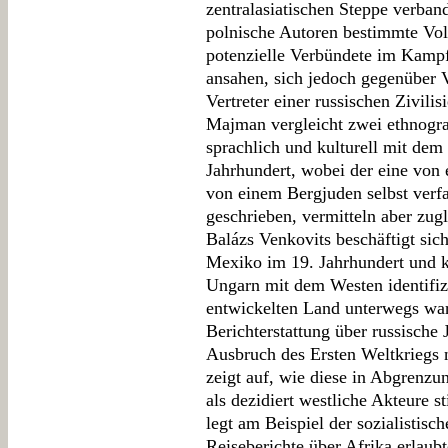
zentralasiatischen Steppe verban
polnische Autoren bestimmte Vo
potenzielle Verbündete im Kamp
ansahen, sich jedoch gegenüber V
Vertreter einer russischen Zivili
Majman vergleicht zwei ethnogra
sprachlich und kulturell mit de
Jahrhundert, wobei der eine von
von einem Bergjuden selbst verf
geschrieben, vermitteln aber zugl
Balázs Venkovits beschäftigt sic
Mexiko im 19. Jahrhundert und 
Ungarn mit dem Westen identifizi
entwickelten Land unterwegs ware
Berichterstattung über russische 
Ausbruch des Ersten Weltkriegs 
zeigt auf, wie diese in Abgrenz
als dezidiert westliche Akteure s
legt am Beispiel der sozialistisc
Reiseberichte über Afrika erlaub