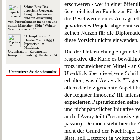
erschweren - wer in einer öffentl
Sabine Fees
: Das
österreichischen Fonds zur Förd
päpstliche Corporate
Design. Quellen zur
die Beschwerde eines Antragstell
äußeren Ausstattung
von Papsturkunden im hohen und
gewidmetes Projekt abgelehnt wo
späten Mittelalter, Köln / Weimar /
Wien: Böhlau 2023
keinen Nutzen für die Diplomatie
Christopher Kast
/
diese Vorsicht nichts einwenden.
Claudia Märtl
(Hgg.):
Papstreisen im
Mittelalter.
Die der Untersuchung zugrunde l
Organisation - Zeremoniell -
Rezeption, Freiburg: Herder 2024
respektive die Kurie es bewältigt
trotz unzureichender Mittel - an
Unterstützen Sie die sehepunkte
Überblick über die eigene Schrif
erhalten, was d'Avray als "Hagened
allem der letztgenannte Aspekt 
der Register Innocenz' III. intens
expedierten Papsturkunden seine
und nicht päpstlicher Initiative v
auch d'Avray teilt ("responsive 
passim). Dennoch steht hier die 
nicht der Grund der Nachfrage. D
lässt, soll Letzterer in weiteren 