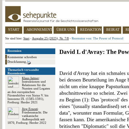
START
ABONNEMENT
ÜBER UNS
REDAKTION
BEIRAT
R
Sie sind hier:
Start
-
Ausgabe 25 (2025), Nr. 7/8
-
Rezension von: The Power of Protocol
David L d'Avray: The Powe
Rezension
Kommentar schreiben
Druckfassung
Thematisch verwandte
David d'Avray hat ein schmales 
Rezensionen:
Klaus Jaitner
:
bei dessen Beurteilung im Auge 
Instruktionen und
Relationen für die
nicht um eine knappe Papsturkun
Nuntien und Legaten
an den europäischen
abschnittsweise so scheint. Zwei 
Fürstenhöfen von Sixtus V. bis
zu Beginn (1): Das 'protocol' des
Innozenz IX. (1585-1591),
Freiburg: Herder 2021
eines "(usually standardised) set
Jörg Ernesti
:
data", worunter man Formular, G
Friedensmacht. Die
vatikanische
fassen kann. Die amerikanische 
Außenpolitik seit
1870, Freiburg: Herder 2022
britischen "Diplomatic" soll di