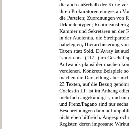
die auch außerhalb der Kurie ve
ihren Prokuratoren einiges an Vo
die Parteien; Zuordnungen von Re
Urkundentypen; Routineausfertig
Kammer und Sekretären an der Ka
in der Audientia, die Streitpar
nahelegten; Hierarchisierung von
Taxen statt Sold. D'Avray ist au
"short cuts" (117f.) im Geschäft
Aufwands plausibler machen kön
verdienen. Konkrete Beispiele so
machen die Darstellung aber nich
23 Texten, auf die Bezug genom
Coelestin III. ist im Anhang edie
mehrfach angekündigt -, und unte
und Frenz/Pagano sind nur sechs
Beschreibungen dann auf unpubliz
nicht eben hilfreich. Angesproch
Register, deren imposante Wirku