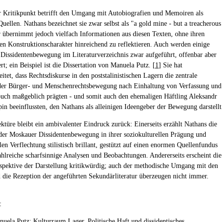
r Kritikpunkt betrifft den Umgang mit Autobiografien und Memoiren als
Quellen. Nathans bezeichnet sie zwar selbst als "a gold mine - but a treacherous
r übernimmt jedoch vielfach Informationen aus diesen Texten, ohne ihren
ven Konstruktionscharakter hinreichend zu reflektieren. Auch werden einige
 Dissidentenbewegung im Literaturverzeichnis zwar aufgeführt, offenbar aber
ert; ein Beispiel ist die Dissertation von Manuela Putz. [
1
] Sie hat
itet, dass Rechtsdiskurse in den poststalinistischen Lagern die zentrale
der Bürger- und Menschenrechtsbewegung nach Einhaltung von Verfassung und
buch maßgeblich prägten - und somit auch den ehemaligen Häftling Aleksandr
pin beeinflussten, den Nathans als alleinigen Ideengeber der Bewegung darstellt
ktüre bleibt ein ambivalenter Eindruck zurück: Einerseits erzählt Nathans die
der Moskauer Dissidentenbewegung in ihrer soziokulturellen Prägung und
len Verflechtung stilistisch brillant, gestützt auf einen enormen Quellenfundus
ahlreiche scharfsinnige Analysen und Beobachtungen. Andererseits erscheint die
rspektive der Darstellung kritikwürdig; auch der methodische Umgang mit den
 die Rezeption der angeführten Sekundärliteratur überzeugen nicht immer.
:
nuela Putz: Kulturraum Lager. Politische Haft und dissidentisches