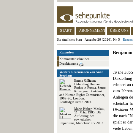
START
ABONNEMENT
ÜBER UNS
Sie sind hier:
Start
-
Ausgabe 26 (2026), Nr. 5
-
Rezens
Benjamin 
Rezension
Kommentar schreiben
Druckfassung
Weitere Rezensionen von Anke
To the Succ
Stephan:
Darstellung
Emma Gilligan
:
Defending Human
erinnert an 
Rights in Russia. Sergei
zum Jahrest
Kovalyov, Dissident
and Human Rights Commisioner,
Anliegen de
1969-96, London:
RoutledgeCurzon 2004
scheinbar h
Mária Huber
: Moskau,
Dissident 
11. März 1985. Die
die nach "N
Auflösung des
sowjetischen
spielt er da
Imperiums, München: dtv 2002
viele Leben