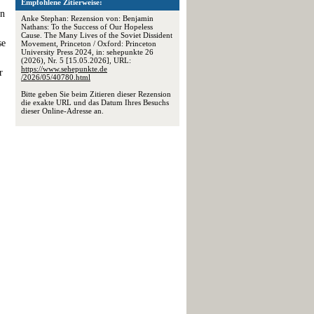
Empfohlene Zitierweise:
on
Anke Stephan: Rezension von: Benjamin
Nathans: To the Success of Our Hopeless
Cause. The Many Lives of the Soviet Dissident
se
Movement, Princeton / Oxford: Princeton
University Press 2024, in: sehepunkte 26
(2026), Nr. 5 [15.05.2026], URL:
https://www.sehepunkte.de
r
/2026/05/40780.html
Bitte geben Sie beim Zitieren dieser Rezension
die exakte URL und das Datum Ihres Besuchs
dieser Online-Adresse an.