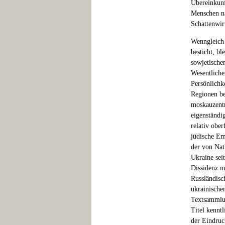
Übereinkunf
Menschen na
Schattenwir
Wenngleich 
besticht, b
sowjetische
Wesentliche
Persönlichk
Regionen be
moskauzentr
eigenständi
relativ ober
jüdische Em
der von Nat
Ukraine sei
Dissidenz m
Russländisc
ukrainische
Textsammlun
Titel kennt
der Eindruc