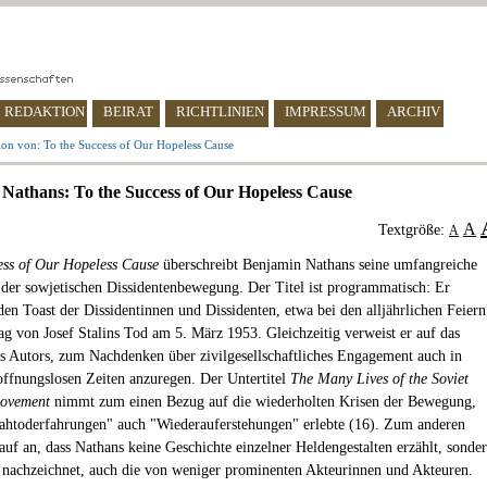
REDAKTION
BEIRAT
RICHTLINIEN
IMPRESSUM
ARCHIV
ion von: To the Success of Our Hopeless Cause
Nathans: To the Success of Our Hopeless Cause
A
Textgröße:
A
ess of Our Hopeless Cause
überschreibt Benjamin Nathans seine umfangreiche
 der sowjetischen Dissidentenbewegung. Der Titel ist programmatisch: Er
den Toast der Dissidentinnen und Dissidenten, etwa bei den alljährlichen Feiern
ag von Josef Stalins Tod am 5. März 1953. Gleichzeitig verweist er auf das
s Autors, zum Nachdenken über zivilgesellschaftliches Engagement auch in
offnungslosen Zeiten anzuregen. Der Untertitel
The Many Lives of the Soviet
Movement
nimmt zum einen Bezug auf die wiederholten Krisen der Bewegung,
ahtoderfahrungen" auch "Wiederauferstehungen" erlebte (16). Zum anderen
rauf an, dass Nathans keine Geschichte einzelner Heldengestalten erzählt, sonde
 nachzeichnet, auch die von weniger prominenten Akteurinnen und Akteuren.