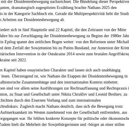
it der Dissidentenbewegung nachzeichnet. Die Bündelung dieser Perspektive
eganten, dramaturgisch zugespitzten Erzählung brachte Nathans 2025 den
is in der Kategorie Sachbuch ein. Gerade die Multiperspektivität hebt die Studi
n Arbeiten zur Dissidentenbewegung ab.
iedert sich in fünf Hauptteile und 22 Kapitel, die den Zeitraum von der Mitte
Jahre bis zur Zerschlagung der Dissidentenbewegung zu Beginn der 1980er Jah
in Epilog spannt den zeitlichen Bogen weiter: von den Reformen unter Michail
d dem Zerfall der Sowjetunion bis zu Putins Russland, zur Annexion der Kri
itärischen Intervention in der Ostukraine 2014 sowie zum brutalen Angriffskrie
kraine seit 2022.
en Kapitel haben essayistischen Charakter und lassen sich auch unabhängig
 lesen. Überzeugend ist, wie Nathans die Etappen der Dissidentenbewegung in
zialhistorische Zusammenhänge und den internationalen Kontext einbettet.
en sind vor allem seine Ausführungen zur Rechtsauffassung und Rechtspraxis 
nion, zu Staat und Gesellschaft unter Nikita Chruščev und Leonid Brežnev, zu
chichten durch den Eisernen Vorhang und zum internationalen
htsdiskurs. Zugleich macht Nathans deutlich, dass sich die Bewegung trotz
Aufmerksamkeit im Westen zunehmend von der Gesellschaft entfremdete, aus
vorgegangen war. Ihr fehlten konkrete Konzepte für politische oder ökonomisch
udem hielt die Mehrheit der Sowjetbürgerinnen und -bürger an einer stillen