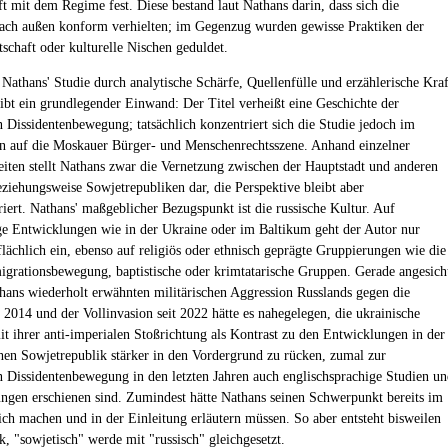
t mit dem Regime fest. Diese bestand laut Nathans darin, dass sich die
ch außen konform verhielten; im Gegenzug wurden gewisse Praktiken der
tschaft oder kulturelle Nischen geduldet.
Nathans' Studie durch analytische Schärfe, Quellenfülle und erzählerische Kraf
leibt ein grundlegender Einwand: Der Titel verheißt eine Geschichte der
n Dissidentenbewegung; tatsächlich konzentriert sich die Studie jedoch im
n auf die Moskauer Bürger- und Menschenrechtsszene. Anhand einzelner
eiten stellt Nathans zwar die Vernetzung zwischen der Hauptstadt und anderen
ziehungsweise Sowjetrepubliken dar, die Perspektive bleibt aber
iert. Nathans' maßgeblicher Bezugspunkt ist die russische Kultur. Auf
ge Entwicklungen wie in der Ukraine oder im Baltikum geht der Autor nur
flächlich ein, ebenso auf religiös oder ethnisch geprägte Gruppierungen wie die
igrationsbewegung, baptistische oder krimtatarische Gruppen. Gerade angesich
hans wiederholt erwähnten militärischen Aggression Russlands gegen die
t 2014 und der Vollinvasion seit 2022 hätte es nahegelegen, die ukrainische
it ihrer anti-imperialen Stoßrichtung als Kontrast zu den Entwicklungen in der
hen Sowjetrepublik stärker in den Vordergrund zu rücken, zumal zur
n Dissidentenbewegung in den letzten Jahren auch englischsprachige Studien u
gen erschienen sind. Zumindest hätte Nathans seinen Schwerpunkt bereits im
lich machen und in der Einleitung erläutern müssen. So aber entsteht bisweilen
k, "sowjetisch" werde mit "russisch" gleichgesetzt.