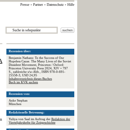
-
-
-
Presse
Partner
Datenschutz
Hilfe
Rezension über:
Benjamin Nathans: To the Success of Our
A
Hopeless Cause. The Many Lives of the Soviet
Dissident Movement, Princeton / Oxford:
Princeton University Press 2024, XIV + 797
S., zahlreiche s/w-Abb., ISBN 978-0-691-
25558-3, USD 24,95
Inhaltsverzeichnis dieses Buches
Buch im KVK suchen
Rezension von:
Anke Stephan
München
Redaktionelle Betreuung:
rn
Yuliya von Saal im Auftrag der
Redaktion der
Vierteljahrshefte für Zeitgeschichte