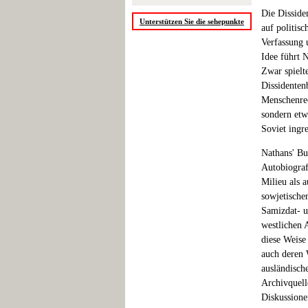
Die Disside
Unterstützen Sie die sehepunkte
auf politis
Verfassung 
Idee führt 
Zwar spielt
Dissidenten
Menschenrec
sondern etw
Soviet ingre
Nathans' Bu
Autobiograf
Milieu als 
sowjetische
Samizdat- u
westlichen 
diese Weise
auch deren 
ausländisch
Archivquel
Diskussione