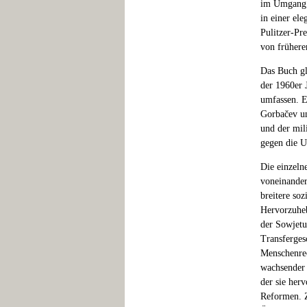
im Umgang m
in einer el
Pulitzer-Pre
von frühere
Das Buch gl
der 1960er 
umfassen. E
Gorbačev un
und der mil
gegen die U
Die einzeln
voneinander
breitere so
Hervorzuheb
der Sowjetu
Transferges
Menschenrec
wachsender 
der sie her
Reformen. Z