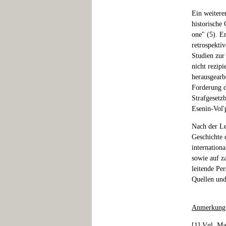
Ein weitere
historische 
one" (5). E
retrospekti
Studien zur
nicht rezipi
herausgearbe
Forderung 
Strafgesetz
Esenin-Vol'
Nach der Le
Geschichte 
internationa
sowie auf z
leitende Pe
Quellen und
Anmerkung
[
1
] Vgl. Ma