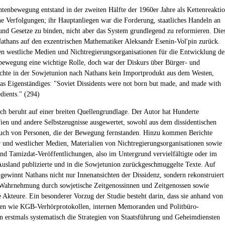
ntenbewegung entstand in der zweiten Hälfte der 1960er Jahre als Kettenreakti
che Verfolgungen; ihr Hauptanliegen war die Forderung, staatliches Handeln an
und Gesetze zu binden, nicht aber das System grundlegend zu reformieren. Die
Nathans auf den exzentrischen Mathematiker Aleksandr Esenin-Vol'pin zurück.
en westliche Medien und Nichtregierungsorganisationen für die Entwicklung de
bewegung eine wichtige Rolle, doch war der Diskurs über Bürger- und
hte in der Sowjetunion nach Nathans kein Importprodukt aus dem Westen,
as Eigenständiges: "Soviet Dissidents were not born but made, and made with
dients." (294)
ch beruht auf einer breiten Quellengrundlage. Der Autor hat Hunderte
ien und andere Selbstzeugnisse ausgewertet, sowohl aus dem dissidentischen
auch von Personen, die der Bewegung fernstanden. Hinzu kommen Berichte
r und westlicher Medien, Materialien von Nichtregierungsorganisationen sowie
nd Tamizdat-Veröffentlichungen, also im Untergrund vervielfältigte oder im
Ausland publizierte und in die Sowjetunion zurückgeschmuggelte Texte. Auf
 gewinnt Nathans nicht nur Innenansichten der Dissidenz, sondern rekonstruiert
Wahrnehmung durch sowjetische Zeitgenossinnen und Zeitgenossen sowie
e Akteure. Ein besonderer Vorzug der Studie besteht darin, dass sie anhand von
len wie KGB-Verhörprotokollen, internen Memoranden und Politbüro-
n erstmals systematisch die Strategien von Staatsführung und Geheimdiensten