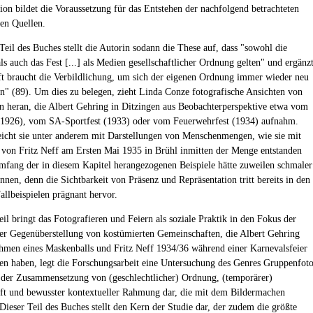
tion bildet die Voraussetzung für das Entstehen der nachfolgend betrachteten
hen Quellen.
Teil des Buches stellt die Autorin sodann die These auf, dass "sowohl die
ls auch das Fest [...] als Medien gesellschaftlicher Ordnung gelten" und ergänzt
ft braucht die Verbildlichung, um sich der eigenen Ordnung immer wieder neu
rn" (89). Um dies zu belegen, zieht Linda Conze fotografische Ansichten von
 heran, die Albert Gehring in Ditzingen aus Beobachterperspektive etwa vom
(1926), vom SA-Sportfest (1933) oder vom Feuerwehrfest (1934) aufnahm.
eicht sie unter anderem mit Darstellungen von Menschenmengen, wie sie mit
on Fritz Neff am Ersten Mai 1935 in Brühl inmitten der Menge entstanden
mfang der in diesem Kapitel herangezogenen Beispiele hätte zuweilen schmaler
nnen, denn die Sichtbarkeit von Präsenz und Repräsentation tritt bereits in den
allbeispielen prägnant hervor.
eil bringt das Fotografieren und Feiern als soziale Praktik in den Fokus der
der Gegenüberstellung von kostümierten Gemeinschaften, die Albert Gehring
men eines Maskenballs und Fritz Neff 1934/36 während einer Karnevalsfeier
 haben, legt die Forschungsarbeit eine Untersuchung des Genres Gruppenfot
h der Zusammensetzung von (geschlechtlicher) Ordnung, (temporärer)
t und bewusster kontextueller Rahmung dar, die mit dem Bildermachen
Dieser Teil des Buches stellt den Kern der Studie dar, der zudem die größte