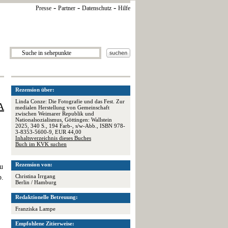
-
-
-
Presse
Partner
Datenschutz
Hilfe
Rezension über:
Linda Conze: Die Fotografie und das Fest. Zur
A
medialen Herstellung von Gemeinschaft
zwischen Weimarer Republik und
Nationalsozialismus, Göttingen: Wallstein
2025, 340 S., 194 Farb-, s/w-Abb., ISBN 978-
3-8353-5600-9, EUR 44,00
Inhaltsverzeichnis dieses Buches
Buch im KVK suchen
Rezension von:
zu
Christina Irrgang
b.
Berlin / Hamburg
Redaktionelle Betreuung:
Franziska Lampe
Empfohlene Zitierweise: