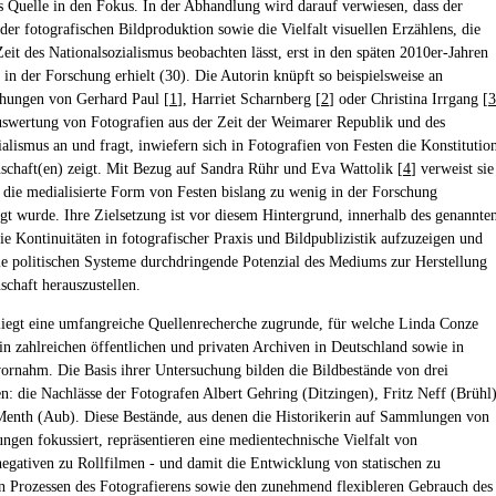
ls Quelle in den Fokus. In der Abhandlung wird darauf verwiesen, dass der
der fotografischen Bildproduktion sowie die Vielfalt visuellen Erzählens, die
Zeit des Nationalsozialismus beobachten lässt, erst in den späten 2010er-Jahren
 in der Forschung erhielt (30). Die Autorin knüpft so beispielsweise an
chungen von Gerhard Paul [
1
], Harriet Scharnberg [
2
] oder Christina Irrgang [
3
uswertung von Fotografien aus der Zeit der Weimarer Republik und des
ialismus an und fragt, inwiefern sich in Fotografien von Festen die Konstitutio
chaft(en) zeigt. Mit Bezug auf Sandra Rühr und Eva Wattolik [
4
] verweist sie
s die medialisierte Form von Festen bislang zu wenig in der Forschung
igt wurde. Ihre Zielsetzung ist vor diesem Hintergrund, innerhalb des genannte
ie Kontinuitäten in fotografischer Praxis und Bildpublizistik aufzuzeigen und
ie politischen Systeme durchdringende Potenzial des Mediums zur Herstellung
chaft herauszustellen.
liegt eine umfangreiche Quellenrecherche zugrunde, für welche Linda Conze
in zahlreichen öffentlichen und privaten Archiven in Deutschland sowie in
vornahm. Die Basis ihrer Untersuchung bilden die Bildbestände von drei
n: die Nachlässe der Fotografen Albert Gehring (Ditzingen), Fritz Neff (Brühl)
nth (Aub). Diese Bestände, aus denen die Historikerin auf Sammlungen von
ungen fokussiert, repräsentieren eine medientechnische Vielfalt von
negativen zu Rollfilmen - und damit die Entwicklung von statischen zu
 Prozessen des Fotografierens sowie den zunehmend flexibleren Gebrauch des