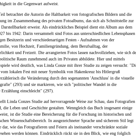
higkeit in die Gegenwart aufweist.
eil betrachtet die Autorin die Haltbarkeit von fotografischen Bildern und die
tung im Zusammenhang des privaten Fotoalbums, das sich als Schnittstelle zur
 Darstellbarkeit erweist. Als eindrückliches Beispiel dient ein Album aus dem
27 bis 1942: Darin versammelt sind Fotos aus unterschiedlichen Lebensphasen
gen Besitzerin und verschiedenartigen Festen - Aufnahmen von der
milie, von Hochzeit, Familiengründung, dem Berufsalltag, der
rlichkeit und Freizeit. Die arrangierten Fotos lassen nachvollziehen, wie sich d
 politische Raum zunehmend auch im Privaten abbildete. Hier und mittels
ispiele wird deutlich, was Linda Conze mit ihrer Studie zu zeigen versucht: "Di
 vom lokalen Fest mit neuer Symbolik von Hakenkreuz bis Hitlergruß
erzählerisch die Veränderung durch den sogenannten 'Anschluss' in die visuelle
grafie" (293) und sie markieren, wie sich "politischer Wandel in die
e Erzählung einschleicht" (297).
tellt Linda Conzes Studie auf hervorragende Weise zur Schau, dass Fotografien
d, die Leben und Geschichte gestalten. Wenngleich das Buch insgesamt einige
eist, ist die Studie eine Bereicherung für die Forschung im historischen und
ischen Wissenschaftsbereich. In ausgezeichneter Sprache und sicherem Stil legt
 dar, wie das Fotografieren und Feiern als ineinander verschränkte soziale
esehen werden können. Eindrücklich rückt sie in den Blick, wie eng folglich