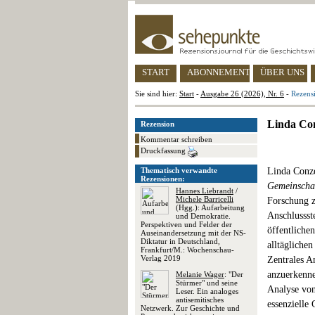
START
ABONNEMENT
ÜBER UNS
Sie sind hier:
Start
-
Ausgabe 26 (2026), Nr. 6
-
Rezensi
Linda Con
Rezension
Kommentar schreiben
Druckfassung
Thematisch verwandte
Linda Conz
Rezensionen:
Gemeinschaf
Hannes Liebrandt
/
Michele Barricelli
Forschung z
(Hgg.): Aufarbeitung
Anschlussst
und Demokratie.
Perspektiven und Felder der
öffentliche
Auseinandersetzung mit der NS-
Diktatur in Deutschland,
alltäglichen
Frankfurt/M.: Wochenschau-
Verlag 2019
Zentrales An
anzuerkenne
Melanie Wager
: "Der
Stürmer" und seine
Analyse von
Leser. Ein analoges
antisemitisches
essenzielle 
Netzwerk. Zur Geschichte und