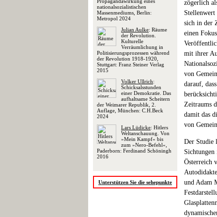
Propagandawirkung eines
zögerlich a
nationalsozialistischen
Stellenwert 
Massenmediums, Berlin:
Metropol 2024
sich in der 
Julian Aulke
: Räume
einen Fokus
der Revolution.
Kulturelle
Veröffentli
Verräumlichung in
Politisierungsprozessen während
mit ihrer A
der Revolution 1918-1920,
Nationalsoz
Stuttgart: Franz Steiner Verlag
2015
von Gemeins
Volker Ullrich
:
darauf, das
Schicksalsstunden
einer Demokratie. Das
berücksicht
aufhaltsame Scheitern
Zeitraums d
der Weimarer Republik, 2.
Auflage, München: C.H.Beck
damit das d
2024
von Gemeins
Lars Lüdicke
: Hitlers
Weltanschauung. Von
»Mein Kampf« bis
Der Studie 
zum »Nero-Befehl«,
Paderborn: Ferdinand Schöningh
Sichtungen 
2016
Österreich 
Autodidakte
und Adam Me
Unterstützen Sie die sehepunkte
Festdarstell
Glasplatten
dynamischen