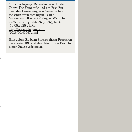
Christina Irrgang: Rezension von: Linda
Conze: Die Fotografie und das Fest. Zur
medialen Herstellung von Gemeinschaft
zwischen Weimarer Republik und
Nationalsozialismus, Göttingen: Wallstein
2025, in: sehepunkte 26 (2026), Nr. 6
[15.06.2026], URL:
]
https://www.sehepunkte.de
/2026/06/40547.html
n
Bitte geben Sie beim Zitieren dieser Rezension
die exakte URL und das Datum Ihres Besuchs
dieser Online-Adresse an.
n
,