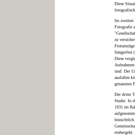
Diese Situa
fotografisc
Im zweiten 
Fotografie a
"Gesellscha
zu versiche
Festumzügen
Sängerfest 
Diese vergl
Aufnahmen v
sind. Der U
ausfallen kö
genannten F
Der dritte T
Studie. In 
1931 im Rah
aufgenommen
hinsichtlic
Gemeinschaf
einhergeht. 