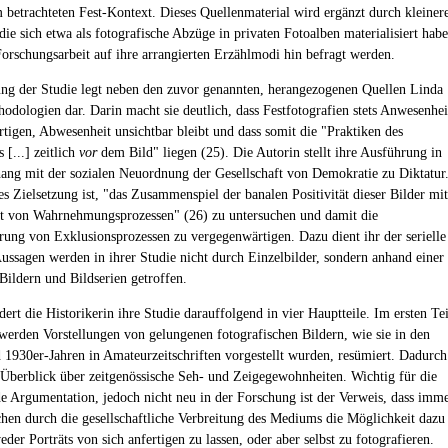
betrachteten Fest-Kontext. Dieses Quellenmaterial wird ergänzt durch kleiner
die sich etwa als fotografische Abzüge in privaten Fotoalben materialisiert hab
Forschungsarbeit auf ihre arrangierten Erzählmodi hin befragt werden.
ung der Studie legt neben den zuvor genannten, herangezogenen Quellen Linda
odologien dar. Darin macht sie deutlich, dass Festfotografien stets Anwesenhei
tigen, Abwesenheit unsichtbar bleibt und dass somit die "Praktiken des
 [...] zeitlich
vor
dem Bild" liegen (25). Die Autorin stellt ihre Ausführung in
g mit der sozialen Neuordnung der Gesellschaft von Demokratie zu Diktatur
s Zielsetzung ist, "das Zusammenspiel der banalen Positivität dieser Bilder mit
ät von Wahrnehmungsprozessen" (26) zu untersuchen und damit die
erung von Exklusionsprozessen zu vergegenwärtigen. Dazu dient ihr der serielle
Aussagen werden in ihrer Studie nicht durch Einzelbilder, sondern anhand einer
Bildern und Bildserien getroffen.
dert die Historikerin ihre Studie darauffolgend in vier Hauptteile. Im ersten Tei
werden Vorstellungen von gelungenen fotografischen Bildern, wie sie in den
 1930er-Jahren in Amateurzeitschriften vorgestellt wurden, resümiert. Dadurch
n Überblick über zeitgenössische Seh- und Zeigegewohnheiten. Wichtig für die
e Argumentation, jedoch nicht neu in der Forschung ist der Verweis, dass imm
en durch die gesellschaftliche Verbreitung des Mediums die Möglichkeit dazu
eder Porträts von sich anfertigen zu lassen, oder aber selbst zu fotografieren.