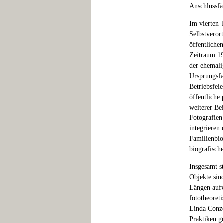
Anschlussfä
Im vierten T
Selbstveror
öffentlichen
Zeitraum 19
der ehemali
Ursprungsfa
Betriebsfeie
öffentliche
weiterer Be
Fotografien
integrieren 
Familienbio
biografisch
Insgesamt s
Objekte sin
Längen aufw
fototheoret
Linda Conze
Praktiken g