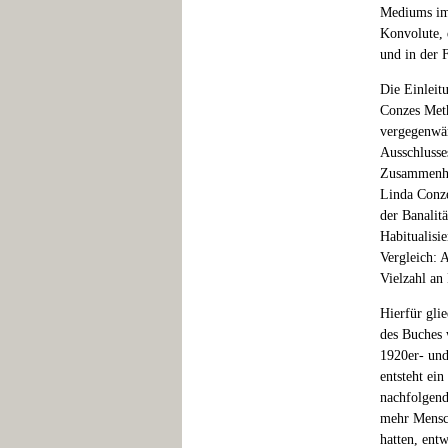
Mediums im 
Konvolute, 
und in der 
Die Einleit
Conzes Meth
vergegenwär
Ausschlusses
Zusammenhan
Linda Conze
der Banalit
Habitualisi
Vergleich: 
Vielzahl an 
Hierfür glie
des Buches 
1920er- und
entsteht ei
nachfolgend
mehr Mensch
hatten, entw