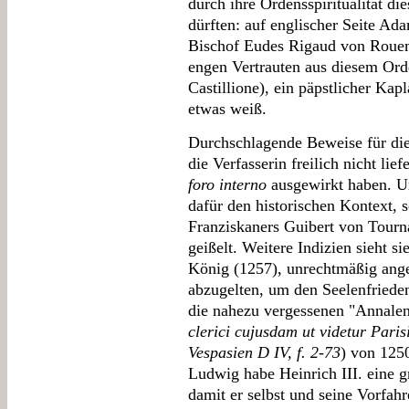
durch ihre Ordensspiritualität d
dürften: auf englischer Seite Ad
Bischof Eudes Rigaud von Rouen;
engen Vertrauten aus diesem Or
Castillione), ein päpstlicher Ka
etwas weiß.
Durchschlagende Beweise für die
die Verfasserin freilich nicht lie
foro interno
ausgewirkt haben. Um
dafür den historischen Kontext, 
Franziskaners Guibert von Tourna
geißelt. Weitere Indizien sieht s
König (1257), unrechtmäßig ang
abzugelten, um den Seelenfriede
die nahezu vergessenen "Annalen
clerici cujusdam ut videtur Paris
Vespasien D IV, f. 2-73
) von 1250
Ludwig habe Heinrich III. eine
damit er selbst und seine Vorfah