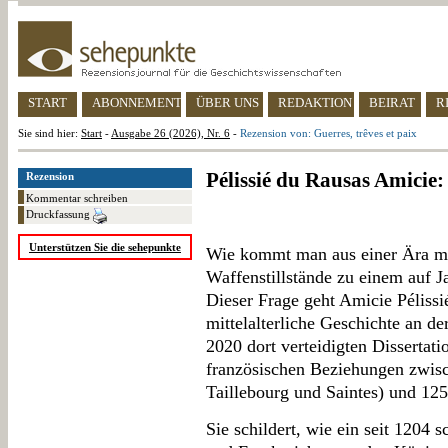
START
ABONNEMENT
ÜBER UNS
REDAKTION
BEIRAT
R
Sie sind hier:
Start
-
Ausgabe 26 (2026), Nr. 6
-
Rezension von: Guerres, trêves et paix
Pélissié du Rausas Amicie: 
Rezension
Kommentar schreiben
Druckfassung
Unterstützen Sie die sehepunkte
Wie kommt man aus einer Ära mili
Waffenstillstände zu einem auf J
Dieser Frage geht Amicie Pélissi
mittelalterliche Geschichte an de
2020 dort verteidigten Dissertati
französischen Beziehungen zwisc
Taillebourg und Saintes) und 125
Sie schildert, wie ein seit 1204