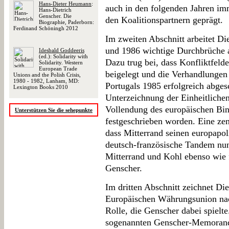
Hans-Dieter Heumann
:
auch in den folgenden Jahren i
Hans-Dietrich
Genscher. Die
den Koalitionspartnern geprägt.
Biographie, Paderborn:
Ferdinand Schöningh 2012
Im zweiten Abschnitt arbeitet D
und 1986 wichtige Durchbrüche a
Idesbald Goddeeris
(ed.): Solidarity with
Dazu trug bei, dass Konfliktfelder
Solidarity. Western
European Trade
beigelegt und die Verhandlungen
Unions and the Polish Crisis,
1980 - 1982, Lanham, MD:
Portugals 1985 erfolgreich abge
Lexington Books 2010
Unterzeichnung der Einheitliche
Vollendung des europäischen Bin
Unterstützen Sie die sehepunkte
festgeschrieben worden. Eine zent
dass Mitterrand seinen europapol
deutsch-französische Tandem nun 
Mitterrand und Kohl ebenso wie
Genscher.
Im dritten Abschnitt zeichnet D
Europäischen Währungsunion nach
Rolle, die Genscher dabei spielte
sogenannten Genscher-Memoran