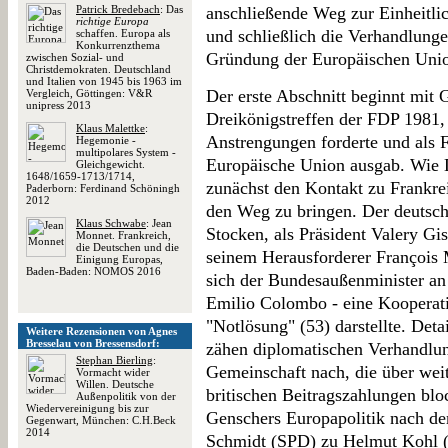
Patrick Bredebach
: Das
anschließende Weg zur Einheitli
richtige Europa
und schließlich die Verhandlunge
schaffen. Europa als
Konkurrenzthema
Gründung der Europäischen Unio
zwischen Sozial- und
Christdemokraten. Deutschland
und Italien von 1945 bis 1963 im
Der erste Abschnitt beginnt mit 
Vergleich, Göttingen: V&R
unipress 2013
Dreikönigstreffen der FDP 1981, i
Klaus Malettke
:
Anstrengungen forderte und als F
Hegemonie -
multipolares System -
Europäische Union ausgab. Wie 
Gleichgewicht.
1648/1659-1713/1714,
zunächst den Kontakt zu Frankre
Paderborn: Ferdinand Schöningh
2012
den Weg zu bringen. Der deutsch-
Klaus Schwabe
: Jean
Stocken, als Präsident Valery Gi
Monnet. Frankreich,
die Deutschen und die
seinem Herausforderer François 
Einigung Europas,
Baden-Baden: NOMOS 2016
sich der Bundesaußenminister an
Emilio Colombo - eine Kooperati
"Notlösung" (53) darstellte. Detai
Weitere Rezensionen von Agnes
Bresselau von Bressensdorf:
zähen diplomatischen Verhandlu
Stephan Bierling
:
Gemeinschaft nach, die über wei
Vormacht wider
Willen. Deutsche
britischen Beitragszahlungen bloc
Außenpolitik von der
Wiedervereinigung bis zur
Genschers Europapolitik nach d
Gegenwart, München: C.H.Beck
2014
Schmidt (SPD) zu Helmut Kohl 