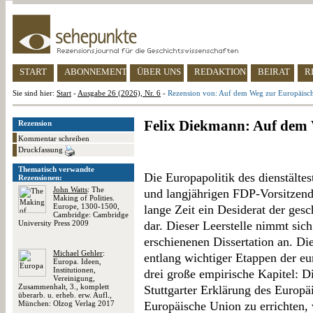
START
ABONNEMENT
ÜBER UNS
REDAKTION
BEIRAT
R
Sie sind hier:
Start
-
Ausgabe 26 (2026), Nr. 6
-
Rezension von: Auf dem Weg zur Europäisc
Felix Diekmann: Auf dem
Rezension
Kommentar schreiben
Druckfassung
Thematisch verwandte
Die Europapolitik des dienstält
Rezensionen:
John Watts
: The
und langjährigen FDP-Vorsitzende
Making of Polities.
Europe, 1300-1500,
lange Zeit ein Desiderat der ges
Cambridge: Cambridge
University Press 2009
dar. Dieser Leerstelle nimmt sic
erschienenen Dissertation an. Die
Michael Gehler
:
entlang wichtiger Etappen der eu
Europa. Ideen,
Institutionen,
drei große empirische Kapitel: D
Vereinigung,
Zusammenhalt, 3., komplett
Stuttgarter Erklärung des Europäi
überarb. u. erheb. erw. Aufl.,
München: Olzog Verlag 2017
Europäische Union zu errichten,