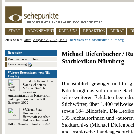
START
ABONNEMENT
ÜBER UNS
REDAKTION
BEIRAT
R
Sie sind hier:
Start
-
Ausgabe 2 (2002), Nr. 4
-
Rezension von: Stadtlexikon Nürnberg
Michael Diefenbacher / Ru
Rezension
Kommentar schreiben
Stadtlexikon Nürnberg
Druckfassung
Weitere Rezensionen von Nils
Freytag:
Christoph Nonn
: Eine
Buchstäblich gewogen und für gu
Stadt sucht einen
Mörder. Gerücht,
Kilo bringt das voluminöse Nac
Gewalt und
Antisemitismus im Kaiserreich,
seine weiteren Eckdaten beeindr
Göttingen: Vandenhoeck &
Ruprecht 2002
Stichwörter, über 1.400 teilweis
Wolfram Pyta
:
sowie 184 Bildtafeln. Die Lexik
Hindenburg.
Herrschaft zwischen
135 Fachautorinnen und -autoren
Hohenzollern und
Stadtarchivs (Michael Diefenbach
Hitler, München: Siedler 2007
und Fränkische Landesgeschichte