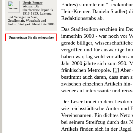
Ursula Büttner
:
Endres) stimmte ein "Lexikonbü
Weimar. Die
überforderte Republik
Hein-Kremer, Daniela Stadler) di
1918-1933. Leistung
und Versagen in Staat,
Redaktionsstabs ab.
Gesellschaft, Wirtschaft und
Kultur, Stuttgart: Klett-Cotta 2008
Das Stadtlexikon erschien im De
immerhin 5000 - war noch vor We
Unterstützen Sie die sehepunkte
gerade billiger, wissenschaftlich
vergriffen und für auswärtige I
haben war, lag wohl vor allem a
Jahr 2000 jährte sich zum 950. 
fränkischen Metropole. [
1
] Aber
bestimmt auch daran, dass man si
zwischen einzelnen Artikeln hin
wieder auf interessante und reizv
Der Leser findet in dem Lexikon
wie reichsstädtische Ämter und 
Vereinsnamen. Ein dichtes Netz v
bei seinem Streifzug durch das
Artikels finden sich in der Rege