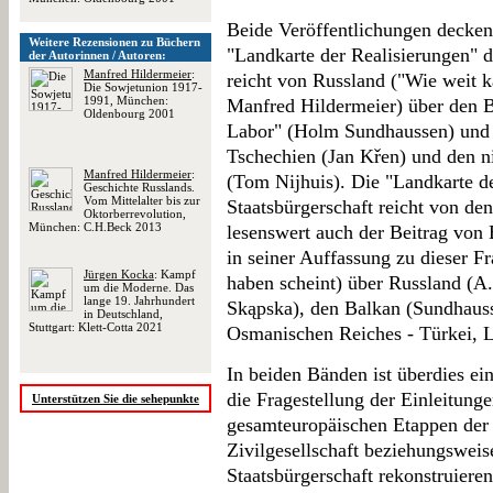
Beide Veröffentlichungen decken
Weitere Rezensionen zu Büchern
"Landkarte der Realisierungen" d
der Autorinnen / Autoren:
Manfred Hildermeier
:
reicht von Russland ("Wie weit k
Die Sowjetunion 1917-
1991, München:
Manfred Hildermeier) über den B
Oldenbourg 2001
Labor" (Holm Sundhaussen) und B
Tschechien (Jan Křen) und den n
Manfred Hildermeier
:
(Tom Nijhuis). Die "Landkarte d
Geschichte Russlands.
Vom Mittelalter bis zur
Staatsbürgerschaft reicht von den
Oktorberrevolution,
München: C.H.Beck 2013
lesenswert auch der Beitrag von E
in seiner Auffassung zu dieser F
Jürgen Kocka
: Kampf
haben scheint) über Russland (A
um die Moderne. Das
lange 19. Jahrhundert
Skąpska), den Balkan (Sundhauss
in Deutschland,
Stuttgart: Klett-Cotta 2021
Osmanischen Reiches - Türkei, Li
In beiden Bänden ist überdies ei
die Fragestellung der Einleitung
Unterstützen Sie die sehepunkte
gesamteuropäischen Etappen der 
Zivilgesellschaft beziehungsweis
Staatsbürgerschaft rekonstruieren