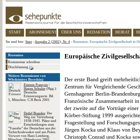
START
ABONNEMENT
ÜBER UNS
REDAKTION
BEIRAT
R
Sie sind hier:
Start
-
Ausgabe 2 (2002), Nr. 4
-
Rezension: Europäische Zivilgesellschaft in O
Europäische Zivilgesellsch
Rezension
Kommentar schreiben
Druckfassung
Weitere Rezensionen von
Der erste Band greift mehrheitli
Włodzimierz Borodziej:
Etienne François
/
Zentrum für Vergleichende Ges
Hagen Schulze
(Hgg.):
Deutsche
Genshagener Berlin-Brandenburgi
Erinnerungsorte. Bd.
1, München: C.H.Beck 2001
Französische Zusammenarbeit in 
der zweite auf die Vorträge ein
Detlef Brandes
: Der
Körber-Stiftung 1999 ausgerichte
Weg zur Vertreibung
1938-1945. Pläne und
Fragestellung und Forschungsge
Entscheidungen zum
"Transfer" der Deutschen aus der
Jürgen Kocka und Klaus von Bey
Tschechoslowakei und aus Polen.
Vorwort von Hans Lemberg,
Christoph Conrad und Kocka sow
München: Oldenbourg 2001