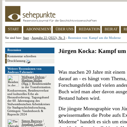
START
ABONNEMENT
ÜBER UNS
REDAKTION
BEIRAT
R
Sie sind hier:
Start
-
Ausgabe 22 (2022), Nr. 3
-
Rezension von: Kampf um die Moderne
Jürgen Kocka: Kampf um
Rezension
Kommentar schreiben
Druckfassung
Weitere Rezensionen von
Was machen 20 Jahre mit einem 
Andreas Fahrmeir:
Wolfgang Dobras
/
darauf an - es hängt vom Thema,
Matthias Müller
(Hgg.): Residenzstädte
Forschungsfelds und vielen ande
in der Transformation.
Konkurrenzen, Residenzverlust
Buch wird man aber davon ausge
und kulturelles Erbe als
Bestand haben wird.
Herausforderung. Tagungsband
der 60. Jahrestagung des
Südwestdeutschen Arbeitskreises
für Stadtgeschichtsforschung,
Die jüngste Monographie von Jü
Göttingen: Vandenhoeck &
gewissermaßen die Probe aufs 
Ruprecht 2024
Moderne" handelt es sich um ein
Simon Burrows
/
Jonathan Conlin
/