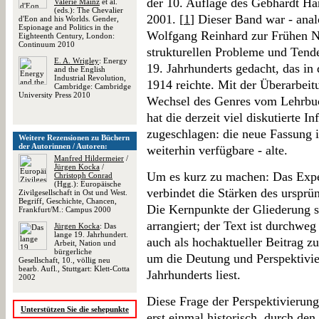
der 10. Auflage des Gebhardt Ha
Valerie Mainz
et al.
(eds.): The Chevalier
2001. [
1
] Dieser Band war - ana
d'Eon and his Worlds. Gender,
Espionage and Politics in the
Wolfgang Reinhard zur Frühen N
Eighteenth Century, London:
Continuum 2010
strukturellen Probleme und Tend
E. A. Wrigley
: Energy
19. Jahrhunderts gedacht, das in
and the English
Industrial Revolution,
1914 reichte. Mit der Überarbeit
Cambridge: Cambridge
University Press 2010
Wechsel des Genres vom Lehrbuc
hat die derzeit viel diskutierte In
zugeschlagen: die neue Fassung is
Weitere Rezensionen zu Büchern
der Autorinnen / Autoren:
weiterhin verfügbare - alte.
Manfred Hildermeier
/
Jürgen Kocka
/
Um es kurz zu machen: Das Expe
Christoph Conrad
(Hgg.): Europäische
verbindet die Stärken des urspr
Zivilgesellschaft in Ost und West.
Begriff, Geschichte, Chancen,
Die Kernpunkte der Gliederung si
Frankfurt/M.: Campus 2000
arrangiert; der Text ist durchweg 
Jürgen Kocka
: Das
lange 19. Jahrhundert.
auch als hochaktueller Beitrag z
Arbeit, Nation und
bürgerliche
um die Deutung und Perspektivie
Gesellschaft, 10., völlig neu
bearb. Aufl., Stuttgart: Klett-Cotta
Jahrhunderts liest.
2002
Diese Frage der Perspektivierung
Unterstützen Sie die sehepunkte
erst einmal historisch, durch de