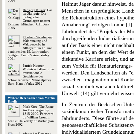
2004
Helmut Jäger darauf hinweist, das
Menschen in ursprüngliche Landsc
Hansjörg Küster
: Das
ist Ökologie. Die
die Rekonstruktion eines hypothe
biologischen
Grundlagen unserer
Annäherung" erfolgen könne.[
1
]
Existenz, München: C.H.Beck
2005
Jahrhundert des "Projekts der Mo
Elisabeth Weinberger
:
durchgreifenden Industrialisier
Waldnutzung und
auf der Basis einer nicht nachhal
Waldgewerbe in
Altbayern im 18. und
einem Punkt, an dem der Wert de
beginnenden 19. Jahrhundert,
Stuttgart: Franz Steiner Verlag
diskursive Karriere erlebt, und
2001
zum Vorbild für Renaturierungs-
Patrick Kupper
:
Wildnis schaffen. Eine
werden. Den Landschaften als "e
transnationale
Geschichte des
zwischen Imagination und Konkre
Schweizerischen Nationalparks,
Bern: Haupt Verlag 2012
sozial, sinnlich wie auch kultur
Umwelt (14) gilt vermehrt wissen
Weitere Rezensionen von Martin
Knoll:
Im Zentrum der Beck'schen Unter
Mark Cioc
: The Rhine.
An Eco-Biography,
sozioökonomischer Transformati
1815-2000. Foreword
Jahrhunderts. Diese führte auf d
by William Cronon,
Seattle: University of Washington
genossenschaftlichen Subsistenzw
Press 2002
individualisiertem Grundeigentum
Alexander Demandt
: