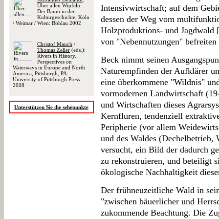
Über allen Wipfeln.
Intensivwirtschaft; auf dem Geb
Der Baum in der
Kulturgeschichte, Köln
dessen der Weg vom multifunktio
/ Weimar / Wien: Böhlau 2002
Holzproduktions- und Jagdwald 
von "Nebennutzungen" befreiten F
Christof Mauch
/
Thomas Zeller
(eds.):
Rivers in History.
Beck nimmt seinen Ausgangspun
Perspectives on
Waterways in Europe and North
Naturempfinden der Aufklärer un
America, Pittsburgh, PA:
University of Pittsburgh Press
eine überkommene "Wildnis" und 
2008
vormodernen Landwirtschaft (19-
und Wirtschaften dieses Agrarsys
Unterstützen Sie die sehepunkte
Kernfluren, tendenziell extrakti
Peripherie (vor allem Weidewirt
und des Waldes (Dechelbetrieb, 
versucht, ein Bild der dadurch 
zu rekonstruieren, und beteiligt 
ökologische Nachhaltigkeit diese
Der frühneuzeitliche Wald in se
"zwischen bäuerlicher und Herrsc
zukommende Beachtung. Die Zuge