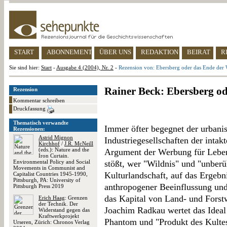
START
ABONNEMENT
ÜBER UNS
REDAKTION
BEIRAT
R
Sie sind hier:
Start
-
Ausgabe 4 (2004), Nr. 2
-
Rezension von: Ebersberg oder das Ende der 
Rainer Beck: Ebersberg od
Rezension
Kommentar schreiben
Druckfassung
Thematisch verwandte
Immer öfter begegnet der urbani
Rezensionen:
Astrid Mignon
Industriegesellschaften der intakt
Kirchhof
/
J.R. McNeill
(eds.): Nature and the
Argument der Werbung für Lebens
Iron Curtain.
Environmental Policy and Social
stößt, wer "Wildnis" und "unberü
Movements in Communist and
Kulturlandschaft, auf das Ergebni
Capitalist Countries 1945-1990,
Pittsburgh, PA: University of
anthropogener Beeinflussung und
Pittsburgh Press 2019
das Kapital von Land- und Forstw
Erich Haag
: Grenzen
der Technik. Der
Joachim Radkau wertet das Ideal 
Widerstand gegen das
Kraftwerkprojekt
Phantom und "Produkt des Kultes
Urseren, Zürich: Chronos Verlag