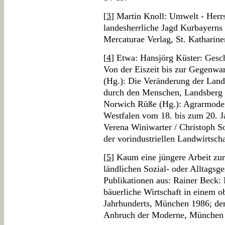
[
3
] Martin Knoll: Umwelt - Herrs
landesherrliche Jagd Kurbayerns 
Mercaturae Verlag, St. Katharine
[
4
] Etwa: Hansjörg Küster: Gesch
Von der Eiszeit bis zur Gegenw
(Hg.): Die Veränderung der Lan
durch den Menschen, Landsberg 1
Norwich Rüße (Hg.): Agrarmoder
Westfalen vom 18. bis zum 20. Ja
Verena Winiwarter / Christoph S
der vorindustriellen Landwirtscha
[
5
] Kaum eine jüngere Arbeit zu
ländlichen Sozial- oder Alltags
Publikationen aus: Rainer Beck:
bäuerliche Wirtschaft in einem o
Jahrhunderts, München 1986; der
Anbruch der Moderne, München