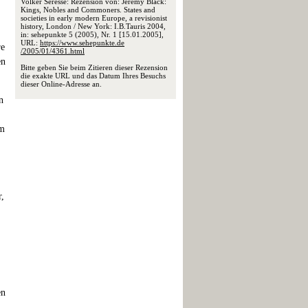
Volker Seresse: Rezension von: Jeremy Black:
Kings, Nobles and Commoners. States and
societies in early modern Europe, a revisionist
history, London / New York: I.B.Tauris 2004,
in: sehepunkte 5 (2005), Nr. 1 [15.01.2005],
URL:
https://www.sehepunkte.de
re
/2005/01/4361.html
en
Bitte geben Sie beim Zitieren dieser Rezension
die exakte URL und das Datum Ihres Besuchs
dieser Online-Adresse an.
n
um
r,
en