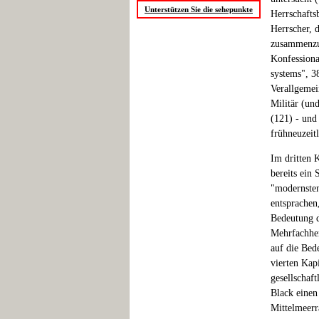
Unterstützen Sie die sehepunkte
Herrschafts
Herrscher, d
zusammenzua
Konfessional
systems", 3
Verallgemein
Militär (un
(121) - und
frühneuzeitl
Im dritten K
bereits ein 
"modernsten
entsprachen
Bedeutung d
Mehrfachher
auf die Bed
vierten Kap
gesellschaf
Black einen
Mittelmeerr