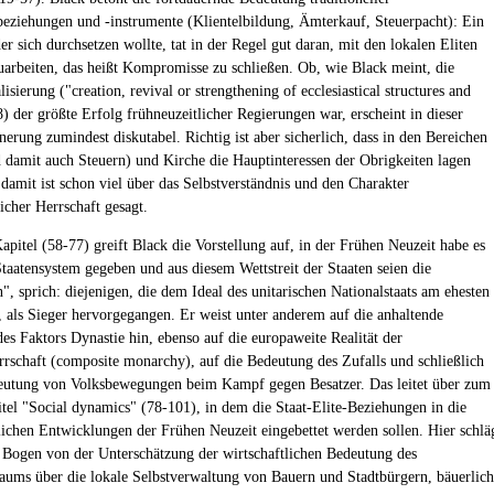
beziehungen und -instrumente (Klientelbildung, Ämterkauf, Steuerpacht): Ein
er sich durchsetzen wollte, tat in der Regel gut daran, mit den lokalen Eliten
rbeiten, das heißt Kompromisse zu schließen. Ob, wie Black meint, die
isierung ("creation, revival or strengthening of ecclesiastical structures and
8) der größte Erfolg frühneuzeitlicher Regierungen war, erscheint in dieser
erung zumindest diskutabel. Richtig ist aber sicherlich, dass in den Bereichen
d damit auch Steuern) und Kirche die Hauptinteressen der Obrigkeiten lagen
 damit ist schon viel über das Selbstverständnis und den Charakter
icher Herrschaft gesagt.
apitel (58-77) greift Black die Vorstellung auf, in der Frühen Neuzeit habe es
Staatensystem gegeben und aus diesem Wettstreit der Staaten seien die
", sprich: diejenigen, die dem Ideal des unitarischen Nationalstaats am ehesten
, als Sieger hervorgegangen. Er weist unter anderem auf die anhaltende
es Faktors Dynastie hin, ebenso auf die europaweite Realität der
rschaft (composite monarchy), auf die Bedeutung des Zufalls und schließlich
eutung von Volksbewegungen beim Kampf gegen Besatzer. Das leitet über zum
itel "Social dynamics" (78-101), in dem die Staat-Elite-Beziehungen in die
tlichen Entwicklungen der Frühen Neuzeit eingebettet werden sollen. Hier schlä
 Bogen von der Unterschätzung der wirtschaftlichen Bedeutung des
aums über die lokale Selbstverwaltung von Bauern und Stadtbürgern, bäuerlic