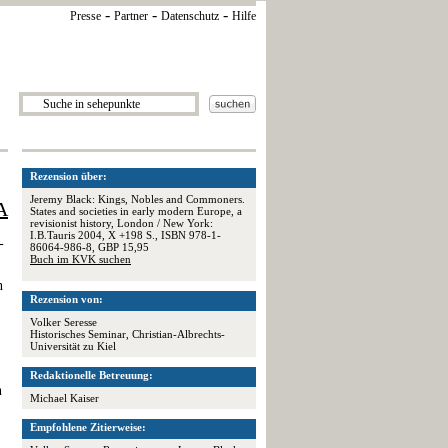
-
-
-
Presse
Partner
Datenschutz
Hilfe
Rezension über:
Jeremy Black: Kings, Nobles and Commoners.
A
States and societies in early modern Europe, a
revisionist history, London / New York:
I.B.Tauris 2004, X +198 S., ISBN 978-1-
-
86064-986-8, GBP 15,95
Buch im KVK suchen
n
Rezension von:
Volker Seresse
Historisches Seminar, Christian-Albrechts-
Universität zu Kiel
Redaktionelle Betreuung:
n
Michael Kaiser
Empfohlene Zitierweise: