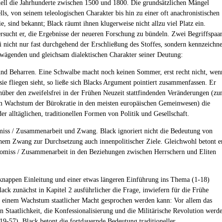
ll die Jahrhunderte zwischen 1500 und 1800. Die grundsätzlichen Mängel
lls, von seinem teleologischen Charakter bis hin zu einer oft anachronistischen
e, sind bekannt; Black räumt ihnen klugerweise nicht allzu viel Platz ein.
rsucht er, die Ergebnisse der neueren Forschung zu bündeln. Zwei Begriffspaa
i nicht nur fast durchgehend der Erschließung des Stoffes, sondern kennzeichn
wägenden und gleichsam dialektischen Charakter seiner Deutung:
nd Beharren. Eine Schwalbe macht noch keinen Sommer, erst recht nicht, wen
sie fliegen sieht, so ließe sich Blacks Argument pointiert zusammenfassen. Er
nüber den zweifelsfrei in der Frühen Neuzeit stattfindenden Veränderungen (z
m Wachstum der Bürokratie in den meisten europäischen Gemeinwesen) die
er alltäglichen, traditionellen Formen von Politik und Gesellschaft.
ss / Zusammenarbeit und Zwang. Black ignoriert nicht die Bedeutung von
chem Zwang zur Durchsetzung auch innenpolitischer Ziele. Gleichwohl betont e
miss / Zusammenarbeit in den Beziehungen zwischen Herrschern und Eliten
knappen Einleitung und einer etwas längeren Einführung ins Thema (1-18)
lack zunächst in Kapitel 2 ausführlicher die Frage, inwiefern für die Frühe
 einem Wachstum staatlicher Macht gesprochen werden kann: Vor allem das
 Staatlichkeit, die Konfessionalisierung und die Militärische Revolution werd
(19-57). Black betont die fortdauernde Bedeutung traditioneller