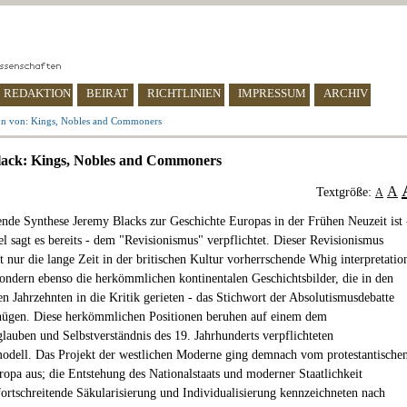
REDAKTION
BEIRAT
RICHTLINIEN
IMPRESSUM
ARCHIV
on von: Kings, Nobles and Commoners
lack: Kings, Nobles and Commoners
A
Textgröße:
A
ende Synthese Jeremy Blacks zur Geschichte Europas in der Frühen Neuzeit ist 
el sagt es bereits - dem "Revisionismus" verpflichtet. Dieser Revisionismus
ht nur die lange Zeit in der britischen Kultur vorherrschende Whig interpretatio
 sondern ebenso die herkömmlichen kontinentalen Geschichtsbilder, die in den
en Jahrzehnten in die Kritik gerieten - das Stichwort der Absolutismusdebatte
enügen. Diese herkömmlichen Positionen beruhen auf einem dem
glauben und Selbstverständnis des 19. Jahrhunderts verpflichteten
odell. Das Projekt der westlichen Moderne ging demnach vom protestantische
opa aus; die Entstehung des Nationalstaats und moderner Staatlichkeit
fortschreitende Säkularisierung und Individualisierung kennzeichneten nach