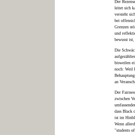
Der Rezense
leitet sich
versteht si
bei offensi
Grenzen stö
und reflekti
bewusst ist
Die Schwäch
aufgezählte
bisweilen e
noch: Weil 
Behauptung 
an Veransch
Der Fairnes
zwischen Ve
umfassenden
dass Black 
ist im Hinb
Wenn allerd
"students o