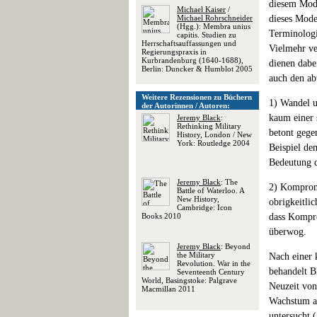
diesem Mode
Michael Kaiser
/
Michael Rohrschneider
dieses Mode
(Hgg.): Membra unius
Terminologi
capitis. Studien zu
Herrschaftsauffassungen und
Vielmehr ve
Regierungspraxis in
Kurbrandenburg (1640-1688),
dienen dabe
Berlin: Duncker & Humblot 2005
auch den ab
Weitere Rezensionen zu Büchern
1) Wandel u
der Autorinnen / Autoren:
kaum einer 
Jeremy Black
:
Rethinking Military
betont gege
History, London / New
York: Routledge 2004
Beispiel de
Bedeutung d
Jeremy Black
: The
2) Kompromi
Battle of Waterloo. A
New History,
obrigkeitli
Cambridge: Icon
Books 2010
dass Kompro
überwog.
Jeremy Black
: Beyond
the Military
Nach einer 
Revolution. War in the
behandelt B
Seventeenth Century
World, Basingstoke: Palgrave
Neuzeit von
Macmillan 2011
Wachstum an
untersucht 