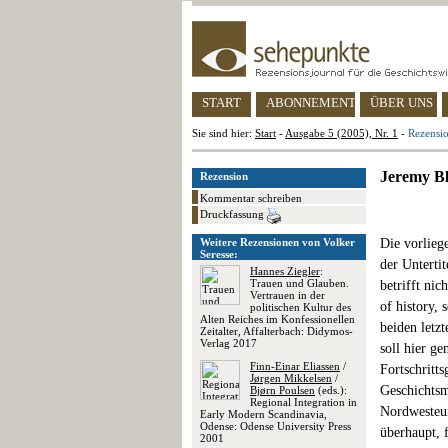
START
ABONNEMENT
ÜBER UNS
Sie sind hier:
Start
-
Ausgabe 5 (2005), Nr. 1
-
Rezensi
Jeremy B
Rezension
Kommentar schreiben
Druckfassung
Weitere Rezensionen von Volker
Die vorlieg
Seresse:
der Untertit
Hannes Ziegler
:
Trauen und Glauben.
betrifft nic
Vertrauen in der
of history,
politischen Kultur des
Alten Reiches im Konfessionellen
beiden letzt
Zeitalter, Affalterbach: Didymos-
Verlag 2017
soll hier g
Finn-Einar Eliassen
/
Fortschritts
Jørgen Mikkelsen
/
Geschichtsm
Bjørn Poulsen
(eds.):
Regional Integration in
Nordwesteur
Early Modern Scandinavia,
Odense: Odense University Press
überhaupt, 
2001