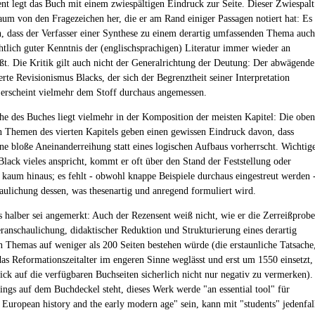
nt legt das Buch mit einem zwiespältigen Eindruck zur Seite. Dieser Zwiespalt
 kaum von den Fragezeichen her, die er am Rand einiger Passagen notiert hat: Es
ch, dass der Verfasser einer Synthese zu einem derartig umfassenden Thema auch
chtlich guter Kenntnis der (englischsprachigen) Literatur immer wieder an
ßt. Die Kritik gilt auch nicht der Generalrichtung der Deutung: Der abwägende
erte Revisionismus Blacks, der sich der Begrenztheit seiner Interpretation
, erscheint vielmehr dem Stoff durchaus angemessen.
e des Buches liegt vielmehr in der Komposition der meisten Kapitel: Die oben
n Themen des vierten Kapitels geben einen gewissen Eindruck davon, dass
ine bloße Aneinanderreihung statt eines logischen Aufbaus vorherrscht. Wichtig
Black vieles anspricht, kommt er oft über den Stand der Feststellung oder
kaum hinaus; es fehlt - obwohl knappe Beispiele durchaus eingestreut werden 
aulichung dessen, was thesenartig und anregend formuliert wird.
s halber sei angemerkt: Auch der Rezensent weiß nicht, wie er die Zerreißprobe
ranschaulichung, didaktischer Reduktion und Strukturierung eines derartig
 Themas auf weniger als 200 Seiten bestehen würde (die erstaunliche Tatsache
das Reformationszeitalter im engeren Sinne weglässt und erst um 1550 einsetzt,
lick auf die verfügbaren Buchseiten sicherlich nicht nur negativ zu vermerken).
ings auf dem Buchdeckel steht, dieses Werk werde "an essential tool" für
f European history and the early modern age" sein, kann mit "students" jedenfal