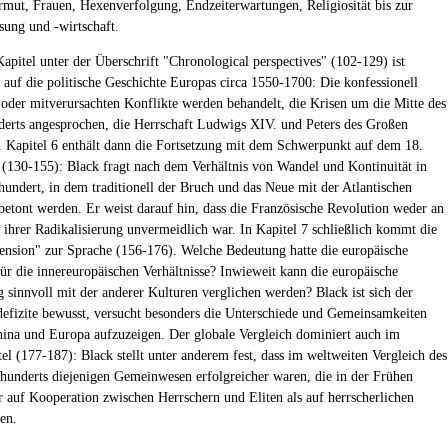
mut, Frauen, Hexenverfolgung, Endzeiterwartungen, Religiosität bis zur
sung und -wirtschaft.
Kapitel unter der Überschrift "Chronological perspectives" (102-129) ist
t auf die politische Geschichte Europas circa 1550-1700: Die konfessionell
 oder mitverursachten Konflikte werden behandelt, die Krisen um die Mitte des
derts angesprochen, die Herrschaft Ludwigs XIV. und Peters des Großen
t. Kapitel 6 enthält dann die Fortsetzung mit dem Schwerpunkt auf dem 18.
 (130-155): Black fragt nach dem Verhältnis von Wandel und Kontinuität in
hundert, in dem traditionell der Bruch und das Neue mit der Atlantischen
betont werden. Er weist darauf hin, dass die Französische Revolution weder an
n ihrer Radikalisierung unvermeidlich war. In Kapitel 7 schließlich kommt die
ension" zur Sprache (156-176). Welche Bedeutung hatte die europäische
ür die innereuropäischen Verhältnisse? Inwieweit kann die europäische
 sinnvoll mit der anderer Kulturen verglichen werden? Black ist sich der
efizite bewusst, versucht besonders die Unterschiede und Gemeinsamkeiten
ina und Europa aufzuzeigen. Der globale Vergleich dominiert auch im
el (177-187): Black stellt unter anderem fest, dass im weltweiten Vergleich des
rhunderts diejenigen Gemeinwesen erfolgreicher waren, die in der Frühen
r auf Kooperation zwischen Herrschern und Eliten als auf herrscherlichen
en.