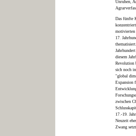
Unruhen, Ar
Agrarverfas
Das fünfte 
konzentrier
motivierten
17. Jahrhun
thematisier
Jahrhundert
diesem Jahr
Revolution 
sich noch i
"global dim
Expansion f
Entwicklung
Forschungsd
zwischen Ch
Schlusskapit
17.-19. Jah
Neuzeit ehe
Zwang setzt