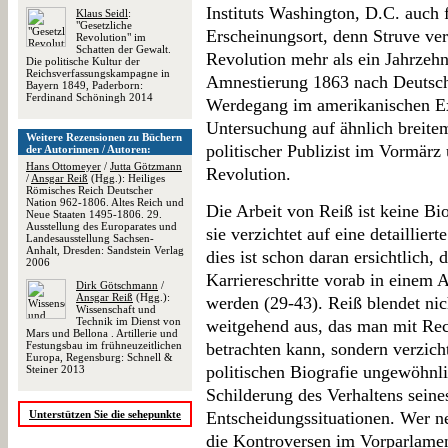
Instituts Washington, D.C. auch f
Klaus Seidl
:
"Gesetzliche
Erscheinungsort, denn Struve ve
Revolution" im
Schatten der Gewalt.
Revolution mehr als ein Jahrzehn
Die politische Kultur der
Reichsverfassungskampagne in
Amnestierung 1863 nach Deutsch
Bayern 1849, Paderborn:
Ferdinand Schöningh 2014
Werdegang im amerikanischen Exi
Untersuchung auf ähnlich breite
Weitere Rezensionen zu Büchern
politischer Publizist im Vormärz 
der Autorinnen / Autoren:
Hans Ottomeyer
/
Jutta Götzmann
Revolution.
/
Ansgar Reiß
(Hgg.): Heiliges
Römisches Reich Deutscher
Nation 962-1806. Altes Reich und
Die Arbeit von Reiß ist keine B
Neue Staaten 1495-1806. 29.
Ausstellung des Europarates und
sie verzichtet auf eine detaillie
Landesausstellung Sachsen-
Anhalt, Dresden: Sandstein Verlag
dies ist schon daran ersichtlich,
2006
Karriereschritte vorab in einem 
Dirk Götschmann
/
Ansgar Reiß
(Hgg.):
werden (29-43). Reiß blendet nic
Wissenschaft und
Technik im Dienst von
weitgehend aus, das man mit Rec
Mars und Bellona . Artillerie und
Festungsbau im frühneuzeitlichen
betrachten kann, sondern verzicht
Europa, Regensburg: Schnell &
politischen Biografie ungewöhnli
Steiner 2013
Schilderung des Verhaltens seine
Unterstützen Sie die sehepunkte
Entscheidungssituationen. Wer n
die Kontroversen im Vorparlame