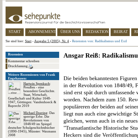
START
ABONNEMENT
ÜBER UNS
REDAKTION
BEIRAT
R
Sie sind hier:
Start
-
Ausgabe 5 (2005), Nr. 4
-
Rezension von: Radikalismus und Exil
Ansgar Reiß: Radikalismu
Rezension
Kommentar schreiben
Druckfassung
Weitere Rezensionen von Frank
Die beiden bekanntesten Figuren
Engehausen:
Hartwin Spenkuch
:
in der Revolution von 1848/49, 
Preußen - eine
besondere Geschichte.
sind erst spät durch umfassende 
Staat, Wirtschaft,
Gesellschaft und Kultur 1648-
worden. Nachdem zum 150. Revol
1947, Göttingen: Vandenhoeck &
populäreren der beiden auf seinem
Ruprecht 2019
liegt nun auch eine gewichtige St
Michael Doering
: Das
sperrige Erbe. Die
gleichen, wenn auch in ein neue
Revolutionen von
1848/49 im Spiegel
"Transatlantische Historische Stu
deutscher Schulgeschichtsbücher
(1890-1945), Münster: Waxmann
Heckers sind die Veröffentlichu
2008