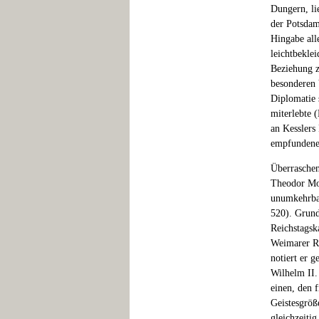
Dungern, li
der Potsdam
Hingabe all
leichtbekle
Beziehung zu
besonderen V
Diplomatie 
miterlebte 
an Kesslers
empfundenen
Überraschend
Theodor Mom
unumkehrbar
520). Grunds
Reichstagsk
Weimarer Re
notiert er g
Wilhelm II.
einen, den 
Geistesgröß
gleichzeiti