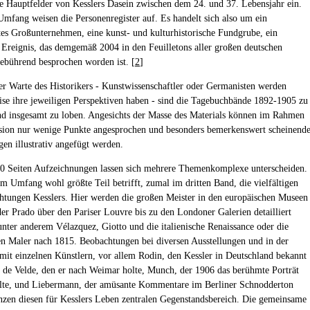
ie Hauptfelder von Kesslers Dasein zwischen dem 24. und 37. Lebensjahr ein.
Umfang weisen die Personenregister auf. Es handelt sich also um ein
tes Großunternehmen, eine kunst- und kulturhistorische Fundgrube, ein
s Ereignis, das demgemäß 2004 in den Feuilletons aller großen deutschen
ebührend besprochen worden ist. [
2
]
r Warte des Historikers - Kunstwissenschaftler oder Germanisten werden
ise ihre jeweiligen Perspektiven haben - sind die Tagebuchbände 1892-1905 zu
d insgesamt zu loben. Angesichts der Masse des Materials können im Rahmen
sion nur wenige Punkte angesprochen und besonders bemerkenswert scheinend
en illustrativ angefügt werden.
0 Seiten Aufzeichnungen lassen sich mehrere Themenkomplexe unterscheiden.
m Umfang wohl größte Teil betrifft, zumal im dritten Band, die vielfältigen
htungen Kesslers. Hier werden die großen Meister in den europäischen Museen
r Prado über den Pariser Louvre bis zu den Londoner Galerien detailliert
 unter anderem Vélazquez, Giotto und die italienische Renaissance oder die
en Maler nach 1815. Beobachtungen bei diversen Ausstellungen und in der
it einzelnen Künstlern, vor allem Rodin, den Kessler in Deutschland bekannt
 de Velde, den er nach Weimar holte, Munch, der 1906 das berühmte Porträt
lte, und Liebermann, der amüsante Kommentare im Berliner Schnodderton
nzen diesen für Kesslers Leben zentralen Gegenstandsbereich. Die gemeinsame