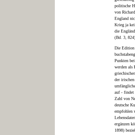
politische 
von Richard
England nic
Krieg ja ke
die Engländ
(Bd. 3, 824
Die Edition 
buchstabeng
Punkten bei
werden als 
griechischen
der irische
umfängliche
auf - findet
Zahl von Ne
deutsche Ku
empfohlen w
Lebensdaten
ergänzen kö
1898) bezie