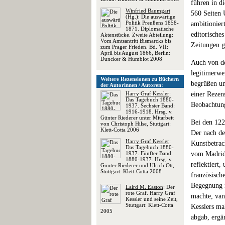
führen in d
Winfried Baumgart
560 Seiten 
(Hg.): Die auswärtige
Politik Preußens 1858-
ambitionier
1871. Diplomatische
editorische
Aktenstücke. Zweite Abteilung:
Vom Amtsantritt Bismarcks bis
Zeitungen g
zum Prager Frieden. Bd. VII:
April bis August 1866, Berlin:
Duncker & Humblot 2008
Auch von de
legitimerwe
Weitere Rezensionen zu Büchern
begrüßen un
der Autorinnen / Autoren:
Harry Graf Kessler
:
einer Rezen
Das Tagebuch 1880-
Beobachtung
1937. Sechster Band:
1916-1918. Hrsg. v.
Günter Riederer unter Mitarbeit
Bei den 122
von Christoph Hilse, Stuttgart:
Klett-Cotta 2006
Der nach de
Harry Graf Kessler
:
Kunstbetrac
Das Tagebuch 1880-
1937. Fünfter Band:
vom Madride
1880-1937. Hrsg. v.
reflektiert,
Günter Riederer und Ulrich Ott,
Stuttgart: Klett-Cotta 2008
französisch
Begegnung m
Laird M. Easton
: Der
rote Graf. Harry Graf
machte, van
Kessler und seine Zeit,
Stuttgart: Klett-Cotta
Kesslers ma
2005
abgab, ergä