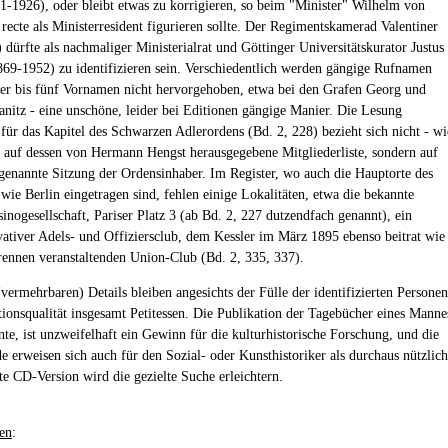
1-1926), oder bleibt etwas zu korrigieren, so beim "Minister" Wilhelm von
 recte als Ministerresident figurieren sollte. Der Regimentskamerad Valentiner
 dürfte als nachmaliger Ministerialrat und Göttinger Universitätskurator Justus
69-1952) zu identifizieren sein. Verschiedentlich werden gängige Rufnamen
ier bis fünf Vornamen nicht hervorgehoben, etwa bei den Grafen Georg und
nitz - eine unschöne, leider bei Editionen gängige Manier. Die Lesung
für das Kapitel des Schwarzen Adlerordens (Bd. 2, 228) bezieht sich nicht - wi
 auf dessen von Hermann Hengst herausgegebene Mitgliederliste, sondern auf
 genannte Sitzung der Ordensinhaber. Im Register, wo auch die Hauptorte des
wie Berlin eingetragen sind, fehlen einige Lokalitäten, etwa die bekannte
inogesellschaft, Pariser Platz 3 (ab Bd. 2, 227 dutzendfach genannt), ein
ativer Adels- und Offiziersclub, dem Kessler im März 1895 ebenso beitrat wie
ennen veranstaltenden Union-Club (Bd. 2, 335, 337).
(vermehrbaren) Details bleiben angesichts der Fülle der identifizierten Personen
tionsqualität insgesamt Petitessen. Die Publikation der Tagebücher eines Manne
nte, ist unzweifelhaft ein Gewinn für die kulturhistorische Forschung, und die
e erweisen sich auch für den Sozial- oder Kunsthistoriker als durchaus nützlich
te CD-Version wird die gezielte Suche erleichtern.
en
: