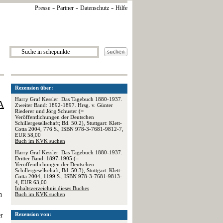
-
-
-
Presse
Partner
Datenschutz
Hilfe
Rezension über:
Harry Graf Kessler: Das Tagebuch 1880-1937.
A
Zweiter Band: 1892-1897. Hrsg. v. Günter
Riederer und Jörg Schuster (=
Veröffentlichungen der Deutschen
Schillergesellschaft; Bd. 50.2), Stuttgart: Klett-
Cotta 2004, 776 S., ISBN 978-3-7681-9812-7,
EUR 58,00
Buch im KVK suchen
Harry Graf Kessler: Das Tagebuch 1880-1937.
Dritter Band: 1897-1905 (=
Veröffentlichungen der Deutschen
Schillergesellschaft; Bd. 50.3), Stuttgart: Klett-
Cotta 2004, 1199 S., ISBN 978-3-7681-9813-
4, EUR 63,00
Inhaltsverzeichnis dieses Buches
n
Buch im KVK suchen
Rezension von:
er