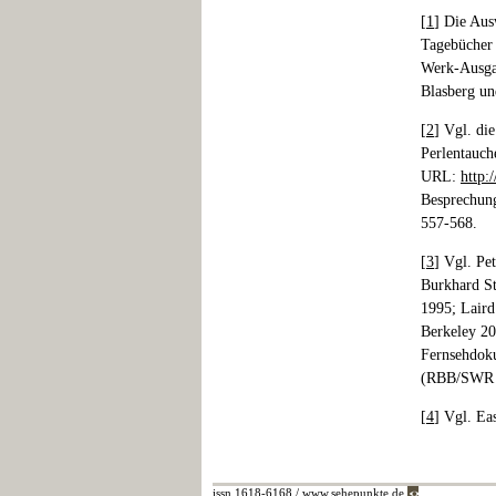
[
1
] Die Aus
Tagebücher 
Werk-Ausgab
Blasberg un
[
2
] Vgl. di
Perlentauch
URL:
http:
Besprechung
557-568.
[
3
] Vgl. Pe
Burkhard St
1995; Laird
Berkeley 20
Fernsehdoku
(RBB/SWR 
[
4
] Vgl. Ea
issn 1618-6168 / www.sehepunkte.de