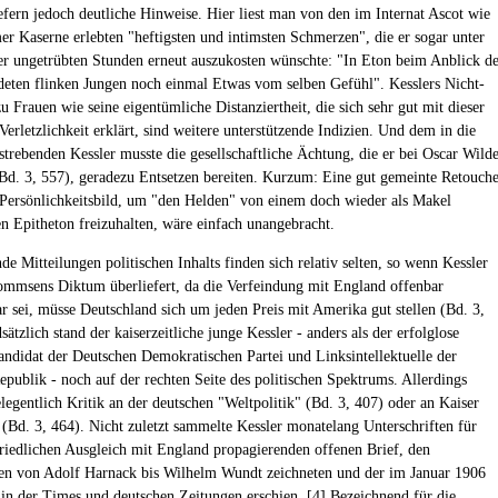
efern jedoch deutliche Hinweise. Hier liest man von den im Internat Ascot wie
er Kaserne erlebten "heftigsten und intimsten Schmerzen", die er sogar unter
er ungetrübten Stunden erneut auszukosten wünschte: "In Eton beim Anblick d
ideten flinken Jungen noch einmal Etwas vom selben Gefühl". Kesslers Nicht-
 Frauen wie seine eigentümliche Distanziertheit, die sich sehr gut mit dieser
erletzlichkeit erklärt, sind weitere unterstützende Indizien. Und dem in die
strebenden Kessler musste die gesellschaftliche Ächtung, die er bei Oscar Wild
(Bd. 3, 557), geradezu Entsetzen bereiten. Kurzum: Eine gut gemeinte Retouch
 Persönlichkeitsbild, um "den Helden" von einem doch wieder als Makel
 Epitheton freizuhalten, wäre einfach unangebracht.
e Mitteilungen politischen Inhalts finden sich relativ selten, so wenn Kessler
msens Diktum überliefert, da die Verfeindung mit England offenbar
 sei, müsse Deutschland sich um jeden Preis mit Amerika gut stellen (Bd. 3,
ätzlich stand der kaiserzeitliche junge Kessler - anders als der erfolglose
andidat der Deutschen Demokratischen Partei und Linksintellektuelle der
publik - noch auf der rechten Seite des politischen Spektrums. Allerdings
elegentlich Kritik an der deutschen "Weltpolitik" (Bd. 3, 407) oder an Kaiser
 (Bd. 3, 464). Nicht zuletzt sammelte Kessler monatelang Unterschriften für
friedlichen Ausgleich mit England propagierenden offenen Brief, den
en von Adolf Harnack bis Wilhelm Wundt zeichneten und der im Januar 1906
g in der Times und deutschen Zeitungen erschien. [
4
] Bezeichnend für die