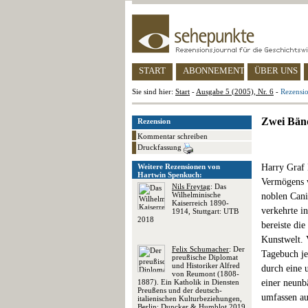
START
ABONNEMENT
ÜBER UNS
Sie sind hier:
Start
-
Ausgabe 5 (2005), Nr. 6
-
Rezensi
Zwei Bänd
Rezension
Kommentar schreiben
Druckfassung
Weitere Rezensionen von
Harry Graf 
Hartwin Spenkuch:
Vermögens w
Nils Freytag
: Das
Wilhelminische
noblen Cani
Kaiserreich 1890-
verkehrte i
1914, Stuttgart: UTB
2018
bereiste di
Kunstwelt. 
Felix Schumacher
: Der
Tagebuch je
preußische Diplomat
und Historiker Alfred
durch eine 
von Reumont (1808-
1887). Ein Katholik in Diensten
einer neunb
Preußens und der deutsch-
umfassen au
italienischen Kulturbeziehungen,
Berlin: Duncker & Humblot 2019