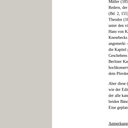
Müller (185
Redern, der
(Bd. 2, 155)
Theodor (18
unter den v
Hans von Ka
Knesebecks 
angemerkt -
die Kapitel
Geschehens 
Berliner Kas
hochkonserv
dem Pferder
Aber diese 
wie der Edi
der alle kan
beiden Bänd
Eine geplan
Anmerkung