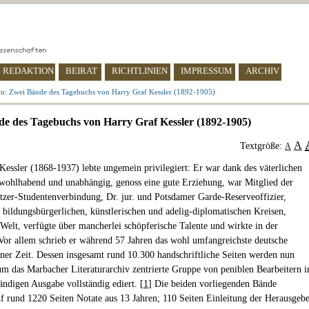
REDAKTION
BEIRAT
RICHTLINIEN
IMPRESSUM
ARCHIV
on: Zwei Bände des Tagebuchs von Harry Graf Kessler (1892-1905)
e des Tagebuchs von Harry Graf Kessler (1892-1905)
A
Textgröße:
A
Kessler (1868-1937) lebte ungemein privilegiert: Er war dank des väterlichen
ohlhabend und unabhängig, genoss eine gute Erziehung, war Mitglied der
tzer-Studentenverbindung, Dr. jur. und Potsdamer Garde-Reserveoffizier,
n bildungsbürgerlichen, künstlerischen und adelig-diplomatischen Kreisen,
e Welt, verfügte über mancherlei schöpferische Talente und wirkte in der
Vor allem schrieb er während 57 Jahren das wohl umfangreichste deutsche
ner Zeit. Dessen insgesamt rund 10.300 handschriftliche Seiten werden nun
um das Marbacher Literaturarchiv zentrierte Gruppe von peniblen Bearbeitern i
ändigen Ausgabe vollständig ediert. [
1
] Die beiden vorliegenden Bände
f rund 1220 Seiten Notate aus 13 Jahren; 110 Seiten Einleitung der Herausgeb