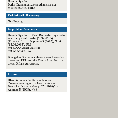
Hartwin Spenkuch
Berlin-Brandenburgische Akademie der
Wissenschaften, Berlin
Redaktionelle Betreuung:
Nils Freytag
Empfohlene Zitierweise:
Hartwin Spenkuch: Zwei Bände des Tagebuchs
von Harry Graf Kessler (1892-1905)
(Rezension), in: sehepunkte 5 (2005), Nr. 6
[15.06.2005], URL:
https://www.sehepunkte.de
e
/2005/06/8386.html
Bitte geben Sie beim Zitieren dieser Rezension
die exakte URL und das Datum Ihres Besuchs
dieser Online-Adresse an.
Forum:
Diese Rezension ist Teil des Forums
"
Neuerscheinungen zur Geschichte des
Deutschen Kaiserreiches (1871-1918)
" in
Ausgabe 5 (2005), Nr. 6