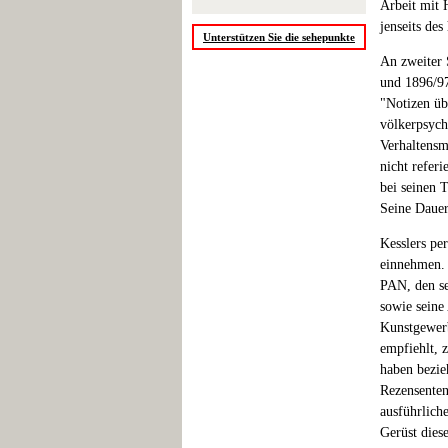
Arbeit mit 
jenseits des
Unterstützen Sie die sehepunkte
An zweiter 
und 1896/97
"Notizen üb
völkerpsych
Verhaltensm
nicht refer
bei seinen 
Seine Dauer
Kesslers pe
einnehmen. 
PAN, den se
sowie seine
Kunstgewerb
empfiehlt, 
haben bezieh
Rezensente
ausführliche
Gerüst dies