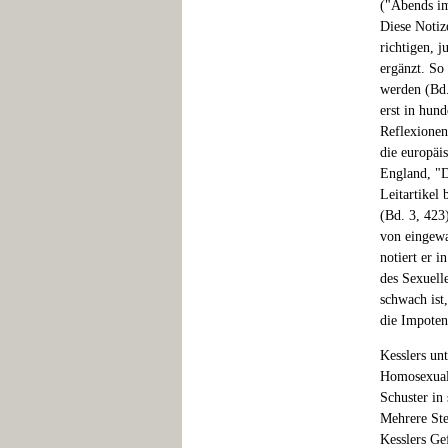
("Abends im
Diese Notiz
richtigen, 
ergänzt. So
werden (Bd. 
erst in hund
Reflexionen
die europäi
England, "D
Leitartikel
(Bd. 3, 423
von eingewa
notiert er 
des Sexuell
schwach ist,
die Impoten
Kesslers un
Homosexuali
Schuster in 
Mehrere Ste
Kesslers G