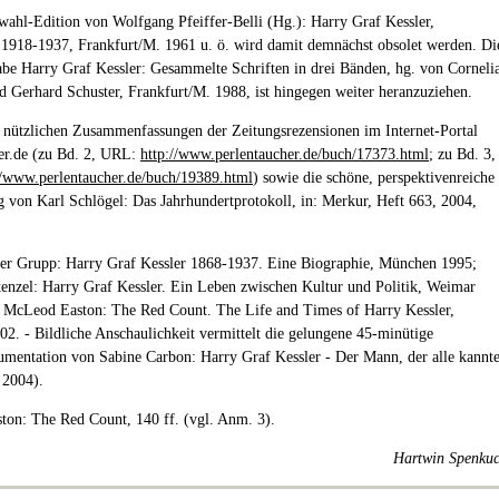
wahl-Edition von Wolfgang Pfeiffer-Belli (Hg.): Harry Graf Kessler,
1918-1937, Frankfurt/M. 1961 u. ö. wird damit demnächst obsolet werden. Di
e Harry Graf Kessler: Gesammelte Schriften in drei Bänden, hg. von Corneli
d Gerhard Schuster, Frankfurt/M. 1988, ist hingegen weiter heranzuziehen.
e nützlichen Zusammenfassungen der Zeitungsrezensionen im Internet-Portal
er.de (zu Bd. 2, URL:
http://www.perlentaucher.de/buch/17373.html
; zu Bd. 3,
//www.perlentaucher.de/buch/19389.html
) sowie die schöne, perspektivenreiche
 von Karl Schlögel: Das Jahrhundertprotokoll, in: Merkur, Heft 663, 2004,
ter Grupp: Harry Graf Kessler 1868-1937. Eine Biographie, München 1995;
enzel: Harry Graf Kessler. Ein Leben zwischen Kultur und Politik, Weimar
 McLeod Easton: The Red Count. The Life and Times of Harry Kessler,
02. - Bildliche Anschaulichkeit vermittelt die gelungene 45-minütige
mentation von Sabine Carbon: Harry Graf Kessler - Der Mann, der alle kannt
2004).
ston: The Red Count, 140 ff. (vgl. Anm. 3).
Hartwin Spenku