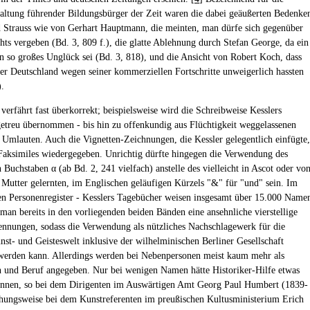
Haltung führender Bildungsbürger der Zeit waren die dabei geäußerten Bedenke
 Strauss wie von Gerhart Hauptmann, die meinten, man dürfe sich gegenüber
hts vergeben (Bd. 3, 809 f.), die glatte Ablehnung durch Stefan George, da ein
in so großes Unglück sei (Bd. 3, 818), und die Ansicht von Robert Koch, dass
er Deutschland wegen seiner kommerziellen Fortschritte unweigerlich hassten
).
verfährt fast überkorrekt; beispielsweise wird die Schreibweise Kesslers
etreu übernommen - bis hin zu offenkundig aus Flüchtigkeit weggelassenen
 Umlauten. Auch die Vignetten-Zeichnungen, die Kessler gelegentlich einfügte,
Faksimiles wiedergegeben. Unrichtig dürfte hingegen die Verwendung des
 Buchstaben α (ab Bd. 2, 241 vielfach) anstelle des vielleicht in Ascot oder vo
n Mutter gelernten, im Englischen geläufigen Kürzels "&" für "und" sein. Im
n Personenregister - Kesslers Tagebücher weisen insgesamt über 15.000 Name
 man bereits in den vorliegenden beiden Bänden eine ansehnliche vierstellige
nnungen, sodass die Verwendung als nützliches Nachschlagewerk für die
nst- und Geisteswelt inklusive der wilhelminischen Berliner Gesellschaft
erden kann. Allerdings werden bei Nebenpersonen meist kaum mehr als
 und Beruf angegeben. Nur bei wenigen Namen hätte Historiker-Hilfe etwas
nnen, so bei dem Dirigenten im Auswärtigen Amt Georg Paul Humbert (1839-
hungsweise bei dem Kunstreferenten im preußischen Kultusministerium Erich