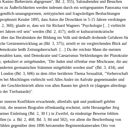
 Kasino Bieberstein abgegessen", Bd. 2, 355), Salonabenden und Besuchen.
en zu Äußerlichkeiten werden indessen durch ein weitgespanntes Panorama von
jugendlich-unausgegorenen, zeittypischen und fragwürdigen Beobachtungen
 prophezeit Kessler 1895, dass Autos die Droschken in 5-15 Jahren verdrängen
2, 360); glaubt er, dass wir für Richard Wagners "Psychologie [...] vielleicht
ert Jahren reif sein" werden (Bd. 2, 417); stellt er kulturaristokratische
 über das Herabsinken der Bildung ins Volk und deshalb drohende Gefahren fü
sche Geistesentwicklung an (Bd. 3, 375); urteilt er im vergleichenden Blick auf
emokratie heißt Zeitungsherrschaft. [...] Da der reichste Mann die meisten
 bezahlen kann, sind Demokratie und Caesarismus Verkleidungen der Plutokratie
); spekuliert er zeitgebunden, "Die Juden sind offenbar eine Mischrasse, die au
nderten germanischen Stämmen mitgebildet worden sind" (Bd. 3, 434), und
in London (Bd. 3, 606) zu dem öfter berührten Thema Sexualität, "Vorherrschaft
en bei Mischlingen vielleicht weil Alles Andre im Aufruhr gegeneinander und
 der Geschlechtstrieb allein von allen Rassen her gleich ist (dagegen allerdings
z der Tierbastarde)".
ter inneren Konflikten erwachende, allenfalls spät und punktuell gelebte
tät, die neueren Biografen offenkundig erscheint, zieht Herausgeber Jörg
seiner Einleitung (Bd. 2, 30 f.) in Zweifel, da eindeutige Beweise fehlten.
llen (u. a. Bd. 2, 468, Bd. 3, 84 und 502), vor allem die Beschreibung von
efühlen gegenüber dem 1896 heiratenden Regimentskameraden Otto von