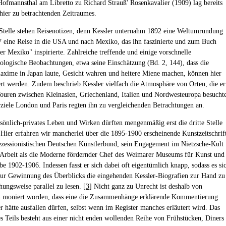
Hofmannsthal am Libretto zu Richard Strauß' Rosenkavalier (1909) lag bereits
 hier zu betrachtenden Zeitraumes.
Stelle stehen Reisenotizen, denn Kessler unternahm 1892 eine Weltumrundung
 eine Reise in die USA und nach Mexiko, das ihn faszinierte und zum Buch
er Mexiko" inspirierte. Zahlreiche treffende und einige vorschnelle
ologische Beobachtungen, etwa seine Einschätzung (Bd. 2, 144), dass die
axime in Japan laute, Gesicht wahren und heitere Miene machen, können hier
iert werden. Zudem beschrieb Kessler vielfach die Atmosphäre von Orten, die er
Touren zwischen Kleinasien, Griechenland, Italien und Nordwesteuropa besucht
ziele London und Paris regten ihn zu vergleichenden Betrachtungen an.
rsönlich-privates Leben und Wirken dürften mengenmäßig erst die dritte Stelle
Hier erfahren wir mancherlei über die 1895-1900 erscheinende Kunstzeitschrif
zessionistischen Deutschen Künstlerbund, sein Engagement im Nietzsche-Kult
 Arbeit als die Moderne fördernder Chef des Weimarer Museums für Kunst und
e 1902-1906. Indessen fasst er sich dabei oft eigentümlich knapp, sodass es si
zur Gewinnung des Überblicks die eingehenden Kessler-Biografien zur Hand zu
ungsweise parallel zu lesen. [
3
] Nicht ganz zu Unrecht ist deshalb von
n moniert worden, dass eine die Zusammenhänge erklärende Kommentierung
r hätte ausfallen dürfen, selbst wenn im Register manches erläutert wird. Das
es Teils besteht aus einer nicht enden wollenden Reihe von Frühstücken, Diners