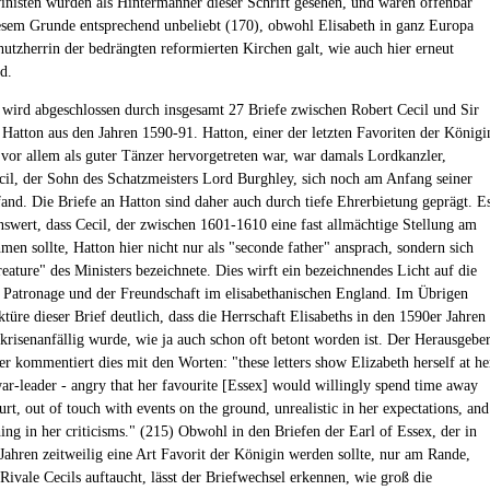
inisten wurden als Hintermänner dieser Schrift gesehen, und waren offenbar
esem Grunde entsprechend unbeliebt (170), obwohl Elisabeth in ganz Europa
chutzherrin der bedrängten reformierten Kirchen galt, wie auch hier erneut
d.
 wird abgeschlossen durch insgesamt 27 Briefe zwischen Robert Cecil und Sir
 Hatton aus den Jahren 1590-91. Hatton, einer der letzten Favoriten der Königi
vor allem als guter Tänzer hervorgetreten war, war damals Lordkanzler,
il, der Sohn des Schatzmeisters Lord Burghley, sich noch am Anfang seiner
fand. Die Briefe an Hatton sind daher auch durch tiefe Ehrerbietung geprägt. E
nswert, dass Cecil, der zwischen 1601-1610 eine fast allmächtige Stellung am
men sollte, Hatton hier nicht nur als "seconde father" ansprach, sondern sich
reature" des Ministers bezeichnete. Dies wirft ein bezeichnendes Licht auf die
 Patronage und der Freundschaft im elisabethanischen England. Im Übrigen
türe dieser Brief deutlich, dass die Herrschaft Elisabeths in den 1590er Jahren
risenanfällig wurde, wie ja auch schon oft betont worden ist. Der Herausgebe
 kommentiert dies mit den Worten: "these letters show Elizabeth herself at he
war-leader - angry that her favourite [Essex] would willingly spend time away
rt, out of touch with events on the ground, unrealistic in her expectations, and
hing in her criticisms." (215) Obwohl in den Briefen der Earl of Essex, der in
Jahren zeitweilig eine Art Favorit der Königin werden sollte, nur am Rande,
Rivale Cecils auftaucht, lässt der Briefwechsel erkennen, wie groß die