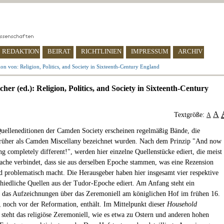
REDAKTION
BEIRAT
RICHTLINIEN
IMPRESSUM
ARCHIV
on von: Religion, Politics, and Society in Sixteenth-Century England
her (ed.): Religion, Politics, and Society in Sixteenth-Century
A
Textgröße:
A
uelleneditionen der Camden Society erscheinen regelmäßig Bände, die
rüher als Camden Miscellany bezeichnet wurden. Nach dem Prinzip "And now
ng completely different!", werden hier einzelne Quellenstücke ediert, die meist
sache verbindet, dass sie aus derselben Epoche stammen, was eine Rezension
d problematisch macht. Die Herausgeber haben hier insgesamt vier respektive
chiedliche Quellen aus der Tudor-Epoche ediert. Am Anfang steht ein
 das Aufzeichnungen über das Zeremoniell am königlichen Hof im frühen 16.
, noch vor der Reformation, enthält. Im Mittelpunkt dieser
Household
steht das religiöse Zeremoniell, wie es etwa zu Ostern und anderen hohen