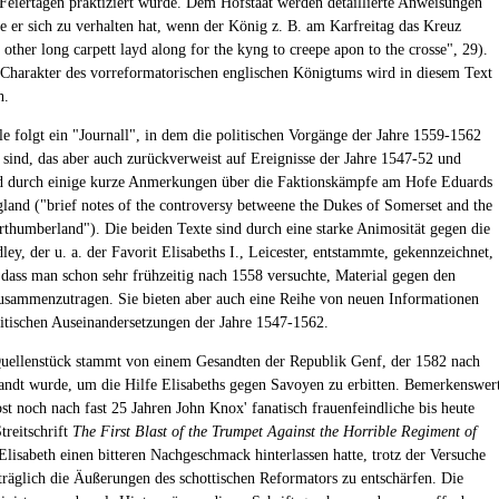
 Feiertagen praktiziert wurde. Dem Hofstaat werden detaillierte Anweisungen
e er sich zu verhalten hat, wenn der König z. B. am Karfreitag das Kreuz
 other long carpett layd along for the kyng to creepe apon to the crosse", 29).
 Charakter des vorreformatorischen englischen Königtums wird in diesem Text
h.
le folgt ein "Journall", in dem die politischen Vorgänge der Jahre 1559-1562
n sind, das aber auch zurückverweist auf Ereignisse der Jahre 1547-52 und
d durch einige kurze Anmerkungen über die Faktionskämpfe am Hofe Eduards
land ("brief notes of the controversy betweene the Dukes of Somerset and the
thumberland"). Die beiden Texte sind durch eine starke Animosität gegen die
ey, der u. a. der Favorit Elisabeths I., Leicester, entstammte, gekennzeichnet,
 dass man schon sehr frühzeitig nach 1558 versuchte, Material gegen den
usammenzutragen. Sie bieten aber auch eine Reihe von neuen Informationen
litischen Auseinandersetzungen der Jahre 1547-1562.
Quellenstück stammt von einem Gesandten der Republik Genf, der 1582 nach
ndt wurde, um die Hilfe Elisabeths gegen Savoyen zu erbitten. Bemerkenswer
lbst noch nach fast 25 Jahren John Knox' fanatisch frauenfeindliche bis heute
treitschrift
The First Blast of the Trumpet Against the Horrible Regiment of
Elisabeth einen bitteren Nachgeschmack hinterlassen hatte, trotz der Versuche
träglich die Äußerungen des schottischen Reformators zu entschärfen. Die