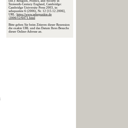
(ed.): Religion, Politics, and Society in
Sixteenth-Century England, Cambridge:
Cambridge University Press 2003, in:
sehepunkte 6 (2006), Nr. 12 [15.12.2006],
URL:
https://www.sehepunkte.de
/2006/12/6471.html
Bitte geben Sie beim Zitieren dieser Rezension
die exakte URL und das Datum Ihres Besuchs
dieser Online-Adresse an.
t