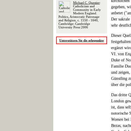
kirchlichen
Michael C. Questier
:
Catholicism and
gegeben, wi
Community in Early
anbetet ("an
Modern England.
Politics, Aristocratic Patronage
Der sakrale
and Religion, c. 1550 - 1640,
Cambridge: Cambridge
sehr deutlic
University Press 2006
Dieser Quel
Unterstützen Sie die sehepunkte
festgehalte
ergänzt wir
VI. von Eng
Duke of Nor
Familie Dudl
und zeigen,
Günstling z
über die po
Das dritte 
London gesa
ist, dass se
notorische S
Women
bei 
Bezas, nach