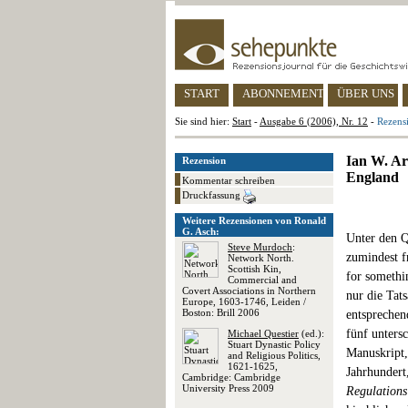
START
ABONNEMENT
ÜBER UNS
Sie sind hier:
Start
-
Ausgabe 6 (2006), Nr. 12
-
Rezensi
Ian W. Arc
Rezension
England
Kommentar schreiben
Druckfassung
Weitere Rezensionen von Ronald
G. Asch:
Unter den Q
Steve Murdoch
:
zumindest f
Network North.
Scottish Kin,
for somethi
Commercial and
Covert Associations in Northern
nur die Tat
Europe, 1603-1746, Leiden /
Boston: Brill 2006
entsprechen
fünf unters
Michael Questier
(ed.):
Stuart Dynastic Policy
Manuskript,
and Religious Politics,
1621-1625,
Jahrhundert
Cambridge: Cambridge
University Press 2009
Regulations