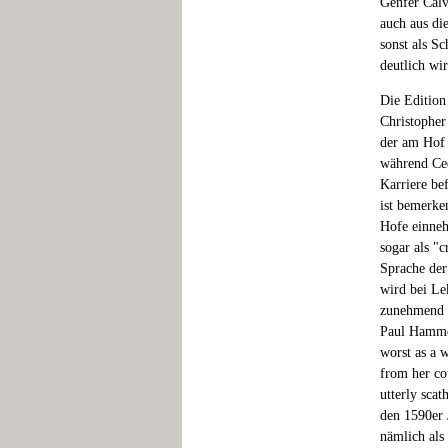
Genfer Calv
auch aus di
sonst als S
deutlich wir
Die Edition
Christopher
der am Hof 
während Cec
Karriere be
ist bemerke
Hofe einneh
sogar als "c
Sprache der
wird bei Lek
zunehmend k
Paul Hammer
worst as a 
from her cou
utterly scat
den 1590er 
nämlich als 