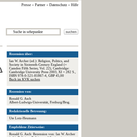
-
-
-
Presse
Partner
Datenschutz
Hilfe
Rezension über:
Ian W. Archer (ed.): Religion, Politics, and
Society in Sixteenth-Century England (=
A
Camden Fifth Series; Vol. 22), Cambridge:
Cambridge University Press 2003, XI + 282 S.,
ISBN 978-0-521-81867-4, GBP 45,00
Buch im KVK suchen
Rezension von:
Ronald G. Asch
Albert-Ludwigs-Universität, Freiburg/Brsg.
Redaktionelle Betreuung:
Ute Lotz-Heumann
Empfohlene Zitierweise:
Ronald G. Asch: Rezension von: Ian W. Archer