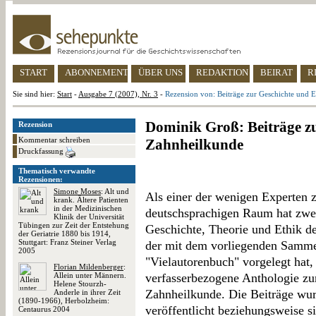
START
ABONNEMENT
ÜBER UNS
REDAKTION
BEIRAT
R
Sie sind hier:
Start
-
Ausgabe 7 (2007), Nr. 3
-
Rezension von: Beiträge zur Geschichte und 
Dominik Groß: Beiträge zu
Rezension
Kommentar schreiben
Zahnheilkunde
Druckfassung
Thematisch verwandte
Rezensionen:
Simone Moses
: Alt und
Als einer der wenigen Experten 
krank. Ältere Patienten
in der Medizinischen
deutschsprachigen Raum hat zwei
Klinik der Universität
Tübingen zur Zeit der Entstehung
Geschichte, Theorie und Ethik d
der Geriatrie 1880 bis 1914,
Stuttgart: Franz Steiner Verlag
der mit dem vorliegenden Samme
2005
"Vielautorenbuch" vorgelegt hat,
Florian Mildenberger
:
Allein unter Männern.
verfasserbezogene Anthologie zu
Helene Stourzh-
Zahnheilkunde. Die Beiträge wur
Anderle in ihrer Zeit
(1890-1966), Herbolzheim:
veröffentlicht beziehungsweise s
Centaurus 2004