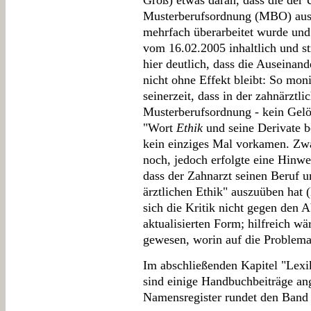
Groß) etwas daran, dass die der
Musterberufsordnung (MBO) aus 
mehrfach überarbeitet wurde und 
vom 16.02.2005 inhaltlich und st
hier deutlich, dass die Auseina
nicht ohne Effekt bleibt: So mo
seinerzeit, dass in der zahnärztl
Musterberufsordnung - kein Gelöb
"Wort
Ethik
und seine Derivate 
kein einziges Mal vorkamen. Zwa
noch, jedoch erfolgte eine Hin
dass der Zahnarzt seinen Beruf 
ärztlichen Ethik" auszuüben hat 
sich die Kritik nicht gegen den A
aktualisierten Form; hilfreich w
gewesen, worin auf die Problema
Im abschließenden Kapitel "Lexi
sind einige Handbuchbeiträge an
Namensregister rundet den Band 