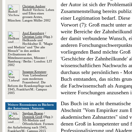
der Autor ist sich der Problemat
Christian Andree
:
Rudolf Virchow. Leben
Zusammenstellung bereits publiz
und Ethos eines
grossen Arztes,
einer Legitimation bedarf. Diese 
München: Langen Müller 2002
Vorwort (7): Groß macht unter an
weite Bereiche der Zahnheilkund
Axel Karenberg
/
Christian Leitz
(Hgg.):
der damit verbundene Wunsch, ein
Heilkunde und
Hochkultur II. "Magie
anderen Forschungsschwerpunkte
und Medizin" und "Der alte
Mensch" in den antiken
vorliegenden Band möchte Groß
Zivilisationen des
'Geschichte der Zahnheilkunde' 
Mittelmeerraumes, Münster /
Hamburg / Berlin / London: LIT
wissenschaftlichen Nachwuchs ane
2002
durchaus sehr persönlichen - Mot
Susanne Kreutzer
:
Vom 'Liebesdienst'
Buch entstanden, das nichts grun
zum modernen
Frauenberuf. Die
die Fachwissenschaft als Ausgan
Reform der Krankenpflege nach
1945, Frankfurt/M.: Campus
weitere Forschungen anzusehen i
2005
Das Buch ist in acht thematische 
Weitere Rezensionen zu Büchern
der Autorinnen / Autoren:
Abschnitt "Vom Empiriker zum B
Stephan Braese
/
akademischen Zahnarztes" sind v
Dominik Groß
(Hgg.):
NS-Medizin und
denen Groß in kompetenter und f
Öffentlichkeit. Formen
der Aufarbeitung nach 1945,
Professionalisierung und Akadem
Frankfurt/M.: Campus 2015