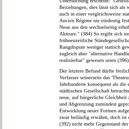
Untersuchung erscheint: "Gesells
Beziehungen, dies lässt sich als 
auch in einer vergleichsweise sta
Ancien Régime nie eindeutig fest
Neue aus den wechselseitig erho
Akteure." (384) So ergibt sich in
frühneuzeitliche Ständegesellsch
Rangdispute weniger statisch ge
zugleich aber "alternative Handl
realisierbar" gewesen seien (396)
Der letztere Befund dürfte freilic
Verfasser seinerseits das 'Theat
Jahrhunderte konsequent als die
städtischen Gesellschaft betracht
neue, auf bürgerliche Gleichheit 
und Abgrenzung zumindest geprob
Entwicklung neuer Formen aufgek
zwar beiläufig erwähnt, doch ist
(392) nicht mehr Gegenstand de