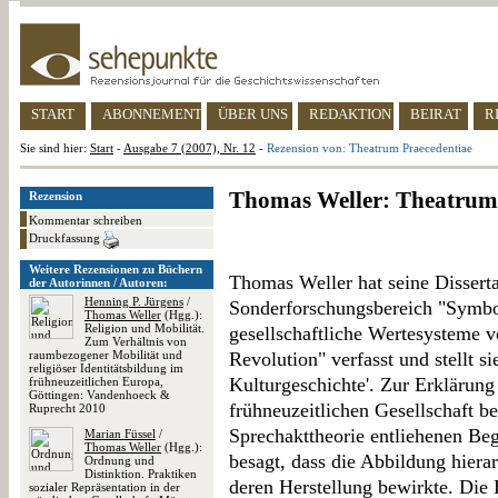
START
ABONNEMENT
ÜBER UNS
REDAKTION
BEIRAT
R
Sie sind hier:
Start
-
Ausgabe 7 (2007), Nr. 12
-
Rezension von: Theatrum Praecedentiae
Thomas Weller: Theatrum 
Rezension
Kommentar schreiben
Druckfassung
Weitere Rezensionen zu Büchern
Thomas Weller hat seine Dissert
der Autorinnen / Autoren:
Henning P. Jürgens
/
Sonderforschungsbereich "Symb
Thomas Weller
(Hgg.):
Religion und Mobilität.
gesellschaftliche Wertesysteme v
Zum Verhältnis von
raumbezogener Mobilität und
Revolution" verfasst und stellt s
religiöser Identitätsbildung im
Kulturgeschichte'. Zur Erklärung 
frühneuzeitlichen Europa,
Göttingen: Vandenhoeck &
frühneuzeitlichen Gesellschaft be
Ruprecht 2010
Sprechakttheorie entliehenen Beg
Marian Füssel
/
Thomas Weller
(Hgg.):
besagt, dass die Abbildung hiera
Ordnung und
Distinktion. Praktiken
deren Herstellung bewirkte. Die 
sozialer Repräsentation in der