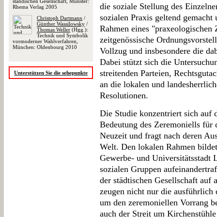
ständischen Gesellschaft, Münster:
die soziale Stellung des Einzeln
Rhema Verlag 2005
sozialen Praxis geltend gemacht
Christoph Dartmann
/
Günther Wassilowsky
/
Rahmen eines "praxeologischen Zu
Thomas Weller
(Hgg.):
Technik und Symbolik
zeitgenössische Ordnungsvorstel
vormoderner Wahlverfahren,
München: Oldenbourg 2010
Vollzug und insbesondere die dab
Dabei stützt sich die Untersuchu
streitenden Parteien, Rechtsguta
Unterstützen Sie die sehepunkte
an die lokalen und landesherrli
Resolutionen.
Die Studie konzentriert sich auf
Bedeutung des Zeremoniells für 
Neuzeit und fragt nach deren Aus
Welt. Den lokalen Rahmen bildet
Gewerbe- und Universitätsstadt L
sozialen Gruppen aufeinandertraf
der städtischen Gesellschaft auf
zeugen nicht nur die ausführlic
um den zeremoniellen Vorrang be
auch der Streit um Kirchenstühl