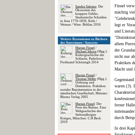
Füssel verw
Sandra Salomo
: Die
Ökonomie des
mächtig vie
knappen Geldes.
Studentische Schulden
"Gelehrtenk
in Jena 1770-1830, Köln /
Weimar / Wien: Böhlau 2016
legt er Vor
und Literat
"Distinktio
Weitere Rezensionen zu Büchern
der Autorinnen / Autoren:
allem Pierr
Marian Füssel
/
der Grundan
Michael Sikora
(Hgg.):
Kulturgeschichte der
nicht nur ab
Schlacht, Paderborn:
Ferdinand Schöningh 2014
Praktiken d
Macht und A
Marian Füssel
/
Thomas Weller
(Hgg.):
Gegenstand 
Ordnung und
waren (3). 
Distinktion. Praktiken
sozialer Repräsentation in der
Charakteris
ständischen Gesellschaft, Münster:
Rhema Verlag 2005
konfessione
Marian Füssel
: Der
ferner Hall
Preis des Ruhms. Eine
Weltgeschichte des
miteinander
Siebenjährigen
durch Beispi
Krieges, München: C.H.Beck
2019
In drei Kap
Strukturen 