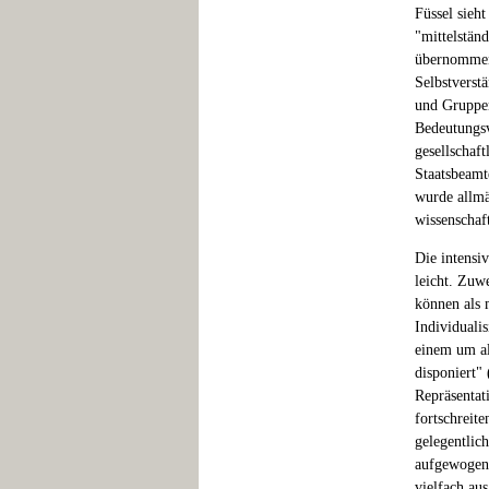
Füssel sieh
"mittelstän
übernommen
Selbstverst
und Gruppen
Bedeutungsv
gesellschaf
Staatsbeamt
wurde allmä
wissenschaf
Die intensi
leicht. Zuw
können als 
Individuali
einem um a
disponiert"
Repräsentati
fortschreit
gelegentlich
aufgewogen.
vielfach au