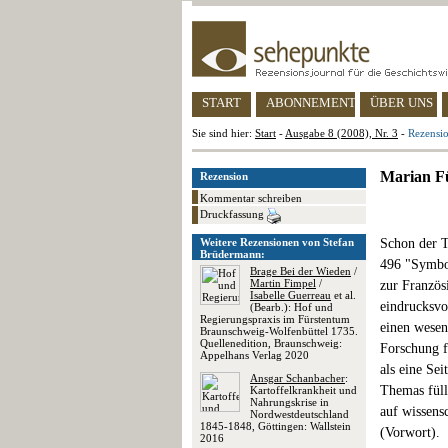
START
ABONNEMENT
ÜBER UNS
Sie sind hier:
Start
-
Ausgabe 8 (2008), Nr. 3
-
Rezensio
Marian Fü
Rezension
Kommentar schreiben
Druckfassung
Weitere Rezensionen von Stefan
Schon der T
Brüdermann:
496 "Symbol
Brage Bei der Wieden
/
Martin Fimpel
/
zur Französ
Isabelle Guerreau
et al.
eindrucksvo
(Bearb.): Hof und
Regierungspraxis im Fürstentum
einen wesen
Braunschweig-Wolfenbüttel 1735.
Quellenedition, Braunschweig:
Forschung f
Appelhans Verlag 2020
als eine Se
Ansgar Schanbacher
:
Themas füll
Kartoffelkrankheit und
Nahrungskrise in
auf wissens
Nordwestdeutschland
1845-1848, Göttingen: Wallstein
(Vorwort).
2016