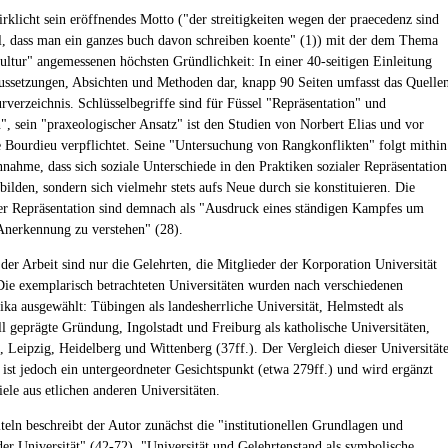
irklicht sein eröffnendes Motto ("der streitigkeiten wegen der praecedenz sind
l, dass man ein ganzes buch davon schreiben koente" (1)) mit der dem Thema
ultur" angemessenen höchsten Gründlichkeit: In einer 40-seitigen Einleitung
aussetzungen, Absichten und Methoden dar, knapp 90 Seiten umfasst das Quelle
urverzeichnis. Schlüsselbegriffe sind für Füssel "Repräsentation" und
n", sein "praxeologischer Ansatz" ist den Studien von Norbert Elias und vor
e Bourdieu verpflichtet. Seine "Untersuchung von Rangkonflikten" folgt mithin
nahme, dass sich soziale Unterschiede in den Praktiken sozialer Repräsentation
bilden, sondern sich vielmehr stets aufs Neue durch sie konstituieren. Die
er Repräsentation sind demnach als "Ausdruck eines ständigen Kampfes um
nerkennung zu verstehen" (28).
der Arbeit sind nur die Gelehrten, die Mitglieder der Korporation Universität
Die exemplarisch betrachteten Universitäten wurden nach verschiedenen
tika ausgewählt: Tübingen als landesherrliche Universität, Helmstedt als
ll geprägte Gründung, Ingolstadt und Freiburg als katholische Universitäten,
e, Leipzig, Heidelberg und Wittenberg (37ff.). Der Vergleich dieser Universität
 ist jedoch ein untergeordneter Gesichtspunkt (etwa 279ff.) und wird ergänzt
ele aus etlichen anderen Universitäten.
iteln beschreibt der Autor zunächst die "institutionellen Grundlagen und
der Universität" (42-72), "Universität und Gelehrtenstand als symbolische