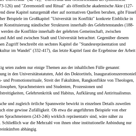
3-126) und "Zeremoniell und Ritual" als öffentliche akademische Akte (127-
nd diese Kapitel naturgemäß eher auf normativen Quellen beruhen, gibt Füssel
cher Beispiele im Großkapitel "Universität im Konflikt" konkrete Einblicke in
der Konstituierung ständischer Strukturen innerhalb des Gelehrtenstandes (188-
 werden die Konflikte innerhalb der gelehrten Gemeinschaft, zwischen
 und Adel und zwischen Stadt und Universität betrachtet. Gegenüber diesem
hen Zugriff beschreibt ein sechstes Kapitel die "Standesrepräsentation und
kultur im Wandel" (332-417), das letzte Kapitel fasst die Ergebnisse der Arbeit
tig seien zudem nur einige Themen aus der inhaltlichen Fülle genannt:
ung in den Universitätsstatuten, Adel des Doktortitels, Inaugurationszeremoniel
s- und Promotionsrituale, Streit der Fakultäten, Rangkonflikte von Theologen,
hilosophen, Sprachmeistern und Studenten, Prozessionen und
lstreitigkeiten, Gelehrtenkritik und Habitus, Aufklärung und Antiritualismus.
sche und zugleich örtliche Spannweite bewirkt in einzelnen Details zuweilen
auch eine gewisse Zufälligkeit. Ob etwa die angeführten Beispiele von eher
ten Sprachmeistern (243-246) wirklich repräsentativ sind, wäre näher zu
. Schließlich war die Mehrzahl von ihnen ohne institutionelle Anbindung nur
einkünften abhängig.