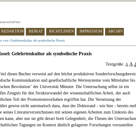
REDAKTION
BEIRAT
RICHTLINIEN
IMPRESSUM
ARCHIV
n von: Gelehrtenkultur als symbolische Praxis
ssel: Gelehrtenkultur als symbolische Praxis
A
Textgröße:
A
itel dieses Buches verweist auf den höchst produktiven Sonderforschungsberei
ische Kommunikation und gesellschaftliche Wertesysteme vom Mittelalter bis
ischen Revolution" der Universität Münster. Die Untersuchung selbst ist ein
lles Zeugnis für den Strukturwandel der wissenschaftlichen Arbeit, der auch
tlichen Teil der Promotionsvorhaben ergriffen hat. Die Vernetzung der
ührt gewiss nicht automatisch dazu, dass der Doktorand - wie hier - bereits me
ite seines Literaturverzeichnisses mit seinen eigenen Arbeiten zum Umkreis des
en kann, aber nur sie gibt derart breit Gelegenheit, die Thesen der Untersuchu
chaftlichen Tagungen im Kontext ähnlich gelagerter Forschungen vorzustellen