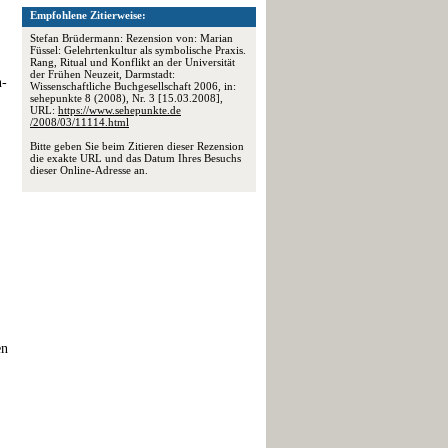
Empfohlene Zitierweise:
Stefan Brüdermann: Rezension von: Marian
Füssel: Gelehrtenkultur als symbolische Praxis.
Rang, Ritual und Konflikt an der Universität
der Frühen Neuzeit, Darmstadt:
n-
Wissenschaftliche Buchgesellschaft 2006, in:
sehepunkte 8 (2008), Nr. 3 [15.03.2008],
URL:
https://www.sehepunkte.de
/2008/03/11114.html
Bitte geben Sie beim Zitieren dieser Rezension
die exakte URL und das Datum Ihres Besuchs
dieser Online-Adresse an.
en