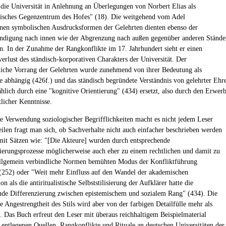
t die Universität in Anlehnung an Überlegungen von Norbert Elias als
disches Gegenzentrum des Hofes" (18). Die weitgehend vom Adel
en symbolischen Ausdrucksformen der Gelehrten dienten ebenso der
ändigung nach innen wie der Abgrenzung nach außen gegenüber anderen Stände
. In der Zunahme der Rangkonflikte im 17. Jahrhundert sieht er einen
erlust des ständisch-korporativen Charakters der Universität. Der
tliche Vorrang der Gelehrten wurde zunehmend von ihrer Bedeutung als
e abhängig (426f.) und das ständisch begründete Verständnis von gelehrter Ehr
hlich durch eine "kognitive Orientierung" (434) ersetzt, also durch den Erwer
tlicher Kenntnisse.
ve Verwendung soziologischer Begrifflichkeiten macht es nicht jedem Leser
eilen fragt man sich, ob Sachverhalte nicht auch einfacher beschrieben werden
mit Sätzen wie: "[Die Akteure] wurden durch entsprechende
sierungsprozesse möglicherweise auch eher zu einem rechtlichen und damit zu
llgemein verbindliche Normen bemühten Modus der Konfliktführung
 (252) oder "Weit mehr Einfluss auf den Wandel der akademischen
on als die antiritualistische Selbststilisierung der Aufklärer hatte die
ende Differenzierung zwischen epistemischem und sozialem Rang" (434). Die
e Angestrengtheit des Stils wird aber von der farbigen Detailfülle mehr als
 Das Buch erfreut den Leser mit überaus reichhaltigem Beispielmaterial
s entlegenen Quellen. Rangkonflikte und Rituale an deutschen Universitäten der