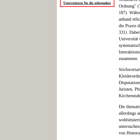
Unterstützen Sie die sehepunkte
Ordnung" (7
187). Währe
anhand etli
die Praxis 
331). Dabei
Universität
systematisc
Interaktions
zusammen.
Stichwortar
Kleiderordn
Disputation
Juristen, P
Kirchenstuh
Die themati
allerdings 
wohlsituier
untersuchen
von Honorar