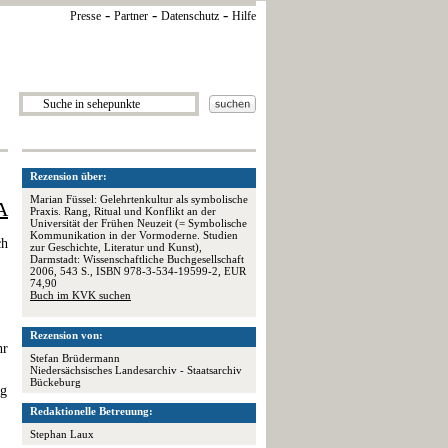
-
-
-
Presse
Partner
Datenschutz
Hilfe
Rezension über:
Marian Füssel: Gelehrtenkultur als symbolische
A
Praxis. Rang, Ritual und Konflikt an der
Universität der Frühen Neuzeit (= Symbolische
Kommunikation in der Vormoderne. Studien
ch
zur Geschichte, Literatur und Kunst),
Darmstadt: Wissenschaftliche Buchgesellschaft
2006, 543 S., ISBN 978-3-534-19599-2, EUR
74,90
Buch im KVK suchen
Rezension von:
hr
Stefan Brüdermann
Niedersächsisches Landesarchiv - Staatsarchiv
Bückeburg
ng
Redaktionelle Betreuung:
Stephan Laux